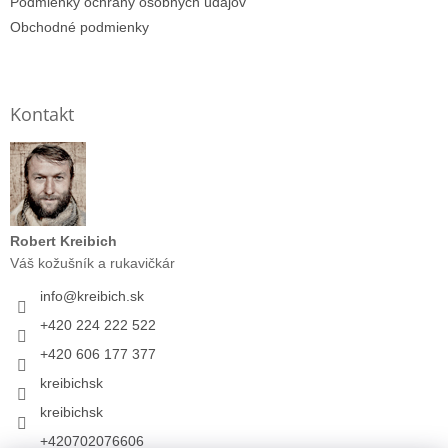
Podmienky ochrany osobných údajov
Obchodné podmienky
Kontakt
Robert Kreibich
Váš kožušník a rukavičkár
info
@
kreibich.sk
+420 224 222 522
+420 606 177 377
kreibichsk
kreibichsk
+420702076606