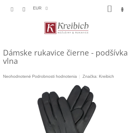
Prejsť
NÁKU
na
EUR
obsah
KOŠÍK
Dámske rukavice čierne - podšívka
vlna
Priemerné
Neohodnotené
Podrobnosti hodnotenia
Značka:
Kreibich
hodnotenie
produktu
je
0,0
z
5
hviezdičiek.