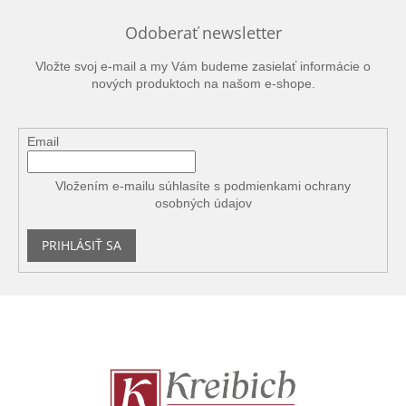
Odoberať newsletter
Vložte svoj e-mail a my Vám budeme zasielať informácie o
nových produktoch na našom e-shope.
Email
Vložením e-mailu súhlasíte s
podmienkami ochrany
osobných údajov
PRIHLÁSIŤ SA
Z
á
p
ä
t
i