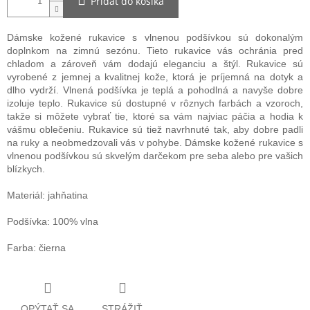
Pridať do košíka
Dámske kožené rukavice s vlnenou podšívkou sú dokonalým
doplnkom na zimnú sezónu. Tieto rukavice vás ochránia pred
chladom a zároveň vám dodajú eleganciu a štýl. Rukavice sú
vyrobené z jemnej a kvalitnej kože, ktorá je príjemná na dotyk a
dlho vydrží. Vlnená podšívka je teplá a pohodlná a navyše dobre
izoluje teplo. Rukavice sú dostupné v rôznych farbách a vzoroch,
takže si môžete vybrať tie, ktoré sa vám najviac páčia a hodia k
vášmu oblečeniu. Rukavice sú tiež navrhnuté tak, aby dobre padli
na ruky a neobmedzovali vás v pohybe. Dámske kožené rukavice s
vlnenou podšívkou sú skvelým darčekom pre seba alebo pre vašich
blízkych.
Materiál: jahňatina
Podšívka: 100% vlna
Farba: čierna
OPÝTAŤ SA
STRÁŽIŤ