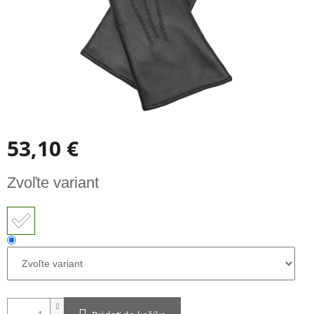
53,10 €
Jednotková
Zvoľte variant
cena: