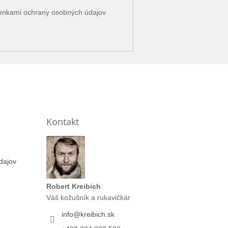
enkami ochrany osobných údajov
Kontakt
dajov
Robert Kreibich
Váš kožušník a rukavičkár
info
@
kreibich.sk