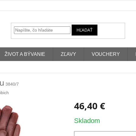
HĽADAŤ
ŽIVOT A BÝVANIE
ZĽAVY
VOUCHERY
ou
3840/7
ibich
46,40 €
Jednotková
Skladom
cena: