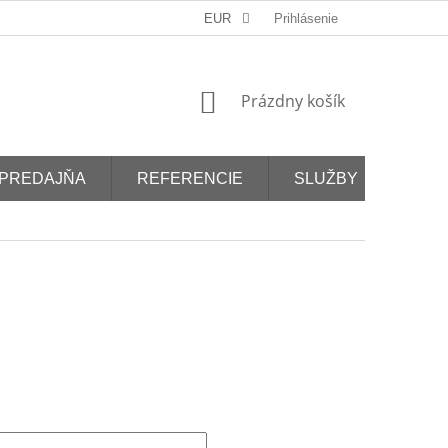
EUR
Prihlásenie
NÁKUPNÝ
Prázdny košík
KOŠÍK
PREDAJŇA
REFERENCIE
SLUŽBY