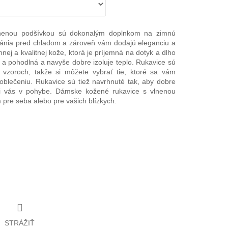
nenou podšívkou sú dokonalým doplnkom na zimnú
ránia pred chladom a zároveň vám dodajú eleganciu a
nej a kvalitnej kože, ktorá je príjemná na dotyk a dlho
á a pohodlná a navyše dobre izoluje teplo. Rukavice sú
 vzoroch, takže si môžete vybrať tie, ktoré sa vám
oblečeniu. Rukavice sú tiež navrhnuté tak, aby dobre
i vás v pohybe. Dámske kožené rukavice s vlnenou
pre seba alebo pre vašich blízkych.
STRÁŽIŤ