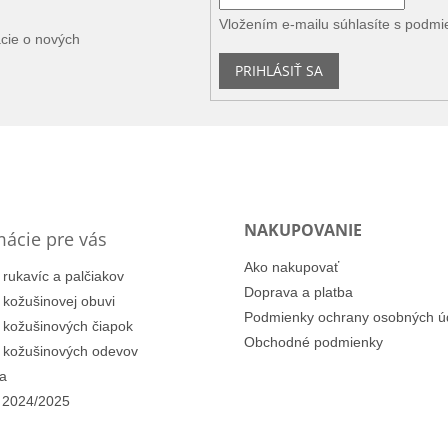
Vložením e-mailu súhlasíte s
podmi
ácie o nových
PRIHLÁSIŤ SA
NAKUPOVANIE
mácie pre vás
Ako nakupovať
 rukavíc a palčiakov
Doprava a platba
i kožušinovej obuvi
Podmienky ochrany osobných ú
i kožušinových čiapok
Obchodné podmienky
i kožušinových odevov
a
 2024/2025