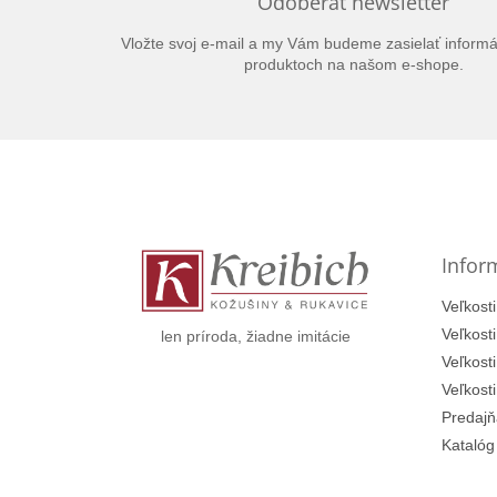
Odoberať newsletter
Vložte svoj e-mail a my Vám budeme zasielať inform
produktoch na našom e-shope.
Z
á
p
ä
t
Infor
i
e
Veľkosti
Veľkost
len príroda, žiadne imitácie
Veľkost
Veľkost
Predajň
Katalóg