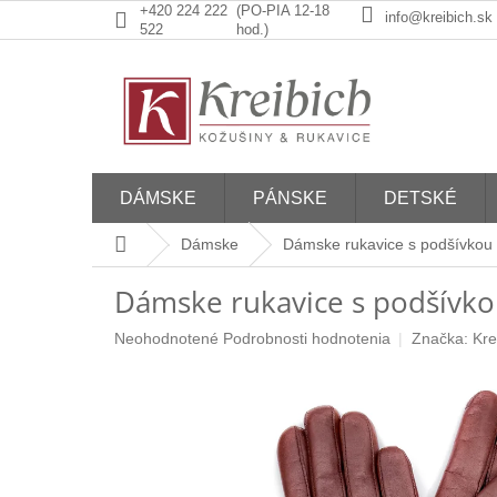
Prejsť
+420 224 222
(PO-PIA 12-18
info@kreibich.sk
na
522
hod.)
obsah
DÁMSKE
PÁNSKE
DETSKÉ
Domov
Dámske
Dámske rukavice s podšívkou
Dámske rukavice s podšívk
Priemerné
Neohodnotené
Podrobnosti hodnotenia
Značka:
Kre
hodnotenie
produktu
je
0,0
z
5
hviezdičiek.