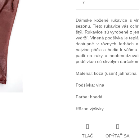
Dámske kožené rukavice s vl
sezónu. Tieto rukavice vás och
štýl. Rukavice sú vyrobené z jem
vydrží. Vlnená podšívka je tepl
dostupné v rôznych farbách a
najviac páčia a hodia k vášmu 
padli na ruky a neobmedzoval
podšívkou sú skvelým darčekom 
Materiál: koža (useň) jahňatina
Podšívka: vlna
Farba: hnedá
Rôzne výšivky
TLAČ
OPÝTAŤ SA