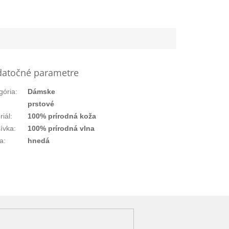
atočné parametre
gória
:
Dámske
prstové
riál
:
100% prírodná koža
ívka
:
100% prírodná vlna
a
:
hnedá