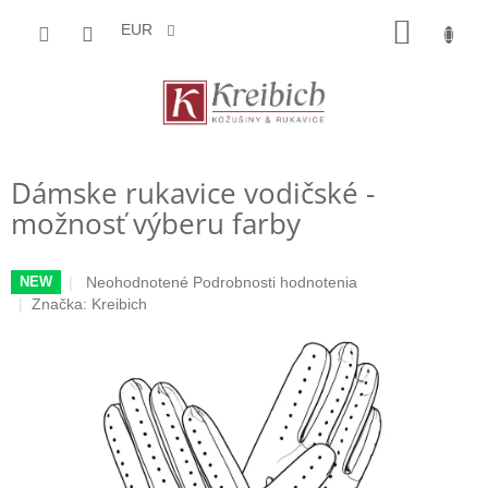
Prejsť
NÁKU
na
EUR
obsah
KOŠÍK
Dámske rukavice vodičské -
možnosť výberu farby
Priemerné
Neohodnotené
Podrobnosti hodnotenia
NEW
hodnotenie
Značka:
Kreibich
produktu
je
0,0
z
5
hviezdičiek.