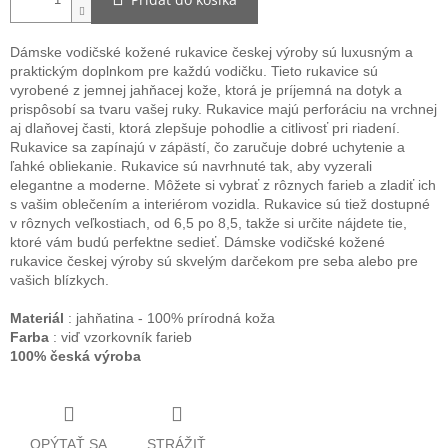
Dámske vodičské kožené rukavice českej výroby sú luxusným a
praktickým doplnkom pre každú vodičku. Tieto rukavice sú
vyrobené z jemnej jahňacej kože, ktorá je príjemná na dotyk a
prispôsobí sa tvaru vašej ruky. Rukavice majú perforáciu na vrchnej
aj dlaňovej časti, ktorá zlepšuje pohodlie a citlivosť pri riadení.
Rukavice sa zapínajú v zápästí, čo zaručuje dobré uchytenie a
ľahké obliekanie. Rukavice sú navrhnuté tak, aby vyzerali
elegantne a moderne. Môžete si vybrať z rôznych farieb a zladiť ich
s vašim oblečením a interiérom vozidla. Rukavice sú tiež dostupné
v rôznych veľkostiach, od 6,5 po 8,5, takže si určite nájdete tie,
ktoré vám budú perfektne sedieť. Dámske vodičské kožené
rukavice českej výroby sú skvelým darčekom pre seba alebo pre
vašich blízkych.
Materiál
: jahňatina - 100% prírodná koža
Farba
: viď vzorkovník farieb
100% česká výroba
OPÝTAŤ SA
STRÁŽIŤ