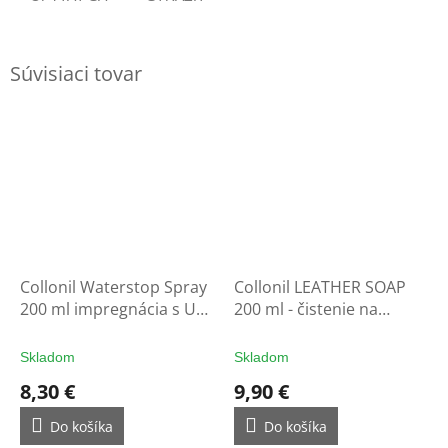
Súvisiaci tovar
Collonil Waterstop Spray
Collonil LEATHER SOAP
200 ml impregnácia s UV
200 ml - čistenie na
filtrom - ochrana na
rukavice
rukavice
Skladom
Skladom
8,30 €
9,90 €
Do košíka
Do košíka