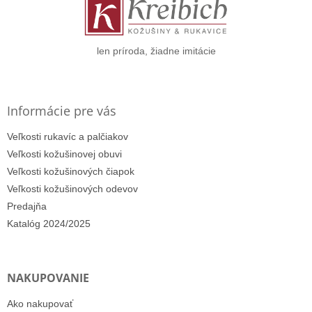
t
i
e
len príroda, žiadne imitácie
Informácie pre vás
Veľkosti rukavíc a palčiakov
Veľkosti kožušinovej obuvi
Veľkosti kožušinových čiapok
Veľkosti kožušinových odevov
Predajňa
Katalóg 2024/2025
NAKUPOVANIE
Ako nakupovať