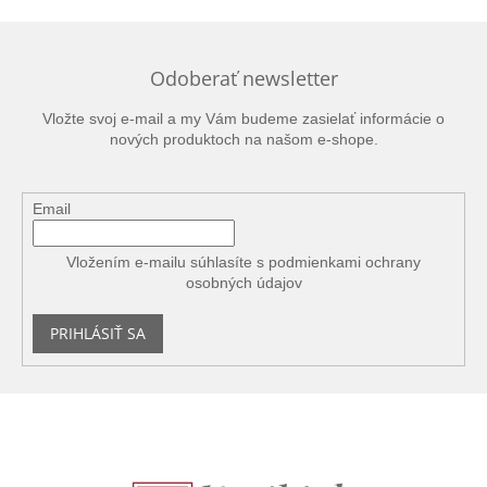
Odoberať newsletter
Vložte svoj e-mail a my Vám budeme zasielať informácie o
nových produktoch na našom e-shope.
Email
Vložením e-mailu súhlasíte s
podmienkami ochrany
osobných údajov
PRIHLÁSIŤ SA
Z
á
p
ä