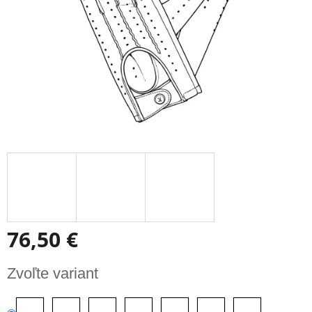
76,50 €
Jednotková
Zvoľte variant
cena: