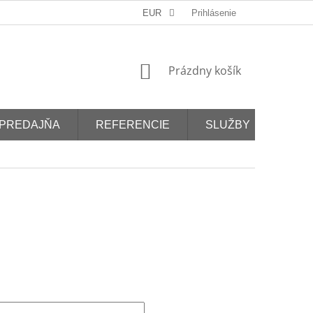
EUR
Prihlásenie
NÁKUPNÝ
Prázdny košík
KOŠÍK
PREDAJŇA
REFERENCIE
SLUŽBY