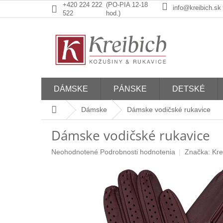
Prejsť
+420 224 222
(PO-PIA 12-18
info@kreibich.sk
na
522
hod.)
obsah
DÁMSKE
PÁNSKE
DETSKÉ
Domov
Dámske
Dámske vodičské rukavice
Dámske vodičské rukavice
Priemerné
Neohodnotené
Podrobnosti hodnotenia
Značka:
Kre
hodnotenie
produktu
je
0,0
z
5
hviezdičiek.