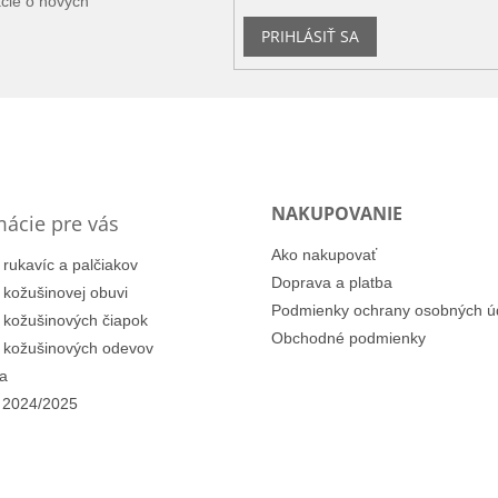
ácie o nových
PRIHLÁSIŤ SA
NAKUPOVANIE
mácie pre vás
Ako nakupovať
 rukavíc a palčiakov
Doprava a platba
i kožušinovej obuvi
Podmienky ochrany osobných ú
i kožušinových čiapok
Obchodné podmienky
i kožušinových odevov
a
 2024/2025