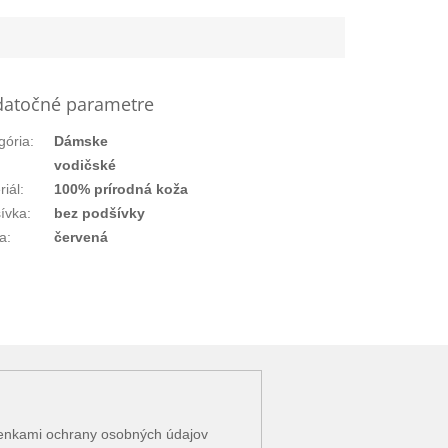
atočné parametre
gória
:
Dámske
vodičské
riál
:
100% prírodná koža
ívka
:
bez podšívky
a
:
červená
enkami ochrany osobných údajov