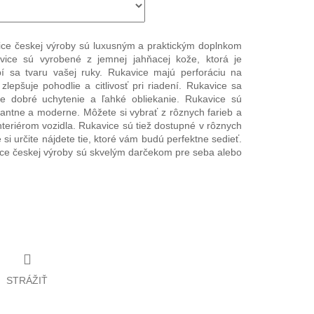
ce českej výroby sú luxusným a praktickým doplnkom
avice sú vyrobené z jemnej jahňacej kože, ktorá je
í sa tvaru vašej ruky. Rukavice majú perforáciu na
 zlepšuje pohodlie a citlivosť pri riadení. Rukavice sa
je dobré uchytenie a ľahké obliekanie. Rukavice sú
gantne a moderne. Môžete si vybrať z rôznych farieb a
interiérom vozidla. Rukavice sú tiež dostupné v rôznych
 si určite nájdete tie, ktoré vám budú perfektne sedieť.
ce českej výroby sú skvelým darčekom pre seba alebo
STRÁŽIŤ