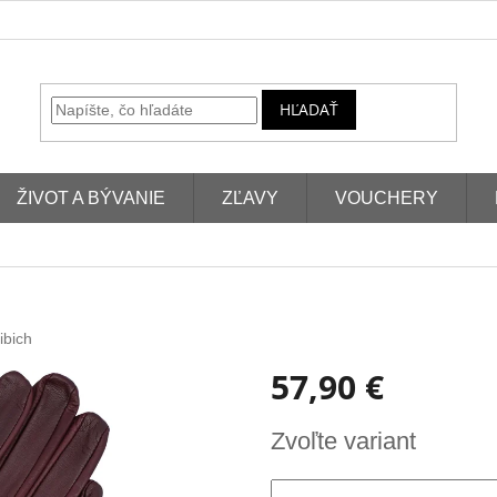
HĽADAŤ
ŽIVOT A BÝVANIE
ZĽAVY
VOUCHERY
ibich
57,90 €
Jednotková
Zvoľte variant
cena: