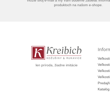
Vložte svoj e-mail a my Vám budeme zasielať inform
produktoch na našom e-shope.
Z
á
p
ä
t
Infor
i
e
Veľkosti
Veľkost
len príroda, žiadne imitácie
Veľkost
Veľkost
Predajň
Katalóg