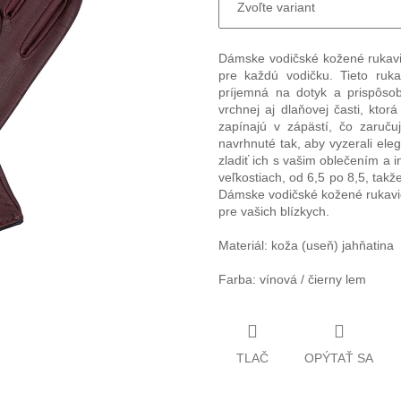
Dámske vodičské kožené rukavi
pre každú vodičku. Tieto ruk
príjemná na dotyk a prispôsob
vrchnej aj dlaňovej časti, ktorá
zapínajú v zápästí, čo zaruču
navrhnuté tak, aby vyzerali ele
zladiť ich s vašim oblečením a 
veľkostiach, od 6,5 po 8,5, takže
Dámske vodičské kožené rukavi
pre vašich blízkych.
Materiál: koža (useň) jahňatina
Farba: vínová / čierny lem
TLAČ
OPÝTAŤ SA