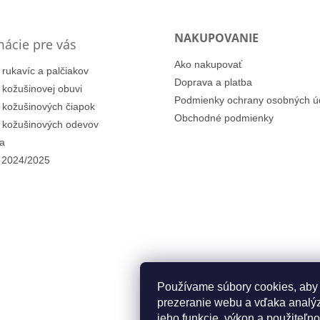
NAKUPOVANIE
mácie pre vás
Ako nakupovať
 rukavíc a palčiakov
Doprava a platba
i kožušinovej obuvi
Podmienky ochrany osobných ú
i kožušinových čiapok
Obchodné podmienky
i kožušinových odevov
a
 2024/2025
Používame súbory cookies, aby
prezeranie webu a vďaka analýz
jeho funkcie, výkon a použiteľno