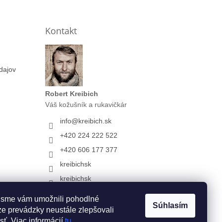
Kontakt
dajov
Robert Kreibich
Váš kožušník a rukavičkár
info
@
kreibich.sk
+420 224 222 522
+420 606 177 377
kreibichsk
kreibichsk
+420702076606
 sme vám umožnili pohodlné
(iba chat)
Súhlasím
e prevádzky neustále zlepšovali
sť. Viac informácií
tu
.