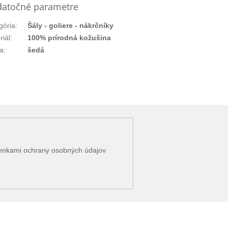
atočné parametre
gória
:
Šály - goliere - nákrčníky
riál
:
100% prírodná kožušina
a
:
šedá
enkami ochrany osobných údajov