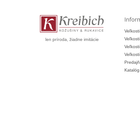
p
ä
t
Infor
i
e
Veľkosti
Veľkost
len príroda, žiadne imitácie
Veľkost
Veľkost
Predajň
Katalóg