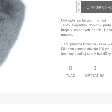
Pridať do ko
Obklopte sa luxusom s naším
Tento elegantný doplnok pridá 
hreje v chladných dňoch. Univ
nosenie.
100% prírodná kožušina - líška sve
Dĺžka vnútorného obvodu 100 cm, š
(rozmery spodnej strany bez dĺžky 
TLAČ
OPÝTAŤ SA