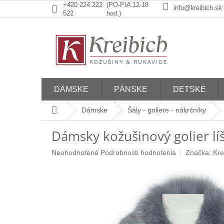
Prejsť
+420 224 222
(PO-PIA 12-18
info@kreibich.sk
na
522
hod.)
obsah
DÁMSKE
PÁNSKE
DETSKÉ
Domov
Dámske
Šály - goliere - nákrčníky
Dámsky kožušinový golier lí
Priemerné
Neohodnotené
Podrobnosti hodnotenia
Značka:
Kre
hodnotenie
produktu
je
0,0
z
5
hviezdičiek.