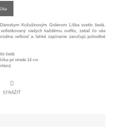
šíka
 Dámskym Kožušinovým Golierom Líška svetlo šedá.
sofistikovaný nádych každému outfitu, zatiaľ čo vás
erzálna veľkosť a ľahké zapínanie zaručujú pohodlné
tlo šedá
írka pri strede 14 cm
vlasu)
STRÁŽIŤ