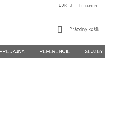
EUR
Prihlásenie
NÁKUPNÝ
Prázdny košík
KOŠÍK
PREDAJŇA
REFERENCIE
SLUŽBY