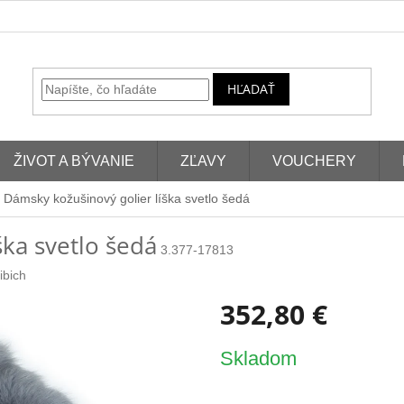
HĽADAŤ
ŽIVOT A BÝVANIE
ZĽAVY
VOUCHERY
Dámsky kožušinový golier líška svetlo šedá
ška svetlo šedá
3.377-17813
ibich
352,80 €
Jednotková
Skladom
cena: