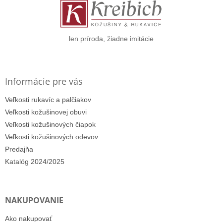
t
i
e
len príroda, žiadne imitácie
Informácie pre vás
Veľkosti rukavíc a palčiakov
Veľkosti kožušinovej obuvi
Veľkosti kožušinových čiapok
Veľkosti kožušinových odevov
Predajňa
Katalóg 2024/2025
NAKUPOVANIE
Ako nakupovať