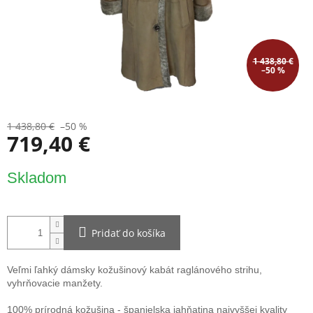
1 438,80 €
–50 %
1 438,80 €
–50 %
719,40 €
Jednotková
Skladom
cena:
Pridať do košíka
Veľmi ľahký dámsky kožušinový kabát raglánového strihu,
vyhrňovacie manžety.
100% prírodná kožušina - španielska jahňatina najvyššej kvality