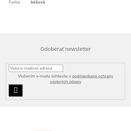
Farba
:
béžová
Odoberať newsletter
Vložením e-mailu súhlasíte s
podmienkami ochrany
osobných údajov
PRIHLÁSIŤ
SA
Z
á
p
ä