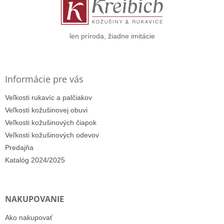
t
i
e
len príroda, žiadne imitácie
Informácie pre vás
Veľkosti rukavíc a palčiakov
Veľkosti kožušinovej obuvi
Veľkosti kožušinových čiapok
Veľkosti kožušinových odevov
Predajňa
Katalóg 2024/2025
NAKUPOVANIE
Ako nakupovať