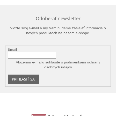
Odoberať newsletter
Vložte svoj e-mail a my Vám budeme zasielať informácie o
nových produktoch na našom e-shope.
Email
Vložením e-mailu súhlasíte s
podmienkami ochrany
osobných údajov
PRIHLÁSIŤ SA
Z
á
p
ä