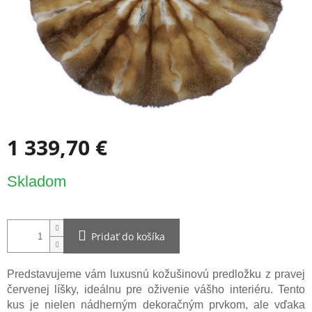
1 339,70 €
Jednotková
Skladom
cena:
Pridať do košíka
Predstavujeme vám luxusnú kožušinovú predložku z pravej
červenej líšky, ideálnu pre oživenie vášho interiéru. Tento
kus je nielen nádherným dekoračným prvkom, ale vďaka