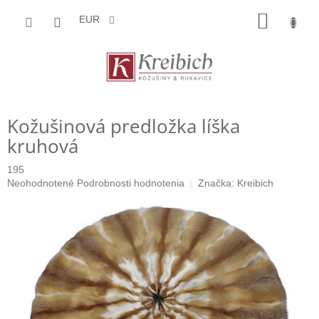
Prejsť
NÁKU
na
EUR
obsah
KOŠÍK
Kožušinová predložka líška
kruhová
195
Priemerné
Neohodnotené
Podrobnosti hodnotenia
Značka:
Kreibich
hodnotenie
produktu
je
0,0
z
5
hviezdičiek.