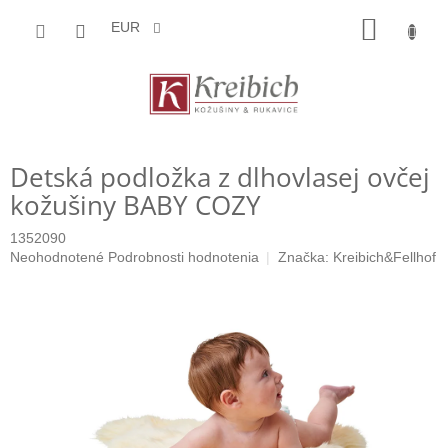
Prejsť
NÁKU
na
EUR
obsah
KOŠÍK
Detská podložka z dlhovlasej ovčej
kožušiny BABY COZY
1352090
Priemerné
Neohodnotené
Podrobnosti hodnotenia
Značka:
Kreibich&Fellhof
hodnotenie
produktu
je
0,0
z
5
hviezdičiek.