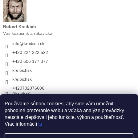
Robert Kreibich
Váš kožušník a rukavičkár
info
@
kreibich.sk
+420 224 222 522
+420 606 177 377
kreibichsk
kreibichsk
+420702076606
(iba chat)
Používame súbory cookies, aby sme vám umožnili
pohodlné prezeranie webu a vďaka analýze prevádzky
Prijímame online platby
neustále zlepšovali jeho funkcie, výkon a použiteľnosť.
Viac informácií
tu
.
Vytvoril Shoptet