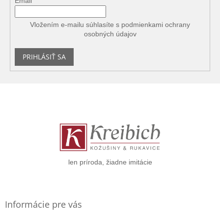
Email
Vložením e-mailu súhlasíte s
podmienkami ochrany
osobných údajov
PRIHLÁSIŤ SA
Z
á
p
ä
t
i
e
len príroda, žiadne imitácie
Informácie pre vás