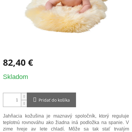
82,40 €
Jednotková
Skladom
cena:
Pridať do košíka
Jahňacia kožušina je maznavý spoločník, ktorý reguluje
teplotnú rovnováhu ako žiadna iná podložka na spanie. V
zime hreje av lete chladí. Môže sa tak stať trvalým