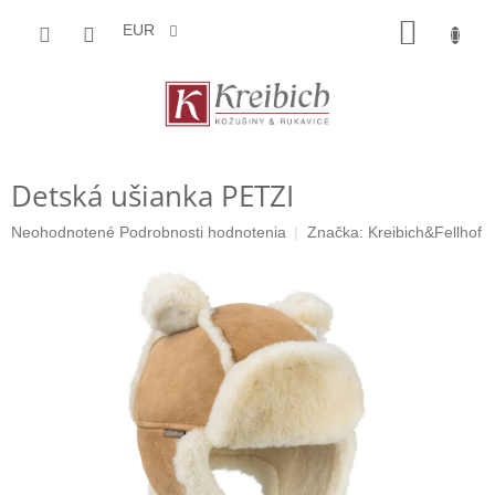
Prejsť
NÁKU
na
EUR
obsah
KOŠÍK
Detská ušianka PETZI
Priemerné
Neohodnotené
Podrobnosti hodnotenia
Značka:
Kreibich&Fellhof
hodnotenie
produktu
je
0,0
z
5
hviezdičiek.