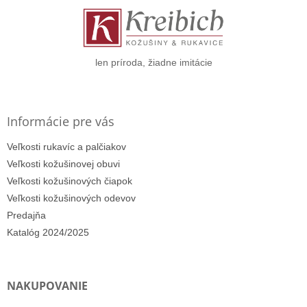
ä
t
i
e
len príroda, žiadne imitácie
Informácie pre vás
Veľkosti rukavíc a palčiakov
Veľkosti kožušinovej obuvi
Veľkosti kožušinových čiapok
Veľkosti kožušinových odevov
Predajňa
Katalóg 2024/2025
NAKUPOVANIE