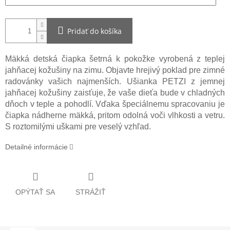
Pridať do košíka
Mäkká detská čiapka šetrná k pokožke vyrobená z teplej
jahňacej kožušiny na zimu. Objavte hrejivý poklad pre zimné
radovánky vašich najmenších. Ušianka PETZI z jemnej
jahňacej kožušiny zaisťuje, že vaše dieťa bude v chladných
dňoch v teple a pohodlí. Vďaka špeciálnemu spracovaniu je
čiapka nádherne mäkká, pritom odolná voči vlhkosti a vetru.
S roztomilými uškami pre veselý vzhľad.
Detailné informácie
OPÝTAŤ SA
STRÁŽIŤ