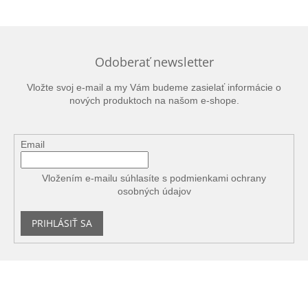
Odoberať newsletter
Vložte svoj e-mail a my Vám budeme zasielať informácie o
nových produktoch na našom e-shope.
Email
Vložením e-mailu súhlasíte s
podmienkami ochrany
osobných údajov
PRIHLÁSIŤ SA
Z
á
p