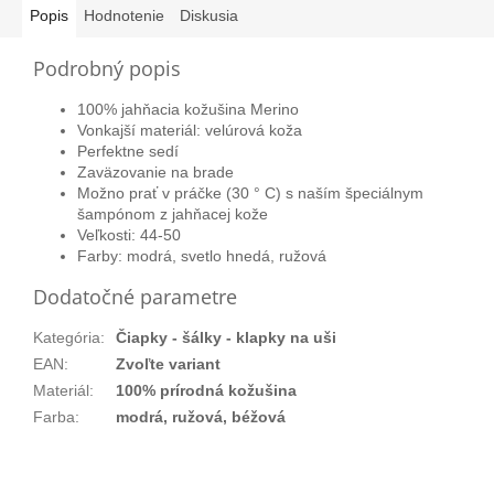
Popis
Hodnotenie
Diskusia
Podrobný popis
100% jahňacia kožušina Merino
Vonkajší materiál: velúrová koža
Perfektne sedí
Zaväzovanie na brade
Možno prať v práčke (30 ° C) s naším špeciálnym
šampónom z jahňacej kože
Veľkosti: 44-50
Farby: modrá, svetlo hnedá, ružová
Dodatočné parametre
Kategória
:
Čiapky - šálky - klapky na uši
EAN
:
Zvoľte variant
Materiál
:
100% prírodná kožušina
Farba
:
modrá, ružová, béžová