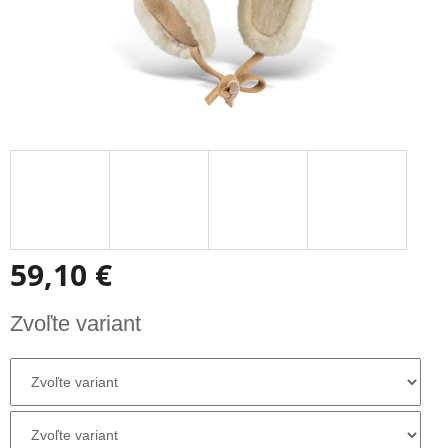
59,10 €
Jednotková
Zvoľte variant
cena: