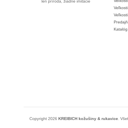
Veľkost
len príroda, žiadne imitácie
Veľkost
Veľkost
Predajň
Katalóg
Copyright 2026
KREIBICH kožušiny & rukavice
. Vše