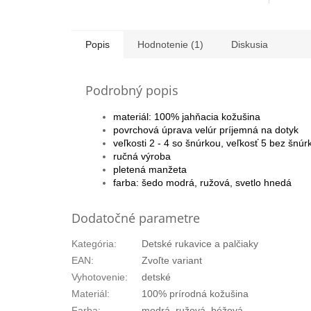
Popis
Hodnotenie (1)
Diskusia
Podrobný popis
materiál: 100% jahňacia kožušina
povrchová úprava velúr príjemná na dotyk
veľkosti 2 - 4 so
šnúrkou, veľkosť 5 bez šnúr
ručná výroba
pletená manžeta
farba: šedo modrá, ružová, svetlo hnedá
Dodatočné parametre
Kategória
:
Detské rukavice a palčiaky
EAN
:
Zvoľte variant
Vyhotovenie
:
detské
Materiál
:
100% prírodná kožušina
Farba
:
modrá, ružová, béžová