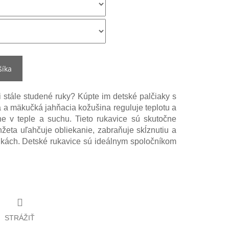
šíka
 stále studené ruky? Kúpte im detské palčiaky s
 a mäkučká jahňacia kožušina reguluje teplotu a
ne v teple a suchu. Tieto rukavice sú skutočne
žeta uľahčuje obliekanie, zabraňuje skĺznutiu a
ukách. Detské rukavice sú ideálnym spoločníkom
STRÁŽIŤ