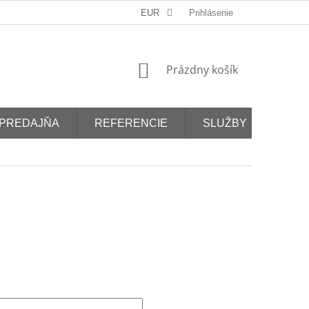
EUR
Prihlásenie
NÁKUPNÝ
Prázdny košík
KOŠÍK
PREDAJŇA
REFERENCIE
SLUŽBY