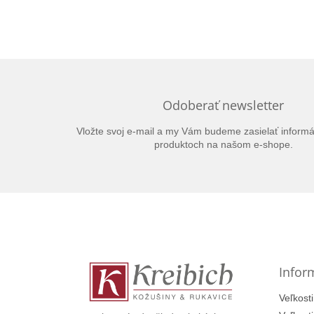
Odoberať newsletter
Vložte svoj e-mail a my Vám budeme zasielať inform
produktoch na našom e-shope.
Z
á
p
ä
t
Infor
i
e
Veľkosti