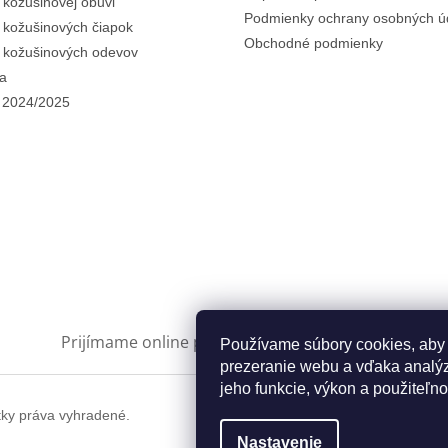
i kožušinovej obuvi
Podmienky ochrany osobných ú
i kožušinových čiapok
Obchodné podmienky
i kožušinových odevov
a
 2024/2025
Prijímame online platby
Používame súbory cookies, aby
prezeranie webu a vďaka analýz
jeho funkcie, výkon a použiteľno
tky práva vyhradené.
Nastavenie