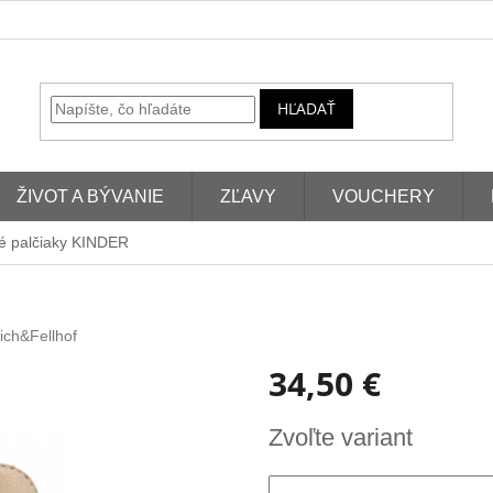
HĽADAŤ
ŽIVOT A BÝVANIE
ZĽAVY
VOUCHERY
é palčiaky KINDER
ich&Fellhof
34,50 €
Jednotková
Zvoľte variant
cena: