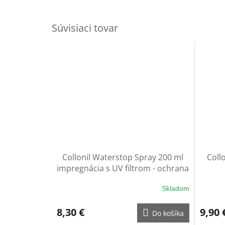
Súvisiaci tovar
Collonil Waterstop Spray 200 ml
Coll
impregnácia s UV filtrom - ochrana
na rukavice
Skladom
8,30 €
9,90 
Do košíka