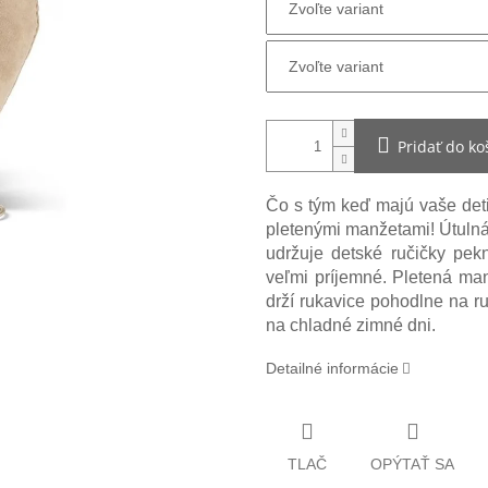
Pridať do ko
Čo s tým keď majú vaše deti
pletenými manžetami! Útulná
udržuje detské ručičky pek
veľmi príjemné. Pletená man
drží rukavice pohodlne na r
na chladné zimné dni.
Detailné informácie
TLAČ
OPÝTAŤ SA