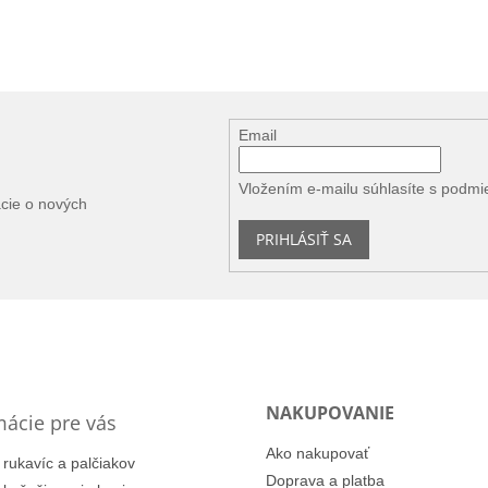
Email
Vložením e-mailu súhlasíte s
podmi
ácie o nových
PRIHLÁSIŤ SA
NAKUPOVANIE
mácie pre vás
Ako nakupovať
 rukavíc a palčiakov
Doprava a platba