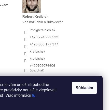
dajov
Robert Kreibich
Váš kožušník a rukavičkár
info
@
kreibich.sk
+420 224 222 522
+420 606 177 377
kreibichsk
kreibichsk
+420702076606
(iba chat)
 sme vám umožnili pohodlné
Súhlasím
e prevádzky neustále zlepšovali
sť. Viac informácií
tu
.
Vytvoril Shoptet