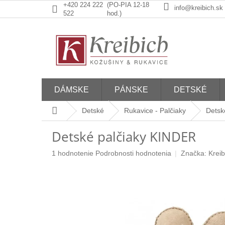
Prejsť
+420 224 222
(PO-PIA 12-18
info@kreibich.sk
na
522
hod.)
obsah
DÁMSKE
PÁNSKE
DETSKÉ
Domov
Detské
Rukavice - Palčiaky
Detsk
Detské palčiaky KINDER
Priemerné
1 hodnotenie
Podrobnosti hodnotenia
Značka:
Kreib
hodnotenie
produktu
je
5,0
z
5
hviezdičiek.