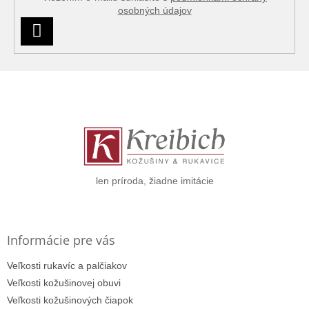
osobných údajov
PRIHLÁSIŤ
SA
Z
á
p
ä
t
i
e
len príroda, žiadne imitácie
Informácie pre vás
Veľkosti rukavíc a palčiakov
Veľkosti kožušinovej obuvi
Veľkosti kožušinových čiapok