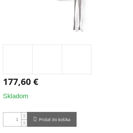
177,60 €
Jednotková
Skladom
cena:
Pridať do košíka