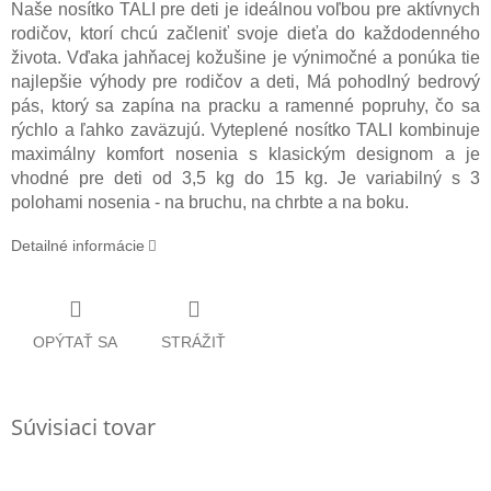
Naše nosítko TALI pre deti je ideálnou voľbou pre aktívnych
rodičov, ktorí chcú začleniť svoje dieťa do každodenného
života. Vďaka jahňacej kožušine je výnimočné a ponúka tie
najlepšie výhody pre rodičov a deti, Má pohodlný bedrový
pás, ktorý sa zapína na pracku a ramenné popruhy, čo sa
rýchlo a ľahko zaväzujú.
Vyteplené nosítko TALI kombinuje
maximálny komfort nosenia s klasickým designom a je
vhodné pre deti od 3,5 kg do 15 kg. Je variabilný s 3
polohami nosenia - na bruchu, na chrbte a na boku.
Detailné informácie
OPÝTAŤ SA
STRÁŽIŤ
Súvisiaci tovar