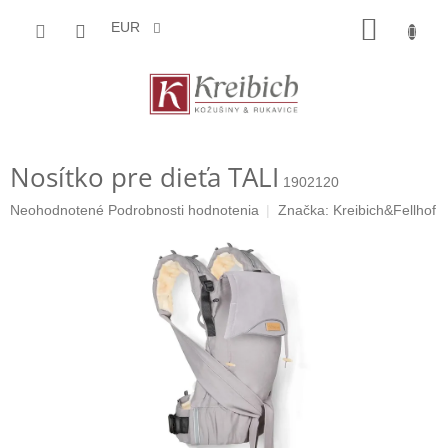
Prejsť
NÁKU
na
EUR
obsah
KOŠÍK
Nosítko pre dieťa TALI
1902120
Priemerné
Neohodnotené
Podrobnosti hodnotenia
Značka:
Kreibich&Fellhof
hodnotenie
produktu
je
0,0
z
5
hviezdičiek.