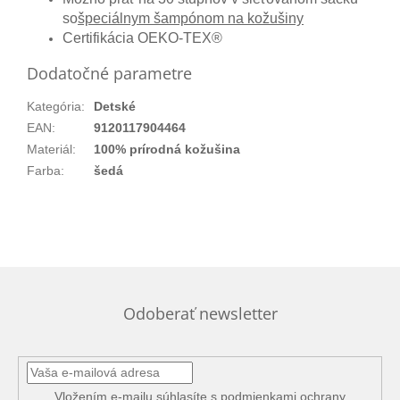
so
špeciálnym šampónom na kožušiny
Certifikácia OEKO-TEX®
Dodatočné parametre
Kategória
:
Detské
EAN
:
9120117904464
Materiál
:
100% prírodná kožušina
Farba
:
šedá
Odoberať newsletter
Vložením e-mailu súhlasíte s
podmienkami ochrany