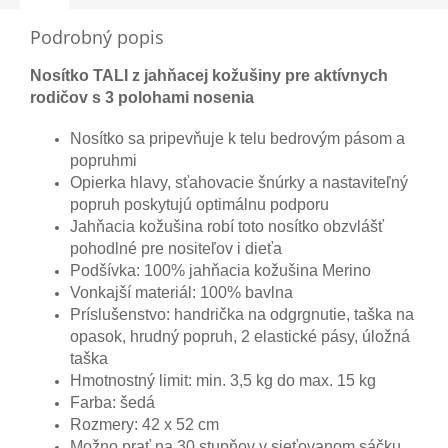
Podrobný popis
Nosítko TALI z jahňacej kožušiny pre aktívnych
rodičov s 3 polohami nosenia
Nosítko sa pripevňuje k telu bedrovým pásom a
popruhmi
Opierka hlavy, sťahovacie šnúrky a nastaviteľný
popruh poskytujú optimálnu podporu
Jahňacia kožušina robí toto nosítko obzvlášť
pohodlné pre nositeľov i dieťa
Podšívka: 100% jahňacia kožušina Merino
Vonkajší materiál: 100% bavlna
Príslušenstvo: handrička na odgrgnutie, taška na
opasok, hrudný popruh, 2 elastické pásy, úložná
taška
Hmotnostný limit: min. 3,5 kg do max. 15 kg
Farba: šedá
Rozmery: 42 x 52 cm
Možno prať na 30 stupňov v sieťovanom sáčku