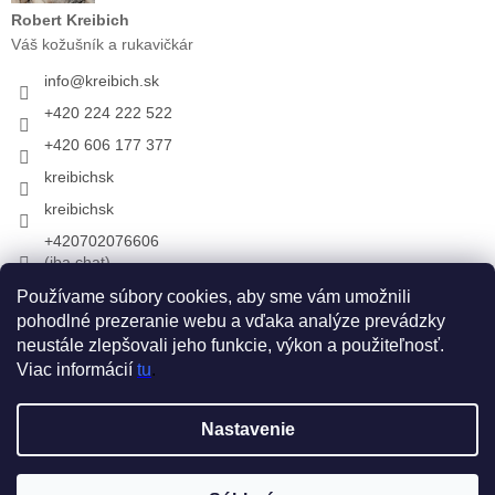
Robert Kreibich
Váš kožušník a rukavičkár
info
@
kreibich.sk
+420 224 222 522
+420 606 177 377
kreibichsk
kreibichsk
+420702076606
(iba chat)
Používame súbory cookies, aby sme vám umožnili
pohodlné prezeranie webu a vďaka analýze prevádzky
Prijímame online platby
neustále zlepšovali jeho funkcie, výkon a použiteľnosť.
Viac informácií
tu
.
Vytvoril Shoptet
Nastavenie
Copyright 2026
KREIBICH kožušiny & rukavice
. Všetky práva
Chcete zľavu 6 €