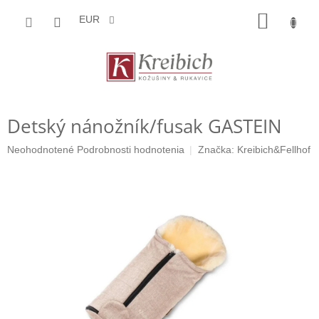
Prejsť
NÁKU
na
EUR
obsah
KOŠÍK
Detský nánožník/fusak GASTEIN
Priemerné
Neohodnotené
Podrobnosti hodnotenia
Značka:
Kreibich&Fellhof
hodnotenie
produktu
je
0,0
z
5
hviezdičiek.