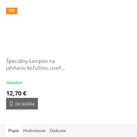
TIP
Špeciálny šampón na
jahňaciu kožušinu, useň a
vlnu
Skladom
12,70 €
Do košíka
Popis
Hodnotenie
Diskusia