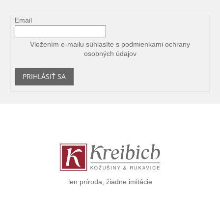
Email
Vložením e-mailu súhlasíte s
podmienkami ochrany
osobných údajov
PRIHLÁSIŤ SA
Z
á
p
ä
t
i
e
len príroda, žiadne imitácie