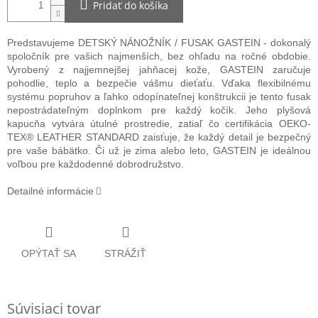
Pridať do košíka
Predstavujeme DETSKÝ NÁNOŽNÍK / FUSAK GASTEIN - dokonalý
spoločník pre vašich najmenších, bez ohľadu na ročné obdobie.
Vyrobený z najjemnejšej jahňacej kože, GASTEIN zaručuje
pohodlie, teplo a bezpečie vášmu dieťaťu. Vďaka flexibilnému
systému popruhov a ľahko odopínateľnej konštrukcii je tento fusak
nepostrádateľným doplnkom pre každý kočík. Jeho plyšová
kapucňa vytvára útulné prostredie, zatiaľ čo certifikácia OEKO-
TEX® LEATHER STANDARD zaisťuje, že každý detail je bezpečný
pre vaše bábätko.
Či už je zima alebo leto, GASTEIN je ideálnou
voľbou pre každodenné dobrodružstvo.
Detailné informácie
OPÝTAŤ SA
STRÁŽIŤ
Súvisiaci tovar