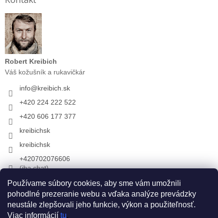
Robert Kreibich
Váš kožušník a rukavičkár
info
@
kreibich.sk
+420 224 222 522
+420 606 177 377
kreibichsk
kreibichsk
+420702076606
(iba chat)
Používame súbory cookies, aby sme vám umožnili
pohodlné prezeranie webu a vďaka analýze prevádzky
Prijímame online platby
neustále zlepšovali jeho funkcie, výkon a použiteľnosť.
Viac informácií
tu
.