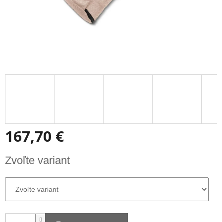
167,70 €
Jednotková
Zvoľte variant
cena: