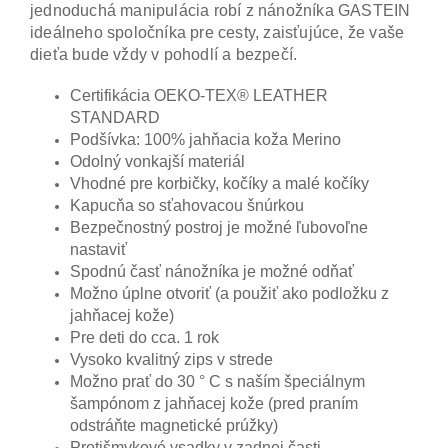
jednoduchá manipulácia robí z nánožníka GASTEIN
ideálneho spoločníka pre cesty, zaisťujúce, že vaše
dieťa bude vždy v pohodlí a bezpečí.
Certifikácia OEKO-TEX® LEATHER
STANDARD
Podšívka: 100% jahňacia koža Merino
Odolný vonkajší materiál
Vhodné pre korbičky, kočíky a malé kočíky
Kapucňa so sťahovacou šnúrkou
Bezpečnostný postroj je možné ľubovoľne
nastaviť
Spodnú časť nánožníka je možné odňať
Možno úplne otvoriť (a použiť ako podložku z
jahňacej kože)
Pre deti do cca. 1 rok
Vysoko kvalitný zips v strede
Možno prať do 30 ° C s naším špeciálnym
šampónom z jahňacej kože (pred praním
odstráňte magnetické prúžky)
Protišmykové vsadky v zadnej časti