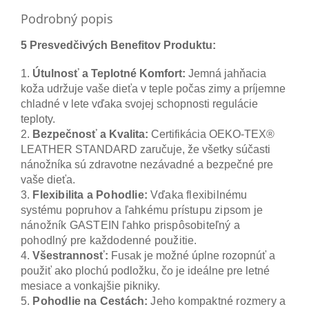
Podrobný popis
5 Presvedčivých Benefitov Produktu:
1.
Útulnosť a Teplotné Komfort:
Jemná jahňacia
koža udržuje vaše dieťa v teple počas zimy a príjemne
chladné v lete vďaka svojej schopnosti regulácie
teploty.
2.
Bezpečnosť a Kvalita:
Certifikácia OEKO-TEX®
LEATHER STANDARD zaručuje, že všetky súčasti
nánožníka sú zdravotne nezávadné a bezpečné pre
vaše dieťa.
3.
Flexibilita a Pohodlie:
Vďaka flexibilnému
systému popruhov a ľahkému prístupu zipsom je
nánožník GASTEIN ľahko prispôsobiteľný a
pohodlný pre každodenné použitie.
4.
Všestrannosť:
Fusak je možné úplne rozopnúť a
použiť ako plochú podložku, čo je ideálne pre letné
mesiace a vonkajšie pikniky.
5.
Pohodlie na Cestách:
Jeho kompaktné rozmery a