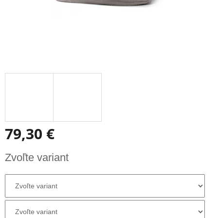
79,30 €
Jednotková
Zvoľte variant
cena: