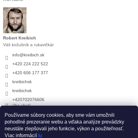
Robert Kreibich
Váš kožušník a rukavičkár
info
@
kreibich.sk
+420 224 222 522
+420 606 177 377
kreibichsk
kreibichsk
+420702076606
(iba chat)
Používame súbory cookies, aby sme vám umožnili
pohodlné prezeranie webu a vďaka analýze prevádzky
Prijímame online platby
neustále zlepšovali jeho funkcie, výkon a použiteľnosť.
Viac informácií
tu
.