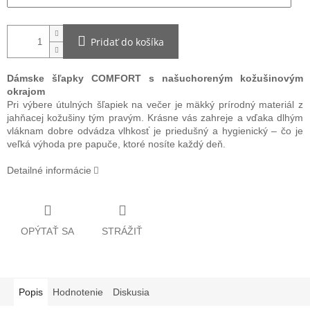
Pridať do košíka
Dámske šľapky COMFORT s našuchoreným kožušinovým
okrajom
Pri výbere útulných šľapiek na večer je mäkký prírodný materiál z
jahňacej kožušiny tým pravým. Krásne vás zahreje a vďaka dlhým
vláknam dobre odvádza vlhkosť je priedušný a hygienický – čo je
veľká výhoda pre papuče, ktoré nosíte každý deň.
Detailné informácie
OPÝTAŤ SA
STRÁŽIŤ
Popis
Hodnotenie
Diskusia