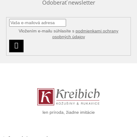
Odoberať newsletter
Vložením e-mailu súhlasíte s
podmienkami ochrany
osobných údajov
PRIHLÁSIŤ
SA
Z
á
p
ä
t
i
e
len príroda, žiadne imitácie