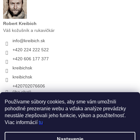
Robert Kreibich
Váš kožušník a rukavičkár
info
@
kreibich.sk
+420 224 222 522
+420 606 177 377
kreibichsk
kreibichsk
+420702076606
(iba chat)
Používame súbory cookies, aby sme vám umožnili
pohodlné prezeranie webu a vďaka analýze prevádzky
Prijímame online platby
neustále zlepšovali jeho funkcie, výkon a použiteľnosť.
Viac informácií
tu
.
Vytvoril Shoptet
Nastavenie