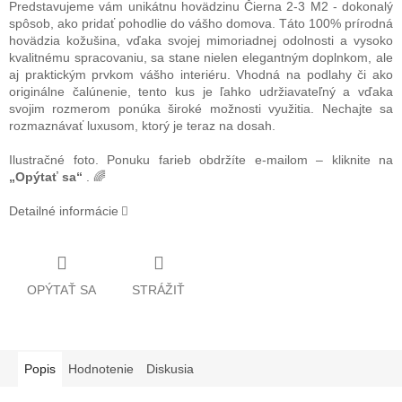
Predstavujeme vám unikátnu hovädzinu Čierna 2-3 M2 - dokonalý
spôsob, ako pridať pohodlie do vášho domova. Táto 100% prírodná
hovädzia kožušina, vďaka svojej mimoriadnej odolnosti a vysoko
kvalitnému spracovaniu, sa stane nielen elegantným doplnkom, ale
aj praktickým prvkom vášho interiéru. Vhodná na podlahy či ako
originálne čalúnenie, tento kus je ľahko udržiavateľný a vďaka
svojim rozmerom ponúka široké možnosti využitia. Nechajte sa
rozmaznávať luxusom, ktorý je teraz na dosah.
Ilustračné foto. Ponuku farieb obdržíte e-mailom – kliknite na
„Opýtať sa“
. 🌈
Detailné informácie
OPÝTAŤ SA
STRÁŽIŤ
Popis
Hodnotenie
Diskusia