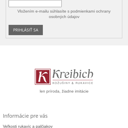
Vložením e-mailu súhlasíte s
podmienkami ochrany
osobných údajov
PRIHLÁSIŤ SA
Z
á
p
ä
t
i
e
len príroda, žiadne imitácie
Informácie pre vás
Veľkosti rukavíc a palčiakov