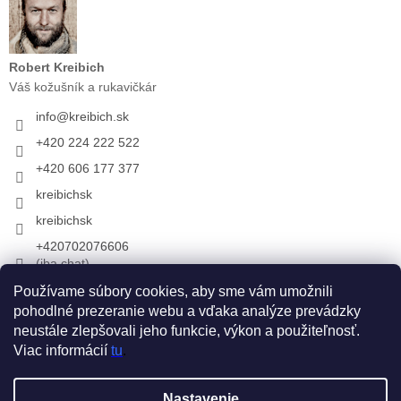
Robert Kreibich
Váš kožušník a rukavičkár
info
@
kreibich.sk
+420 224 222 522
+420 606 177 377
kreibichsk
kreibichsk
+420702076606
(iba chat)
Používame súbory cookies, aby sme vám umožnili
pohodlné prezeranie webu a vďaka analýze prevádzky
Prijímame online platby
neustále zlepšovali jeho funkcie, výkon a použiteľnosť.
Viac informácií
tu
.
Vytvoril Shoptet
Nastavenie