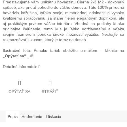
Predstavujeme vám unikátnu hovädzinu Čierna 2-3 M2 - dokonalý
spôsob, ako pridať pohodlie do vášho domova. Táto 100% prírodná
hovädzia kožušina, vďaka svojej mimoriadnej odolnosti a vysoko
kvalitnému spracovaniu, sa stane nielen elegantným doplnkom, ale
aj praktickým prvkom vášho interiéru. Vhodná na podlahy či ako
originálne čalúnenie, tento kus je ľahko udržiavateľný a vďaka
svojim rozmerom ponúka široké možnosti využitia. Nechajte sa
rozmaznávať luxusom, ktorý je teraz na dosah.
Ilustračné foto. Ponuku farieb obdržíte e-mailom – kliknite na
„Opýtať sa“
. 🌈
Detailné informácie
OPÝTAŤ SA
STRÁŽIŤ
Popis
Hodnotenie
Diskusia