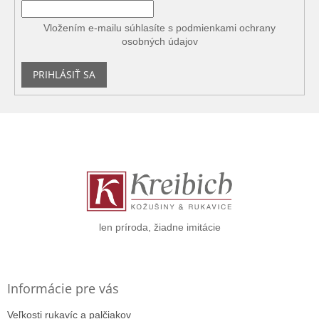
Vložením e-mailu súhlasíte s
podmienkami ochrany
osobných údajov
PRIHLÁSIŤ SA
Z
á
p
ä
t
i
e
len príroda, žiadne imitácie
Informácie pre vás
Veľkosti rukavíc a palčiakov