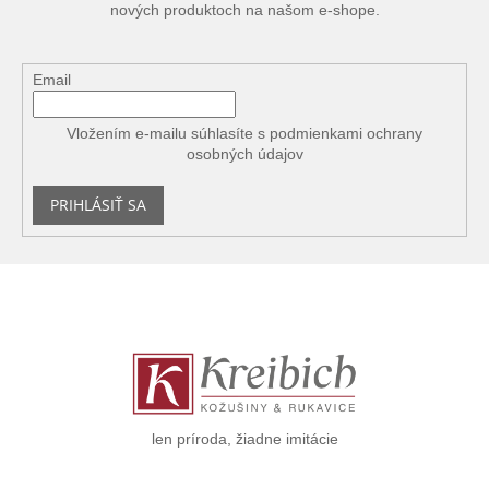
nových produktoch na našom e-shope.
Email
Vložením e-mailu súhlasíte s
podmienkami ochrany
osobných údajov
PRIHLÁSIŤ SA
Z
á
p
ä
t
i
e
len príroda, žiadne imitácie