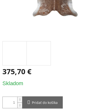
375,70 €
Jednotková
Skladom
cena:
Pridať do košíka