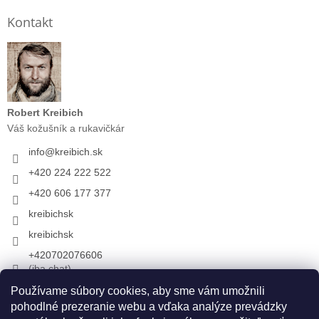
Kontakt
Robert Kreibich
Váš kožušník a rukavičkár
info
@
kreibich.sk
+420 224 222 522
+420 606 177 377
kreibichsk
kreibichsk
+420702076606
(iba chat)
Používame súbory cookies, aby sme vám umožnili
pohodlné prezeranie webu a vďaka analýze prevádzky
Prijímame online platby