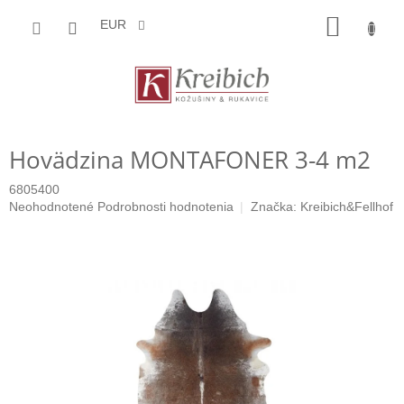
Prejsť
NÁKU
na
EUR
obsah
KOŠÍK
Hovädzina MONTAFONER 3-4 m2
6805400
Priemerné
Neohodnotené
Podrobnosti hodnotenia
Značka:
Kreibich&Fellhof
hodnotenie
produktu
je
0,0
z
5
hviezdičiek.