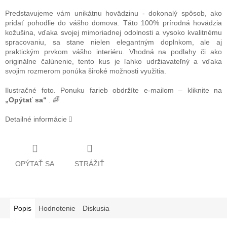
Predstavujeme vám unikátnu hovädzinu - dokonalý spôsob, ako
pridať pohodlie do vášho domova. Táto 100% prírodná hovädzia
kožušina, vďaka svojej mimoriadnej odolnosti a vysoko kvalitnému
spracovaniu, sa stane nielen elegantným doplnkom, ale aj
praktickým prvkom vášho interiéru. Vhodná na podlahy či ako
originálne čalúnenie, tento kus je ľahko udržiavateľný a vďaka
svojim rozmerom ponúka široké možnosti využitia.
Ilustračné foto. Ponuku farieb obdržíte e-mailom – kliknite na
„Opýtať sa“
. 🌈
Detailné informácie
OPÝTAŤ SA
STRÁŽIŤ
Popis
Hodnotenie
Diskusia