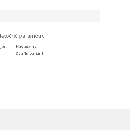
atočné parametre
gória
:
Hovädziny
:
Zvoľte variant