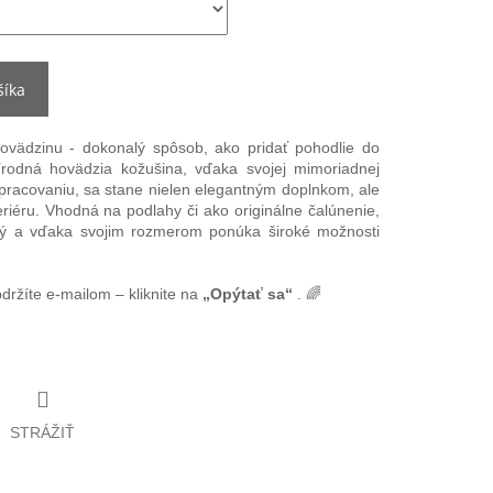
šíka
ovädzinu - dokonalý spôsob, ako pridať pohodlie do
odná hovädzia kožušina, vďaka svojej mimoriadnej
spracovaniu, sa stane nielen elegantným doplnkom, ale
riéru. Vhodná na podlahy či ako originálne čalúnenie,
ľný a vďaka svojim rozmerom ponúka široké možnosti
bdržíte e-mailom – kliknite na
„Opýtať sa“
. 🌈
STRÁŽIŤ