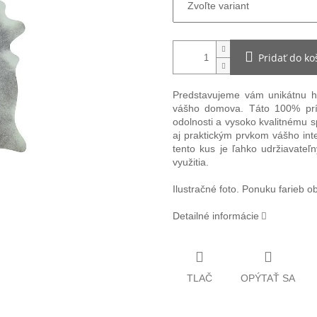
Pridať do ko
Predstavujeme vám unikátnu h
vášho domova. Táto 100% prír
odolnosti a vysoko kvalitnému 
aj praktickým prvkom vášho inte
tento kus je ľahko udržiavate
využitia.
Ilustračné foto. Ponuku farieb o
Detailné informácie
TLAČ
OPÝTAŤ SA