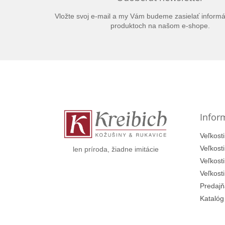
Vložte svoj e-mail a my Vám budeme zasielať inform
produktoch na našom e-shope.
Z
á
p
ä
t
Infor
i
e
Veľkosti
Veľkost
len príroda, žiadne imitácie
Veľkost
Veľkost
Predajň
Katalóg