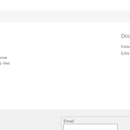
Dod
Kate
EAN
enie
ý vlas
Email