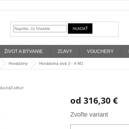
HĽADAŤ
ŽIVOT A BÝVANIE
ZĽAVY
VOUCHERY
Hovädziny
Hovädzina sivá 3 - 4 M2
ibich&Fellhof
od
316,30 €
Jednotková
Zvoľte variant
cena: