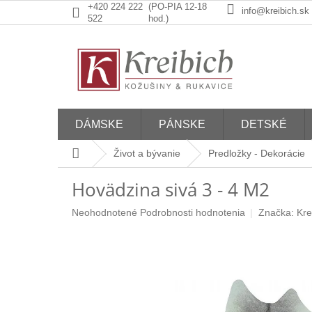
Prejsť
+420 224 222
(PO-PIA 12-18
info@kreibich.sk
na
522
hod.)
obsah
DÁMSKE
PÁNSKE
DETSKÉ
Domov
Život a bývanie
Predložky - Dekorácie
Hovädzina sivá 3 - 4 M2
Priemerné
Neohodnotené
Podrobnosti hodnotenia
Značka:
Kre
hodnotenie
produktu
je
0,0
z
5
hviezdičiek.