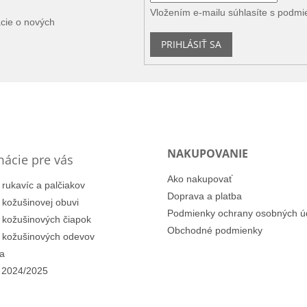
Vložením e-mailu súhlasíte s
podmi
ácie o nových
PRIHLÁSIŤ SA
NAKUPOVANIE
mácie pre vás
Ako nakupovať
 rukavíc a palčiakov
Doprava a platba
i kožušinovej obuvi
Podmienky ochrany osobných ú
i kožušinových čiapok
Obchodné podmienky
i kožušinových odevov
a
 2024/2025