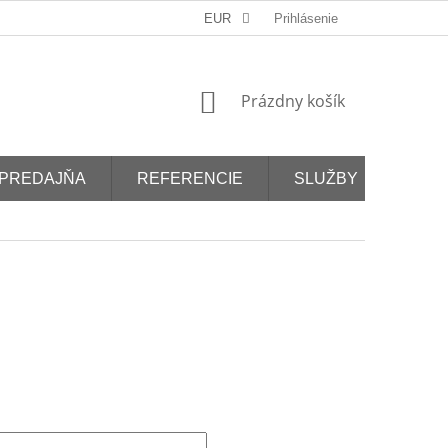
EUR
Prihlásenie
NÁKUPNÝ
Prázdny košík
KOŠÍK
PREDAJŇA
REFERENCIE
SLUŽBY