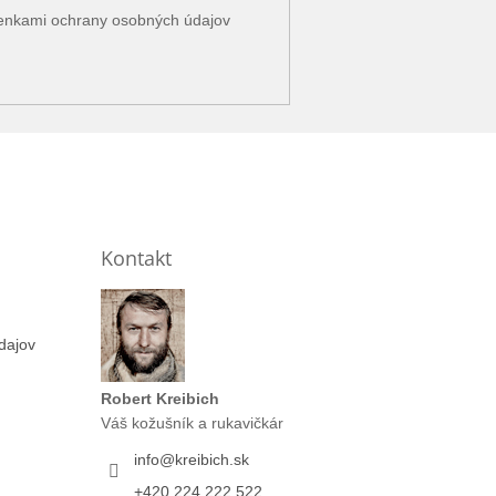
enkami ochrany osobných údajov
Kontakt
dajov
Robert Kreibich
Váš kožušník a rukavičkár
info
@
kreibich.sk
+420 224 222 522