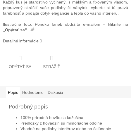
Každý kus je starostlivo vyčinený, s mäkkým a fixovaným vlasom,
pripravený skrášliť vaše podlahy či nábytok. Vyberte si tú pravú
farebnosť a pridajte dotyk elegancie a tepla do vášho interiéru.
Ilustračné foto. Ponuku farieb obdržíte e-mailom – kliknite na
„Opýtať sa“
. 🌈
Detailné informácie
OPÝTAŤ SA
STRÁŽIŤ
Popis
Hodnotenie
Diskusia
Podrobný popis
100% prírodná hovädzia kožušina
Predložky
z
hovädzin sú mimoriadne odolné
Vhodné na podlahy interiérov alebo na čalúnenie