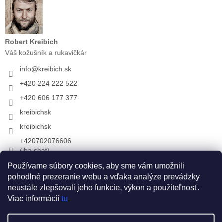
Robert Kreibich
Váš kožušník a rukavičkár
info
@
kreibich.sk
+420 224 222 522
+420 606 177 377
kreibichsk
kreibichsk
+420702076606
(iba chat)
Používame súbory cookies, aby sme vám umožnili
pohodlné prezeranie webu a vďaka analýze prevádzky
Prijímame online platby
neustále zlepšovali jeho funkcie, výkon a použiteľnosť.
Viac informácií
tu
.
Vytvoril Shoptet