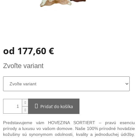
od
177,60 €
Jednotková
Zvoľte variant
cena:
Pridať do košíka
Predstavujeme vám HOVEZINA SORTIERT – pravú esenciu
prírody a luxusu vo vašom domove. Naše 100% prírodné hovädzie
kožušiny sú synonymom odolnosti, kvality a jednoduchej údržby.