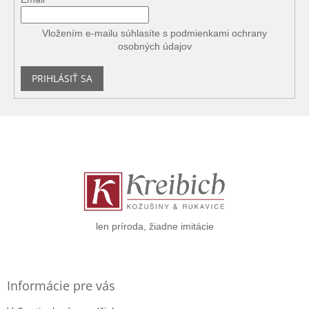
Vložením e-mailu súhlasíte s
podmienkami ochrany
osobných údajov
PRIHLÁSIŤ SA
Z
á
p
ä
t
i
e
len príroda, žiadne imitácie
Informácie pre vás