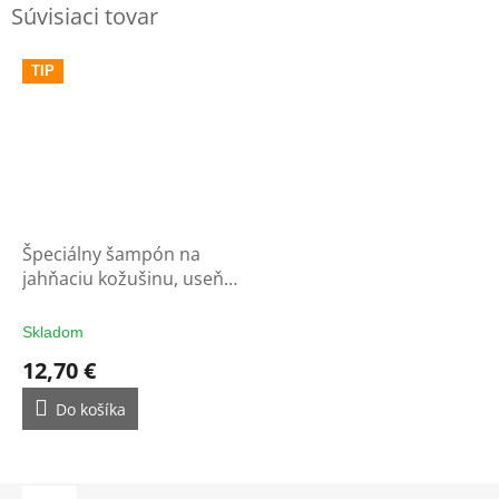
Súvisiaci tovar
TIP
Špeciálny šampón na
jahňaciu kožušinu, useň a
vlnu
Skladom
12,70 €
Do košíka