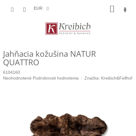
Prejsť
NÁKU
na
EUR
obsah
KOŠÍK
Jahňacia kožušina NATUR
QUATTRO
6104160
Priemerné
Neohodnotené
Podrobnosti hodnotenia
Značka:
Kreibich&Fellhof
hodnotenie
produktu
je
0,0
z
5
hviezdičiek.