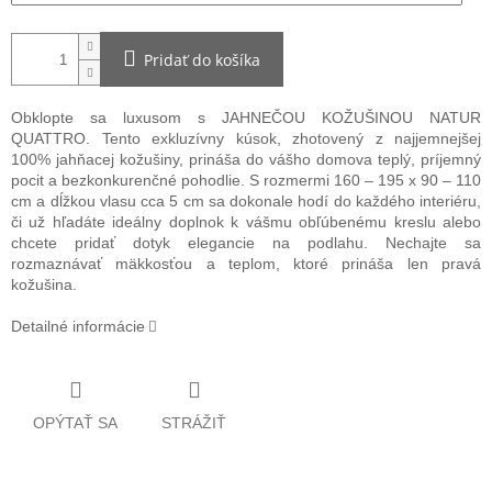
Pridať do košíka
Obklopte sa luxusom s JAHNEČOU KOŽUŠINOU NATUR
QUATTRO. Tento exkluzívny kúsok, zhotovený z najjemnejšej
100% jahňacej kožušiny, prináša do vášho domova teplý, príjemný
pocit a bezkonkurenčné pohodlie. S rozmermi 160 – 195 x 90 – 110
cm a dĺžkou vlasu cca 5 cm sa dokonale hodí do každého interiéru,
či už hľadáte ideálny doplnok k vášmu obľúbenému kreslu alebo
chcete pridať dotyk elegancie na podlahu. Nechajte sa
rozmaznávať mäkkosťou a teplom, ktoré prináša len pravá
kožušina.
Detailné informácie
OPÝTAŤ SA
STRÁŽIŤ