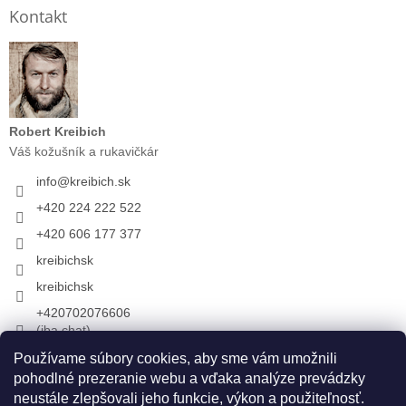
Kontakt
Robert Kreibich
Váš kožušník a rukavičkár
info
@
kreibich.sk
+420 224 222 522
+420 606 177 377
kreibichsk
kreibichsk
+420702076606
(iba chat)
Používame súbory cookies, aby sme vám umožnili
pohodlné prezeranie webu a vďaka analýze prevádzky
Prijímame online platby
neustále zlepšovali jeho funkcie, výkon a použiteľnosť.