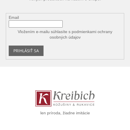
Email
Vložením e-mailu súhlasíte s
podmienkami ochrany
osobných údajov
PRIHLÁSIŤ SA
Z
á
p
ä
t
i
e
len príroda, žiadne imitácie