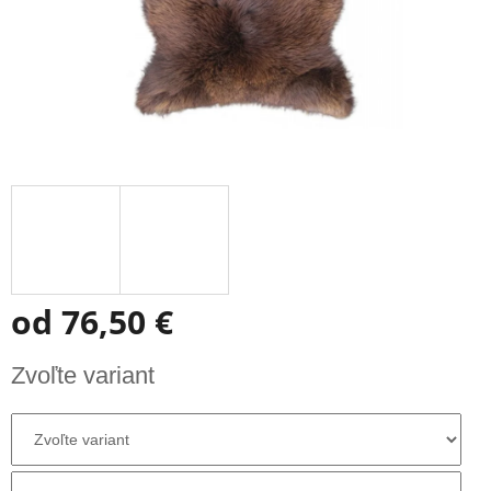
od
76,50 €
Jednotková
Zvoľte variant
cena: