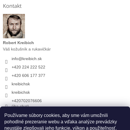
Kontakt
Robert Kreibich
Váš kožušník a rukavičkár
info
@
kreibich.sk
+420 224 222 522
+420 606 177 377
kreibichsk
kreibichsk
+420702076606
(iba chat)
Používame súbory cookies, aby sme vám umožnili
pohodlné prezeranie webu a vďaka analýze prevádzky
Prijímame online platby
neustále zlepšovali jeho funkcie, výkon a použiteľnosť.