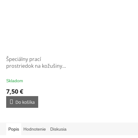
Špeciálny prací
prostriedok na kožušiny,
kožu a vlnu
Skladom
7,50 €
Do košíka
Popis
Hodnotenie
Diskusia