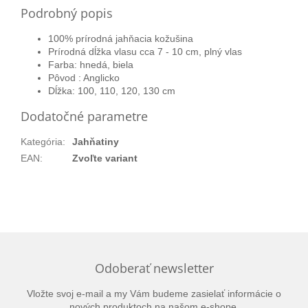
Podrobný popis
100% prírodná jahňacia kožušina
Prírodná dĺžka vlasu cca 7 - 10 cm, plný vlas
Farba: hnedá, biela
Pôvod
: Anglicko
Dĺžka: 100, 110, 120, 130 cm
Dodatočné parametre
Kategória
:
Jahňatiny
EAN
:
Zvoľte variant
Odoberať newsletter
Vložte svoj e-mail a my Vám budeme zasielať informácie o
nových produktoch na našom e-shope.