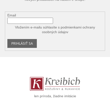
Email
Vložením e-mailu súhlasíte s
podmienkami ochrany
osobných údajov
PRIHLÁSIŤ SA
Z
á
p
ä
t
i
e
len príroda, žiadne imitácie