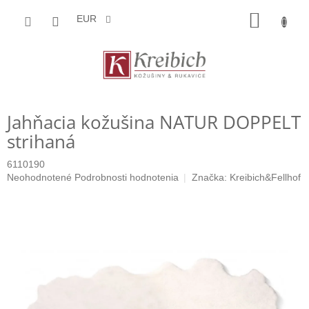
Prejsť
NÁKU
na
EUR
obsah
KOŠÍK
Jahňacia kožušina NATUR DOPPELT
strihaná
6110190
Priemerné
Neohodnotené
Podrobnosti hodnotenia
Značka:
Kreibich&Fellhof
hodnotenie
produktu
je
0,0
z
5
hviezdičiek.