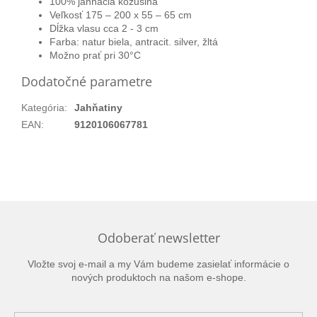
100% jahňacia kožušina
Veľkosť 175 – 200 x 55 – 65 cm
Dĺžka vlasu cca 2 - 3 cm
Farba: natur biela, antracit. silver, žltá
Možno prať pri 30°C
Dodatočné parametre
Kategória
:
Jahňatiny
EAN
:
9120106067781
Odoberať newsletter
Vložte svoj e-mail a my Vám budeme zasielať informácie o
nových produktoch na našom e-shope.