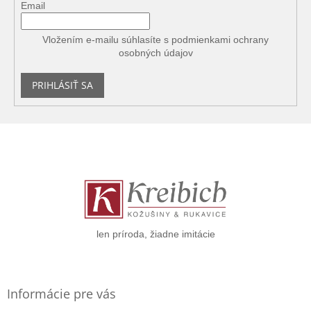
Email
Vložením e-mailu súhlasíte s
podmienkami ochrany
osobných údajov
PRIHLÁSIŤ SA
Z
á
p
ä
t
i
e
len príroda, žiadne imitácie
Informácie pre vás