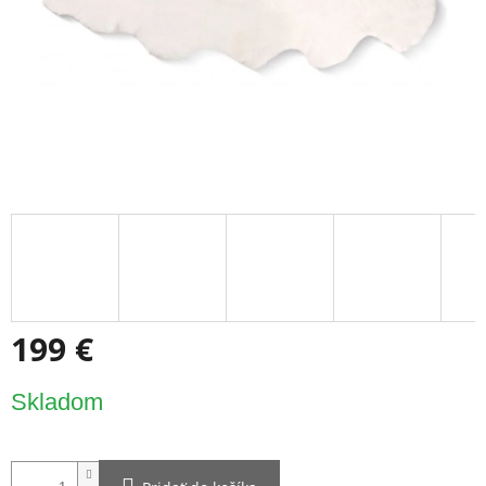
199 €
Jednotková
Skladom
cena: