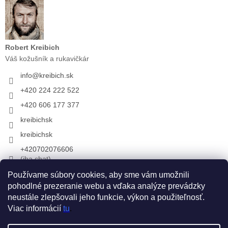
Robert Kreibich
Váš kožušník a rukavičkár
info
@
kreibich.sk
+420 224 222 522
+420 606 177 377
kreibichsk
kreibichsk
+420702076606
(iba chat)
Používame súbory cookies, aby sme vám umožnili
pohodlné prezeranie webu a vďaka analýze prevádzky
Prijímame online platby
neustále zlepšovali jeho funkcie, výkon a použiteľnosť.
Viac informácií
tu
.