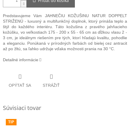
Pridať do košíka
Predstavujeme Vám JAHNEČIU KOŽUŠINU NATUR DOPPELT
STRIŽENÚ - luxusný
a multifunkčný doplnok, ktorý prináša teplo a
štýl do každého interiéru. Táto kožušina z pravého jahňacieho
kožúšku, vo veľkostiach 175 - 200 x 55 - 65 cm as dĺžkou vlasu 2 -
3 cm, je ideálnym riešením pre tých, ktorí hľadajú kvalitu, pohodlie
a eleganciu. Ponúkaná v prírodných farbách od bielej cez antracit
až po žltú, sa ľahko udržuje vďaka možnosti prania na 30 °C.
Detailné informácie
OPÝTAŤ SA
STRÁŽIŤ
Súvisiaci tovar
TIP