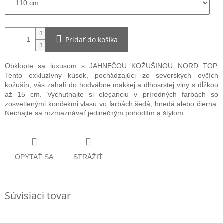
Pridať do košíka
Obklopte sa luxusom s JAHNEČOU KOŽUŠINOU NORD TOP.
Tento exkluzívny kúsok, pochádzajúci zo severských ovčích
kožušín, vás zahalí do hodvábne mäkkej a dlhosrstej vlny s dĺžkou
až 15 cm. Vychutnajte si eleganciu v prírodných farbách so
zosvetlenými končekmi vlasu vo farbách šedá, hnedá alebo čierna.
Nechajte sa rozmaznávať jedinečným pohodlím a štýlom.
OPÝTAŤ SA
STRÁŽIŤ
Súvisiaci tovar