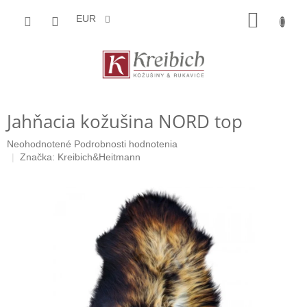
Prejsť
NÁKU
na
EUR
obsah
KOŠÍK
Jahňacia kožušina NORD top
Priemerné
Neohodnotené
Podrobnosti hodnotenia
hodnotenie
Značka:
Kreibich&Heitmann
produktu
je
0,0
z
5
hviezdičiek.