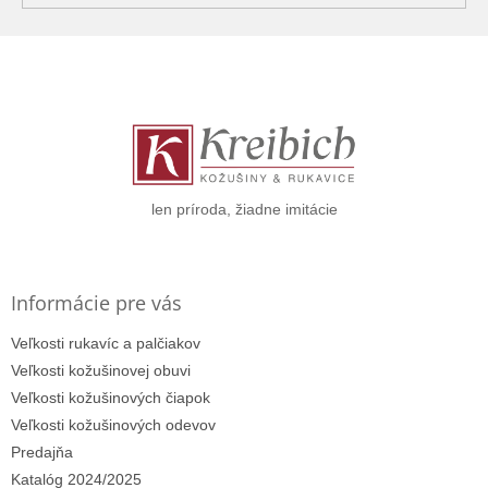
Z
á
p
ä
t
i
e
len príroda, žiadne imitácie
Informácie pre vás
Veľkosti rukavíc a palčiakov
Veľkosti kožušinovej obuvi
Veľkosti kožušinových čiapok
Veľkosti kožušinových odevov
Predajňa
Katalóg 2024/2025