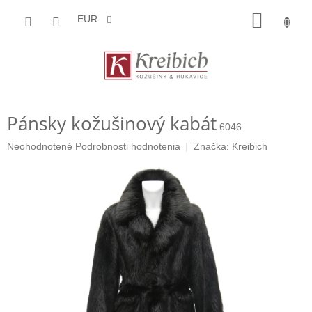
Prejsť
NÁKU
na
EUR
obsah
KOŠÍK
Pánsky kožušinový kabát
6046
Priemerné
Neohodnotené
Podrobnosti hodnotenia
Značka:
Kreibich
hodnotenie
produktu
je
0,0
z
5
hviezdičiek.