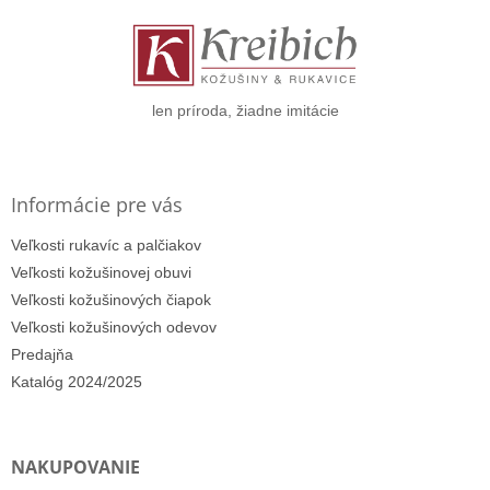
ä
t
i
e
len príroda, žiadne imitácie
Informácie pre vás
Veľkosti rukavíc a palčiakov
Veľkosti kožušinovej obuvi
Veľkosti kožušinových čiapok
Veľkosti kožušinových odevov
Predajňa
Katalóg 2024/2025
NAKUPOVANIE