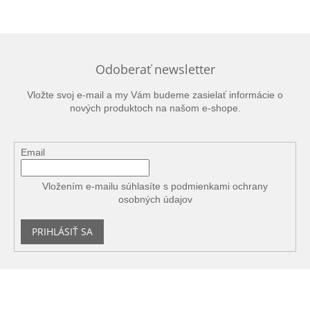
Odoberať newsletter
Vložte svoj e-mail a my Vám budeme zasielať informácie o
nových produktoch na našom e-shope.
Email
Vložením e-mailu súhlasíte s
podmienkami ochrany
osobných údajov
PRIHLÁSIŤ SA
Z
á
p