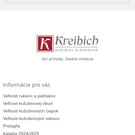
Z
á
p
ä
t
i
e
len príroda, žiadne imitácie
Informácie pre vás
Veľkosti rukavíc a palčiakov
Veľkosti kožušinovej obuvi
Veľkosti kožušinových čiapok
Veľkosti kožušinových odevov
Predajňa
Katalóg 2024/2025