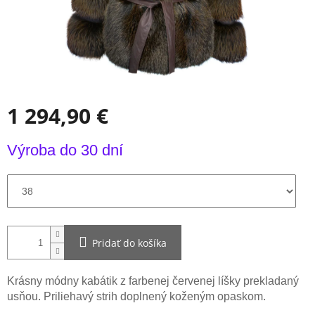
1 294,90 €
Jednotková
Výroba do 30 dní
cena:
Pridať do košíka
Krásny módny kabátik z farbenej červenej líšky prekladaný
usňou. Priliehavý strih doplnený koženým opaskom.