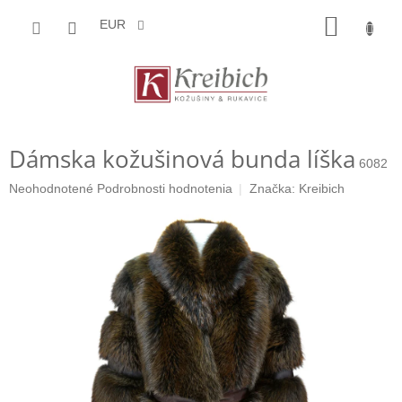
Prejsť
NÁKU
na
EUR
obsah
KOŠÍK
Dámska kožušinová bunda líška
6082
Priemerné
Neohodnotené
Podrobnosti hodnotenia
Značka:
Kreibich
hodnotenie
produktu
je
0,0
z
5
hviezdičiek.