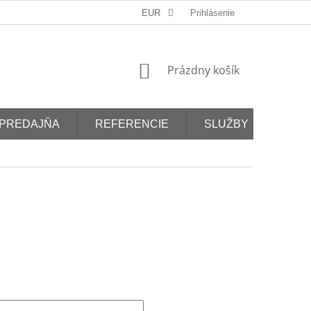
EUR
Prihlásenie
NÁKUPNÝ
Prázdny košík
KOŠÍK
PREDAJŇA
REFERENCIE
SLUŽBY