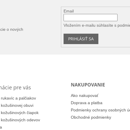
Email
Vložením e-mailu súhlasíte s
podmi
ácie o nových
PRIHLÁSIŤ SA
NAKUPOVANIE
mácie pre vás
Ako nakupovať
 rukavíc a palčiakov
Doprava a platba
i kožušinovej obuvi
Podmienky ochrany osobných ú
i kožušinových čiapok
Obchodné podmienky
i kožušinových odevov
a