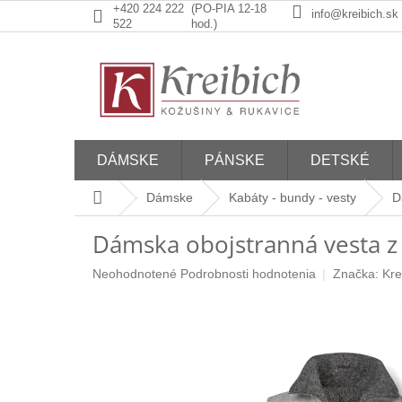
Prejsť
+420 224 222
(PO-PIA 12-18
info@kreibich.sk
na
522
hod.)
obsah
DÁMSKE
PÁNSKE
DETSKÉ
Domov
Dámske
Kabáty - bundy - vesty
D
Dámska obojstranná vesta z 
Priemerné
Neohodnotené
Podrobnosti hodnotenia
Značka:
Kre
hodnotenie
produktu
je
0,0
z
5
hviezdičiek.