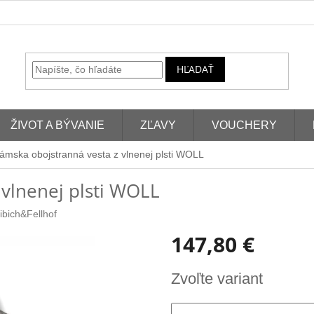
HĽADAŤ
ŽIVOT A BÝVANIE
ZĽAVY
VOUCHERY
ámska obojstranná vesta z vlnenej plsti WOLL
vlnenej plsti WOLL
ibich&Fellhof
147,80 €
Jednotková
Zvoľte variant
cena: