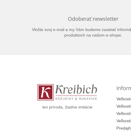
Odoberať newsletter
Vložte svoj e-mail a my Vám budeme zasielať inform
produktoch na našom e-shope.
Z
á
p
ä
t
Infor
i
e
Veľkosti
Veľkost
len príroda, žiadne imitácie
Veľkost
Veľkost
Predajň