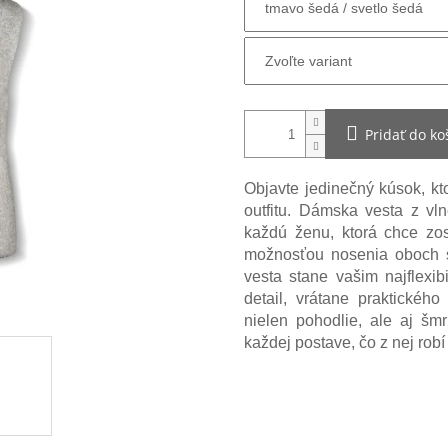
Pridať do ko
Objavte jedinečný kúsok, k
outfitu. Dámska vesta z vl
každú ženu, ktorá chce zos
možnosťou nosenia oboch st
vesta stane vašim najflexi
detail, vrátane praktickéh
nielen pohodlie, ale aj šmr
každej postave, čo z nej rob