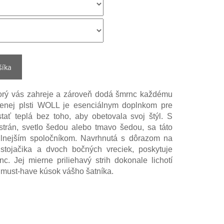
šíka
torý vás zahreje a zároveň dodá šmrnc každému
nenej plsti WOLL je esenciálnym doplnkom pre
tať teplá bez toho, aby obetovala svoj štýl. S
rán, svetlo šedou alebo tmavo šedou, sa táto
bilnejším spoločníkom. Navrhnutá s dôrazom na
o stojačika a dvoch bočných vreciek, poskytuje
nc. Jej mierne priliehavý strih dokonale lichotí
í must-have kúsok vášho šatníka.