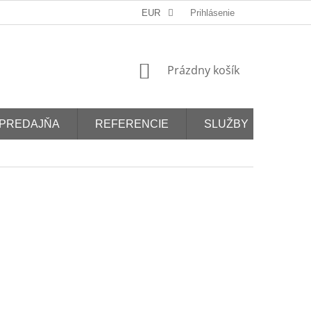
EUR
Prihlásenie
NÁKUPNÝ
Prázdny košík
KOŠÍK
PREDAJŇA
REFERENCIE
SLUŽBY