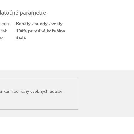
atočné parametre
gória
:
Kabáty - bundy - vesty
riál
:
100% prírodná kožušina
a
:
šedá
enkami ochrany osobných údajov