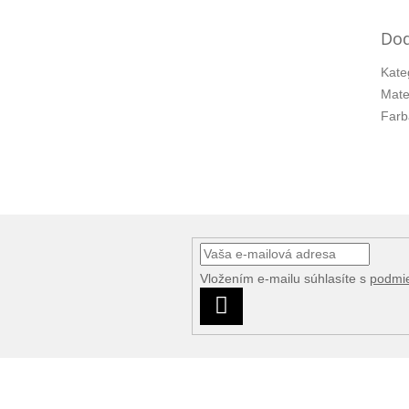
Dod
Kate
Mate
Farb
Vložením e-mailu súhlasíte s
podmi
PRIHLÁSIŤ
SA