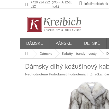
Prejsť
+420 224 222
(PO-PIA 12-18
info@kreibich.sk
na
522
hod.)
obsah
DÁMSKE
PÁNSKE
DETSKÉ
Domov
Dámske
Kabáty - bundy - vesty
D
Dámsky dlhý kožušinový kab
Priemerné
Neohodnotené
Podrobnosti hodnotenia
Značka:
Kre
hodnotenie
produktu
je
0,0
z
5
hviezdičiek.