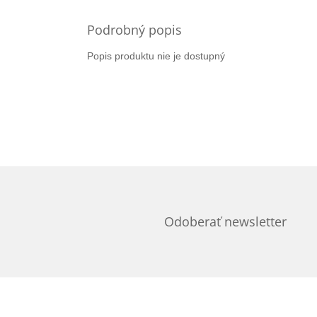
Podrobný popis
Popis produktu nie je dostupný
Odoberať newsletter
Z
á
p