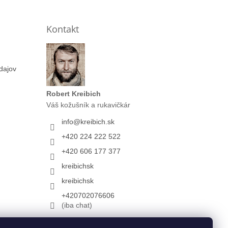
Kontakt
dajov
Robert Kreibich
Váš kožušník a rukavičkár
info
@
kreibich.sk
+420 224 222 522
+420 606 177 377
kreibichsk
kreibichsk
+420702076606
(iba chat)