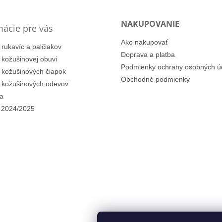
NAKUPOVANIE
mácie pre vás
Ako nakupovať
 rukavíc a palčiakov
Doprava a platba
i kožušinovej obuvi
Podmienky ochrany osobných ú
i kožušinových čiapok
Obchodné podmienky
i kožušinových odevov
a
 2024/2025