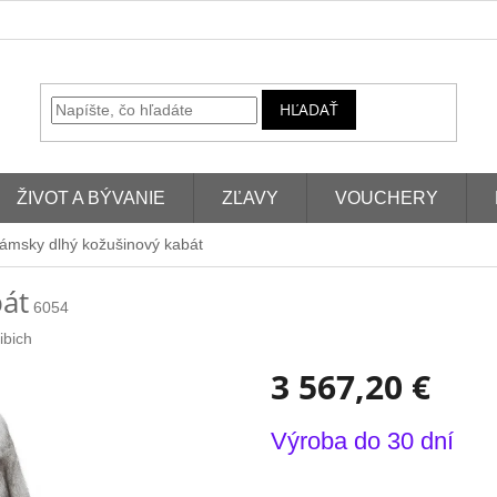
HĽADAŤ
ŽIVOT A BÝVANIE
ZĽAVY
VOUCHERY
ámsky dlhý kožušinový kabát
át
6054
ibich
3 567,20 €
Jednotková
Výroba do 30 dní
cena: