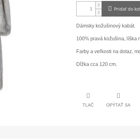
Pridať do ko
Dámsky kožušinový kabát.
100% pravá kožušina, líška 
Farby a veľkosti na dotaz, m
Dĺžka cca 120 cm.
TLAČ
OPÝTAŤ SA