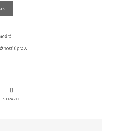
šíka
modrá.
ožnosť úprav.
STRÁŽIŤ