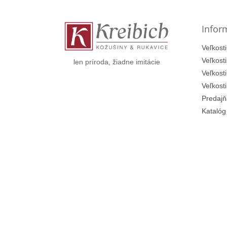
ä
t
Infor
i
e
Veľkosti
Veľkost
len príroda, žiadne imitácie
Veľkost
Veľkost
Predajň
Katalóg