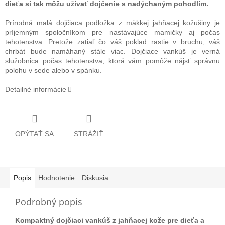
dieťa si tak môžu užívať dojčenie s nadýchaným pohodlím.
Prírodná malá dojčiaca podložka z mäkkej jahňacej kožušiny je
príjemným spoločníkom pre nastávajúce mamičky aj počas
tehotenstva. Pretože zatiaľ čo váš poklad rastie v bruchu, váš
chrbát bude namáhaný stále viac. Dojčiace vankúš je verná
služobnica počas tehotenstva, ktorá vám pomôže nájsť správnu
polohu v sede alebo v spánku.
Detailné informácie
OPÝTAŤ SA
STRÁŽIŤ
Popis
Hodnotenie
Diskusia
Podrobný popis
Kompaktný dojčiaci vankúš z jahňacej kože pre dieťa a