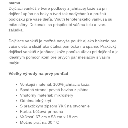
mamu
Dojčiaci vankúš v tvare podkovy z jahňacej kože sa pri
dojčení upína na boky a tvorí tak nadýchanú a pružnú
podložku pre vaše dieťa. Vnútri tehotenského vankúša sú
mikrosféry. Dokonale sa prispôsobí vášmu telu a tvaru
žalúdka.
Dojčiace vankúš je možné navyše použiť aj ako hniezdo pre
vaše dieťa a slúžiť ako útulná pomôcka na spanie. Praktický
dojčiaci vankúš z jahňacej kože ponúka úľavu pri dojčení a je
ideálnym pomocníkom pre prvých pár mesiacov s vašim
malým.
Všetky výhody na prvý pohľad
Vonkajší materiál: 100% jahňacia koža
Spodná strana: pevná bavlna z plátna
Vnútorný materiál: mikrosféry
Odnímateľný kryt
S praktickým zipsom YKK na otvorenie
Farba: béžová-prírodná
Veľkosť: 67 cm x 58 cm x 18 cm
Možno prať na 30 ° C