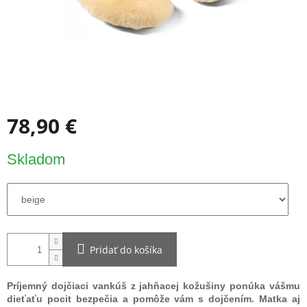
78,90 €
Jednotková
Skladom
cena:
Pridať do košíka
Príjemný dojčiaci vankúš z jahňacej kožušiny ponúka vášmu
dieťaťu pocit bezpečia a pomôže vám s dojčením. Matka aj