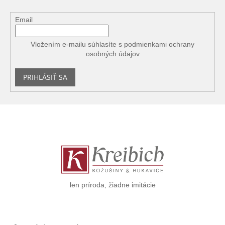
Email
Vložením e-mailu súhlasíte s
podmienkami ochrany
osobných údajov
PRIHLÁSIŤ SA
Z
á
p
ä
t
i
e
len príroda, žiadne imitácie