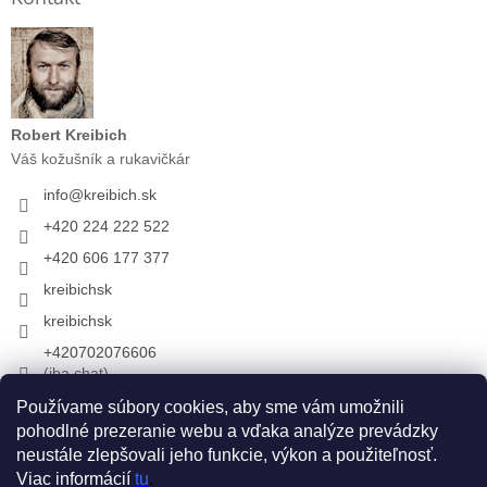
Robert Kreibich
Váš kožušník a rukavičkár
info
@
kreibich.sk
+420 224 222 522
+420 606 177 377
kreibichsk
kreibichsk
+420702076606
(iba chat)
Používame súbory cookies, aby sme vám umožnili
pohodlné prezeranie webu a vďaka analýze prevádzky
Prijímame online platby
neustále zlepšovali jeho funkcie, výkon a použiteľnosť.
Viac informácií
tu
.