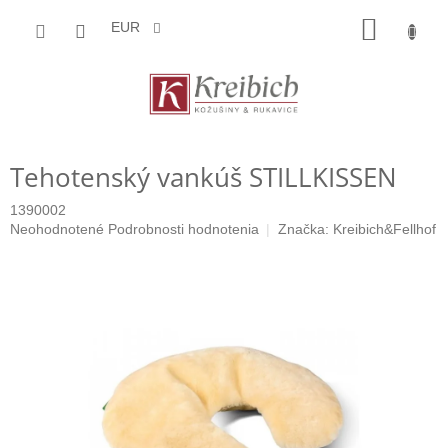
Prejsť
NÁKU
na
EUR
obsah
KOŠÍK
Tehotenský vankúš STILLKISSEN
1390002
Priemerné
Neohodnotené
Podrobnosti hodnotenia
Značka:
Kreibich&Fellhof
hodnotenie
produktu
je
0,0
z
5
hviezdičiek.