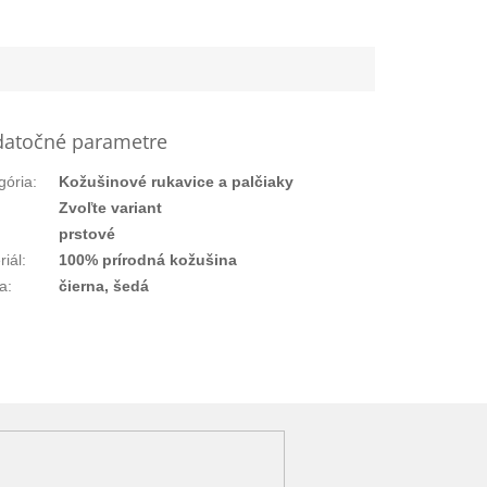
atočné parametre
gória
:
Kožušinové rukavice a palčiaky
:
Zvoľte variant
prstové
riál
:
100% prírodná kožušina
a
:
čierna, šedá