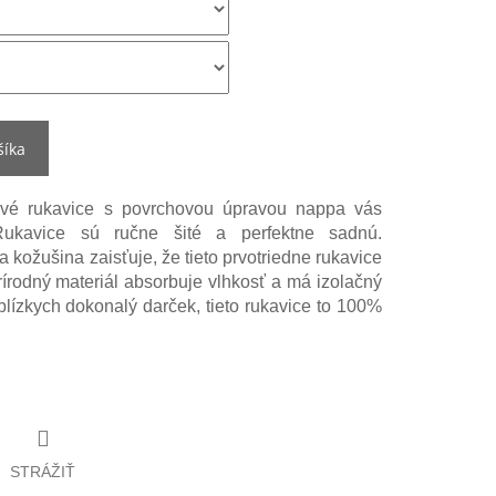
šíka
ové rukavice s povrchovou úpravou nappa vás
Rukavice sú ručne šité a perfektne sadnú.
 kožušina zaisťuje, že tieto prvotriedne rukavice
rírodný materiál absorbuje vlhkosť a má izolačný
blízkych dokonalý darček, tieto rukavice to 100%
STRÁŽIŤ