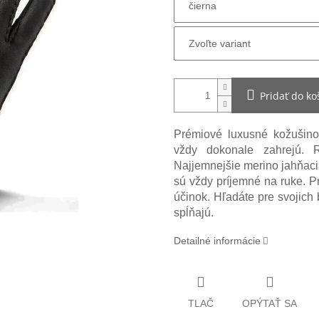
Pridať do ko
Prémiové luxusné kožušin
vždy dokonale zahrejú. 
Najjemnejšie merino jahňacia
sú vždy príjemné na ruke. P
účinok. Hľadáte pre svojich 
spĺňajú.
Detailné informácie
TLAČ
OPÝTAŤ SA