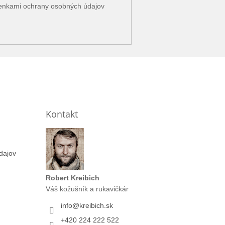
enkami ochrany osobných údajov
Kontakt
dajov
Robert Kreibich
Váš kožušník a rukavičkár
info
@
kreibich.sk
+420 224 222 522