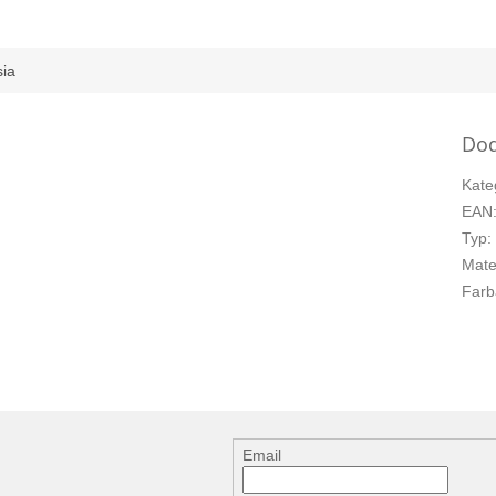
sia
Dod
Kate
EAN
Typ
:
Mate
Farb
Email