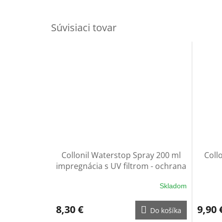
Súvisiaci tovar
Collonil Waterstop Spray 200 ml
Coll
impregnácia s UV filtrom - ochrana
na rukavice
Skladom
8,30 €
9,90 
Do košíka