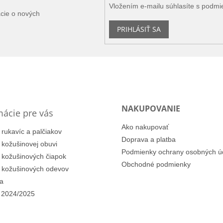
Vložením e-mailu súhlasíte s
podmi
ácie o nových
PRIHLÁSIŤ SA
NAKUPOVANIE
mácie pre vás
Ako nakupovať
 rukavíc a palčiakov
Doprava a platba
i kožušinovej obuvi
Podmienky ochrany osobných ú
i kožušinových čiapok
Obchodné podmienky
i kožušinových odevov
a
 2024/2025