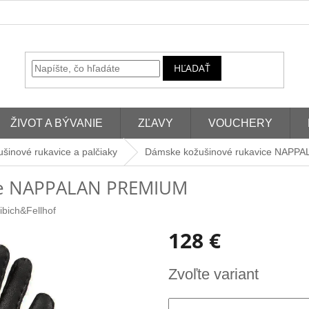
HĽADAŤ
ŽIVOT A BÝVANIE
ZĽAVY
VOUCHERY
šinové rukavice a palčiaky
Dámske kožušinové rukavice NAPP
ce NAPPALAN PREMIUM
ibich&Fellhof
128 €
Jednotková
Zvoľte variant
cena: