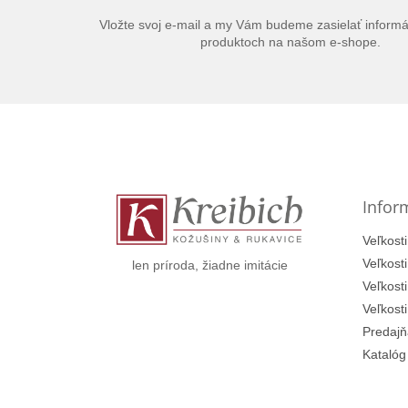
Vložte svoj e-mail a my Vám budeme zasielať inform
produktoch na našom e-shope.
Z
á
p
ä
t
Infor
i
e
Veľkosti
Veľkost
len príroda, žiadne imitácie
Veľkost
Veľkost
Predajň
Katalóg