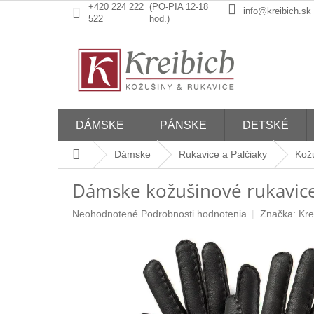
Prejsť
+420 224 222
(PO-PIA 12-18
info@kreibich.sk
na
522
hod.)
obsah
DÁMSKE
PÁNSKE
DETSKÉ
Domov
Dámske
Rukavice a Palčiaky
Kožu
Dámske kožušinové rukavi
Priemerné
Neohodnotené
Podrobnosti hodnotenia
Značka:
Kre
hodnotenie
produktu
je
0,0
z
5
hviezdičiek.