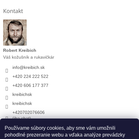
Kontakt
Robert Kreibich
Váš kožušník a rukavičkár
info
@
kreibich.sk
+420 224 222 522
+420 606 177 377
kreibichsk
kreibichsk
+420702076606
(iba chat)
Používame súbory cookies, aby sme vám umožnili
pohodlné prezeranie webu a vďaka analýze prevádzky
Prijímame online platby