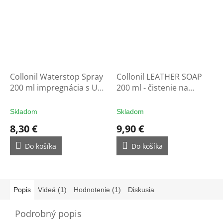
Collonil Waterstop Spray
Collonil LEATHER SOAP
200 ml impregnácia s UV
200 ml - čistenie na
filtrom - ochrana na
rukavice
rukavice
Skladom
Skladom
8,30 €
9,90 €
Do košíka
Do košíka
Popis
Videá (1)
Hodnotenie (1)
Diskusia
Podrobný popis