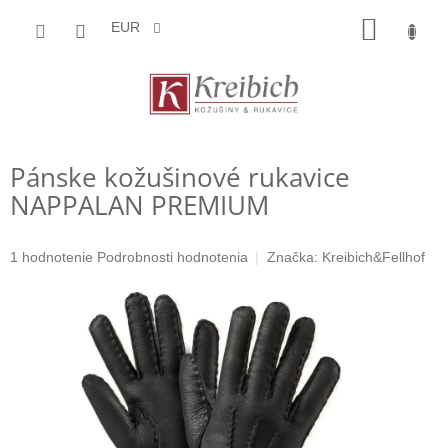
Prejsť
NÁKU
na
EUR
obsah
KOŠÍK
Pánske kožušinové rukavice
NAPPALAN PREMIUM
Priemerné
1 hodnotenie
Podrobnosti hodnotenia
Značka:
Kreibich&Fellhof
hodnotenie
produktu
je
5,0
z
5
hviezdičiek.