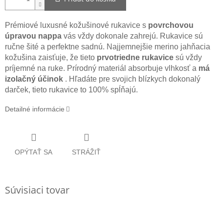
Prémiové luxusné kožušinové rukavice s
povrchovou
úpravou nappa
vás vždy dokonale zahrejú. Rukavice sú
ručne šité a perfektne sadnú. Najjemnejšie merino jahňacia
kožušina zaisťuje, že tieto
prvotriedne rukavice
sú vždy
príjemné na ruke. Prírodný materiál absorbuje vlhkosť a
má
izolačný účinok
. Hľadáte pre svojich blízkych dokonalý
darček, tieto rukavice to 100% spĺňajú.
Detailné informácie
OPÝTAŤ SA
STRÁŽIŤ
Súvisiaci tovar