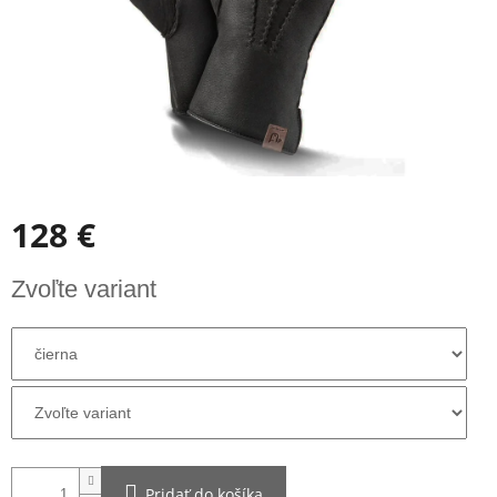
128 €
Jednotková
Zvoľte variant
cena:
Pridať do košíka