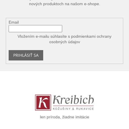
nových produktoch na našom e-shope.
Email
Vložením e-mailu súhlasíte s
podmienkami ochrany
osobných údajov
PRIHLÁSIŤ SA
Z
á
p
ä
t
i
e
len príroda, žiadne imitácie