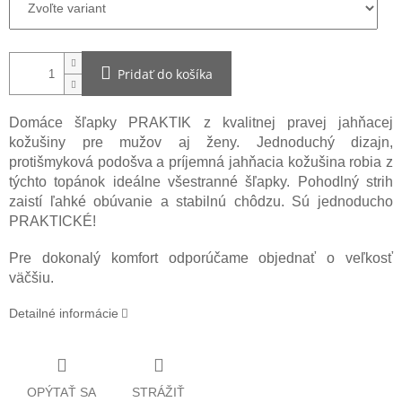
Pridať do košíka
Domáce šľapky PRAKTIK z kvalitnej pravej jahňacej
kožušiny pre mužov aj ženy. Jednoduchý dizajn,
protišmyková podošva a príjemná jahňacia kožušina robia z
týchto topánok ideálne všestranné šľapky. Pohodlný strih
zaistí ľahké obúvanie a stabilnú chôdzu. Sú jednoducho
PRAKTICKÉ!
Pre dokonalý komfort odporúčame objednať o veľkosť
väčšiu.
Detailné informácie
OPÝTAŤ SA
STRÁŽIŤ