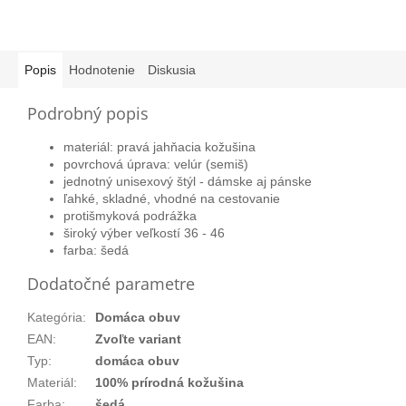
Popis
Hodnotenie
Diskusia
Podrobný popis
materiál: pravá jahňacia kožušina
povrchová úprava: velúr (semiš)
jednotný unisexový štýl - dámske aj pánske
ľahké, skladné, vhodné na cestovanie
protišmyková podrážka
široký výber veľkostí 36 - 46
farba: šedá
Dodatočné parametre
Kategória
:
Domáca obuv
EAN
:
Zvoľte variant
Typ
:
domáca obuv
Materiál
:
100% prírodná kožušina
Farba
:
šedá