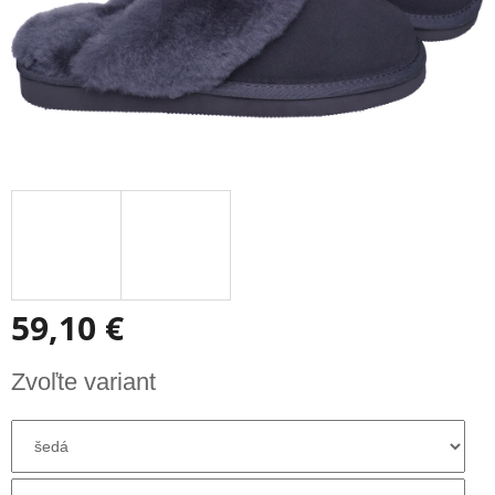
59,10 €
Jednotková
Zvoľte variant
cena: