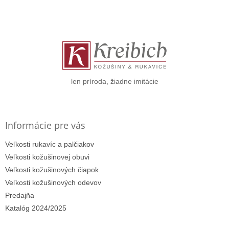
Z
á
p
ä
t
i
e
len príroda, žiadne imitácie
Informácie pre vás
Veľkosti rukavíc a palčiakov
Veľkosti kožušinovej obuvi
Veľkosti kožušinových čiapok
Veľkosti kožušinových odevov
Predajňa
Katalóg 2024/2025