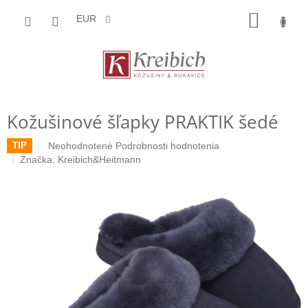
Prejsť
NÁKU
na
EUR
obsah
KOŠÍK
Kožušinové šľapky PRAKTIK šedé
Priemerné
Neohodnotené
Podrobnosti hodnotenia
TIP
hodnotenie
Značka:
Kreibich&Heitmann
produktu
je
0,0
z
5
hviezdičiek.