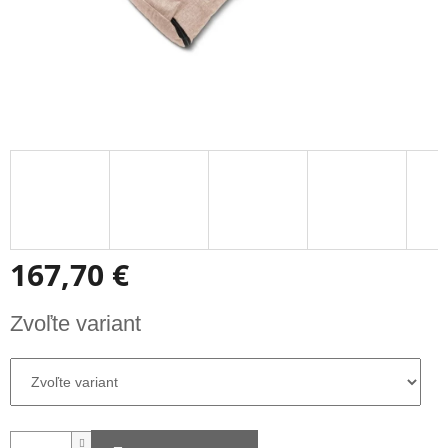
167,70 €
Jednotková
Zvoľte variant
cena: