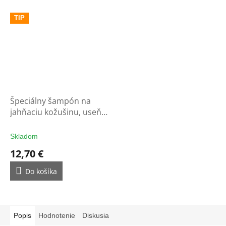
TIP
Špeciálny šampón na
jahňaciu kožušinu, useň a
vlnu
Skladom
12,70 €
Do košíka
Popis
Hodnotenie
Diskusia