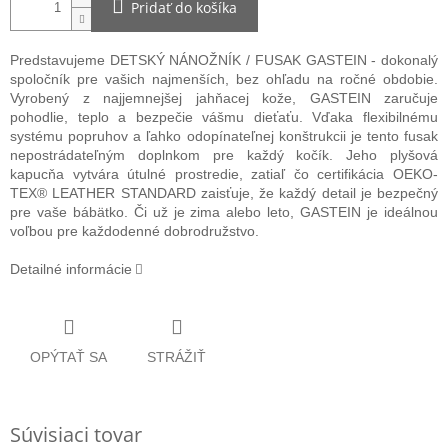
Pridať do košíka
Predstavujeme DETSKÝ NÁNOŽNÍK / FUSAK GASTEIN - dokonalý
spoločník pre vašich najmenších, bez ohľadu na ročné obdobie.
Vyrobený z najjemnejšej jahňacej kože, GASTEIN zaručuje
pohodlie, teplo a bezpečie vášmu dieťaťu. Vďaka flexibilnému
systému popruhov a ľahko odopínateľnej konštrukcii je tento fusak
nepostrádateľným doplnkom pre každý kočík. Jeho plyšová
kapucňa vytvára útulné prostredie, zatiaľ čo certifikácia OEKO-
TEX® LEATHER STANDARD zaisťuje, že každý detail je bezpečný
pre vaše bábätko.
Či už je zima alebo leto, GASTEIN je ideálnou
voľbou pre každodenné dobrodružstvo.
Detailné informácie
OPÝTAŤ SA
STRÁŽIŤ
Súvisiaci tovar