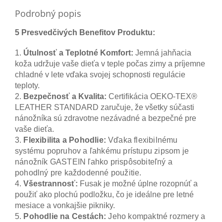
Podrobný popis
5 Presvedčivých Benefitov Produktu:
1.
Útulnosť a Teplotné Komfort:
Jemná jahňacia
koža udržuje vaše dieťa v teple počas zimy a príjemne
chladné v lete vďaka svojej schopnosti regulácie
teploty.
2.
Bezpečnosť a Kvalita:
Certifikácia OEKO-TEX®
LEATHER STANDARD zaručuje, že všetky súčasti
nánožníka sú zdravotne nezávadné a bezpečné pre
vaše dieťa.
3.
Flexibilita a Pohodlie:
Vďaka flexibilnému
systému popruhov a ľahkému prístupu zipsom je
nánožník GASTEIN ľahko prispôsobiteľný a
pohodlný pre každodenné použitie.
4.
Všestrannosť:
Fusak je možné úplne rozopnúť a
použiť ako plochú podložku, čo je ideálne pre letné
mesiace a vonkajšie pikniky.
5.
Pohodlie na Cestách:
Jeho kompaktné rozmery a