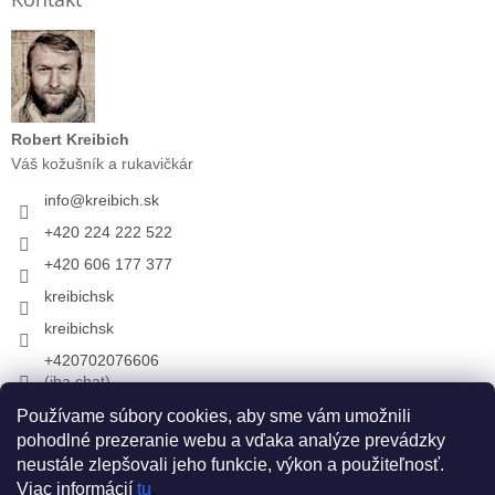
Robert Kreibich
Váš kožušník a rukavičkár
info
@
kreibich.sk
+420 224 222 522
+420 606 177 377
kreibichsk
kreibichsk
+420702076606
(iba chat)
Používame súbory cookies, aby sme vám umožnili
pohodlné prezeranie webu a vďaka analýze prevádzky
Prijímame online platby
neustále zlepšovali jeho funkcie, výkon a použiteľnosť.
Viac informácií
tu
.