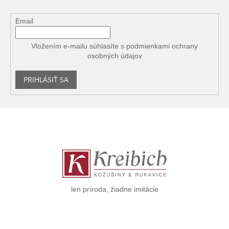
Email
Vložením e-mailu súhlasíte s
podmienkami ochrany
osobných údajov
PRIHLÁSIŤ SA
Z
á
p
ä
t
i
e
len príroda, žiadne imitácie