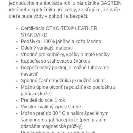
jednoduchá manipulácia robí z nánožníka GASTEIN
ideálneho spoločníka pre cesty, zaisťujúce, že vaše
dieťa bude vždy v pohodlí a bezpečí.
Certifikácia OEKO-TEX® LEATHER
STANDARD
Podšívka: 100% jahňacia koža Merino
Odolný vonkajší materiál
Vhodné pre korbičky, kočíky a malé kočíky
Kapucňa so sťahovacou šnúrkou
Bezpečnostný postroj je možné ľubovoľne
nastaviť
Spodnú časť nánožníka je možné odňať
Možno úplne otvoriť (a použiť ako podložku z
jahňacej kože)
Pre deti do cca. 1 rok
Vysoko kvalitný zips v strede
Možno prať do 30 ° C s naším špeciálnym
šampónom z jahňacej kože (pred praním
odstráňte magnetické prúžky)
Protišmykové vsadky v zadnej časti