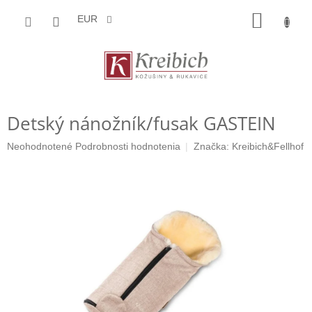
Prejsť
NÁKU
na
EUR
obsah
KOŠÍK
Detský nánožník/fusak GASTEIN
Priemerné
Neohodnotené
Podrobnosti hodnotenia
Značka:
Kreibich&Fellhof
hodnotenie
produktu
je
0,0
z
5
hviezdičiek.