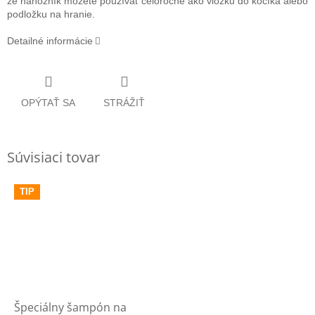
že nánožník môžete používať celoročne ako vložku do kočíka alebo
podložku na hranie.
Detailné informácie
OPÝTAŤ SA
STRÁŽIŤ
Súvisiaci tovar
TIP
Špeciálny šampón na