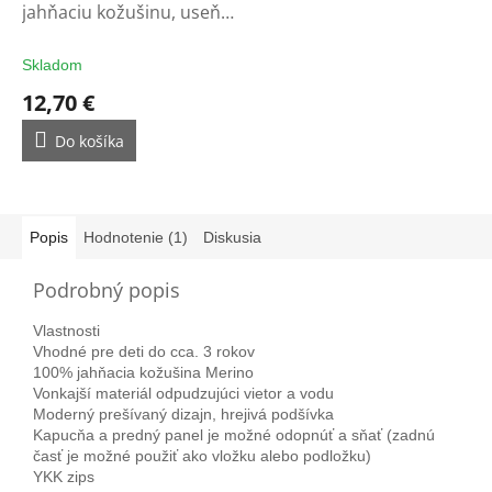
jahňaciu kožušinu, useň a
vlnu
Skladom
12,70 €
Do košíka
Popis
Hodnotenie (1)
Diskusia
Podrobný popis
Vlastnosti
Vhodné pre deti do cca. 3 rokov
100% jahňacia kožušina Merino
Vonkajší materiál odpudzujúci vietor a vodu
Moderný prešívaný dizajn, hrejivá podšívka
Kapucňa a predný panel je možné odopnúť a sňať (zadnú
časť je možné použiť ako vložku alebo podložku)
YKK zips