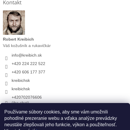
Kontakt
Robert Kreibich
Váš kožušník a rukavičkár
info
@
kreibich.sk
+420 224 222 522
+420 606 177 377
kreibichsk
kreibichsk
+420702076606
(iba chat)
Používame súbory cookies, aby sme vám umožnili
pohodlné prezeranie webu a vďaka analýze prevádzky
Prijímame online platby
neustále zlepšovali jeho funkcie, výkon a použiteľnosť.