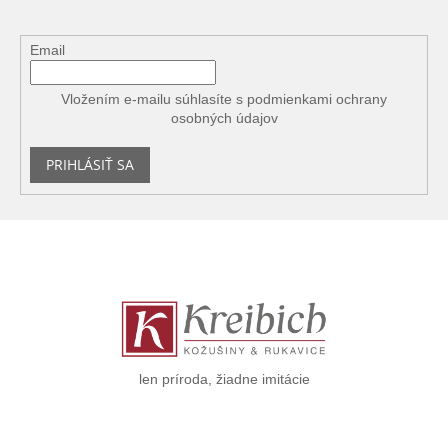
Email
Vložením e-mailu súhlasíte s
podmienkami ochrany
osobných údajov
PRIHLÁSIŤ SA
Z
á
p
ä
t
i
e
len príroda, žiadne imitácie