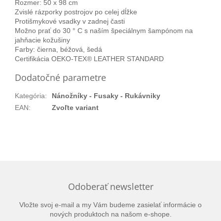
Rozmer: 50 x 98 cm
Zvislé rázporky postrojov po celej dĺžke
Protišmykové vsadky v zadnej časti
Možno prať do 30 ° C s naším špeciálnym šampónom na
jahňacie kožušiny
Farby: čierna, béžová, šedá
Certifikácia OEKO-TEX® LEATHER STANDARD
Dodatočné parametre
Kategória
:
Nánožníky - Fusaky - Rukávniky
EAN
:
Zvoľte variant
Odoberať newsletter
Vložte svoj e-mail a my Vám budeme zasielať informácie o
nových produktoch na našom e-shope.