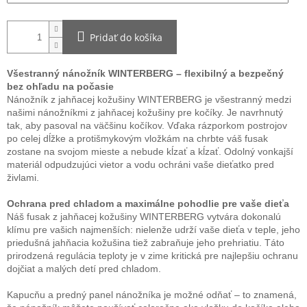
Pridať do košíka
Všestranný nánožník WINTERBERG – flexibilný a bezpečný
bez ohľadu na počasie
Nánožník z jahňacej kožušiny WINTERBERG je všestranný medzi
našimi nánožníkmi z jahňacej kožušiny pre kočíky. Je navrhnutý
tak, aby pasoval na väčšinu kočíkov. Vďaka rázporkom postrojov
po celej dĺžke a protišmykovým vložkám na chrbte váš fusak
zostane na svojom mieste a nebude kĺzať a kĺzať. Odolný vonkajší
materiál odpudzujúci vietor a vodu ochráni vaše dieťatko pred
živlami.
Ochrana pred chladom a maximálne pohodlie pre vaše dieťa
Náš fusak z jahňacej kožušiny WINTERBERG vytvára dokonalú
klímu pre vašich najmenších: nielenže udrží vaše dieťa v teple, jeho
priedušná jahňacia kožušina tiež zabraňuje jeho prehriatiu. Táto
prirodzená regulácia teploty je v zime kritická pre najlepšiu ochranu
dojčiat a malých detí pred chladom.
Kapucňu a predný panel nánožníka je možné odňať – to znamená,