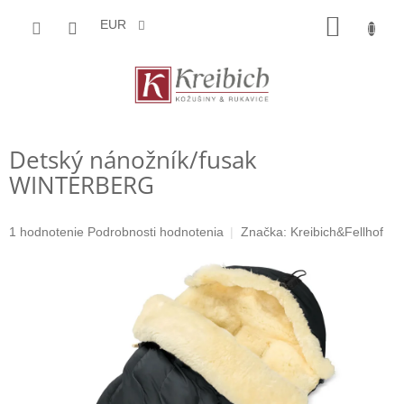
Prejsť
NÁKU
na
EUR
obsah
KOŠÍK
Detský nánožník/fusak
WINTERBERG
Priemerné
1 hodnotenie
Podrobnosti hodnotenia
Značka:
Kreibich&Fellhof
hodnotenie
produktu
je
5,0
z
5
hviezdičiek.