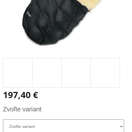
197,40 €
Jednotková
Zvoľte variant
cena: