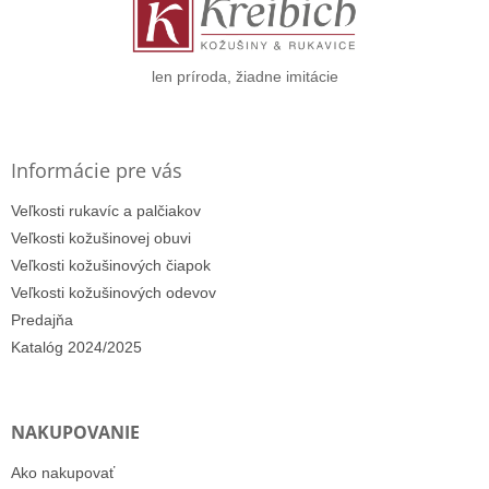
t
i
e
len príroda, žiadne imitácie
Informácie pre vás
Veľkosti rukavíc a palčiakov
Veľkosti kožušinovej obuvi
Veľkosti kožušinových čiapok
Veľkosti kožušinových odevov
Predajňa
Katalóg 2024/2025
NAKUPOVANIE
Ako nakupovať