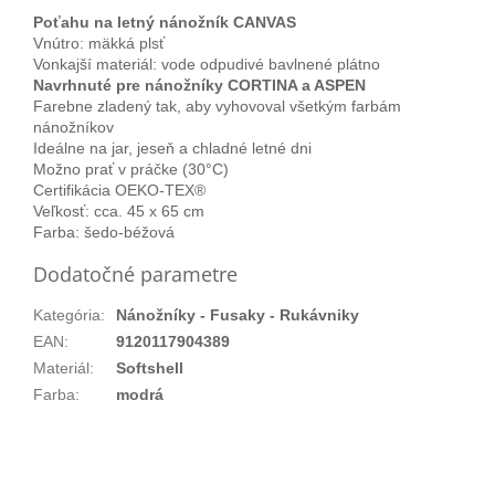
Poťahu na letný nánožník CANVAS
Vnútro: mäkká plsť
Vonkajší materiál: vode odpudivé bavlnené plátno
Navrhnuté pre nánožníky CORTINA a ASPEN
Farebne zladený tak, aby vyhovoval všetkým farbám
nánožníkov
Ideálne na jar, jeseň a chladné letné dni
Možno prať v práčke (30°C)
Certifikácia OEKO-TEX®
Veľkosť: cca. 45 x 65 cm
Farba: šedo-béžová
Dodatočné parametre
Kategória
:
Nánožníky - Fusaky - Rukávniky
EAN
:
9120117904389
Materiál
:
Softshell
Farba
:
modrá