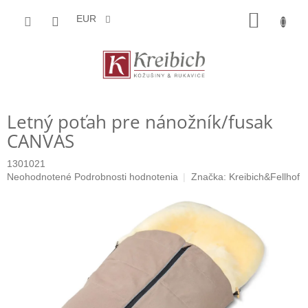
Prejsť
NÁKU
na
EUR
obsah
KOŠÍK
Letný poťah pre nánožník/fusak
CANVAS
1301021
Priemerné
Neohodnotené
Podrobnosti hodnotenia
Značka:
Kreibich&Fellhof
hodnotenie
produktu
je
0,0
z
5
hviezdičiek.