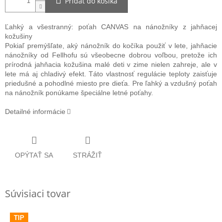
Pridať do košíka
Ľahký a všestranný: poťah CANVAS na nánožníky z jahňacej
kožušiny
Pokiaľ premýšľate, aký nánožník do kočíka použiť v lete, jahňacie
nánožníky od Fellhofu sú všeobecne dobrou voľbou, pretože ich
prírodná jahňacia kožušina malé deti v zime nielen zahreje, ale v
lete má aj chladivý efekt. Táto vlastnosť regulácie teploty zaisťuje
priedušné a pohodlné miesto pre dieťa. Pre ľahký a vzdušný poťah
na nánožník ponúkame špeciálne letné poťahy.
Detailné informácie
OPÝTAŤ SA
STRÁŽIŤ
Súvisiaci tovar
TIP