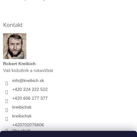
Kontakt
Robert Kreibich
Váš kožušník a rukavičkár
info
@
kreibich.sk
+420 224 222 522
+420 606 177 377
kreibichsk
kreibichsk
+420702076606
(iba chat)