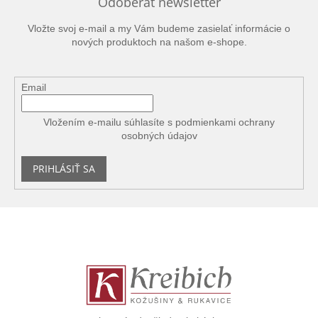
Odoberať newsletter
Vložte svoj e-mail a my Vám budeme zasielať informácie o
nových produktoch na našom e-shope.
Email
Vložením e-mailu súhlasíte s
podmienkami ochrany
osobných údajov
PRIHLÁSIŤ SA
Z
á
p
ä
t
i
e