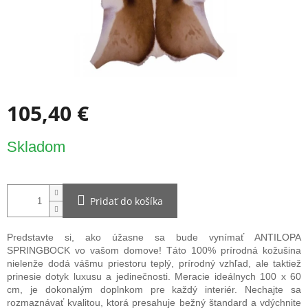
105,40 €
Jednotková
Skladom
cena:
Pridať do košíka
Predstavte si, ako úžasne sa bude vynímať ANTILOPA
SPRINGBOCK vo vašom domove! Táto 100% prírodná kožušina
nielenže dodá vášmu priestoru teplý, prírodný vzhľad, ale taktiež
prinesie dotyk luxusu a jedinečnosti. Meracie ideálnych 100 x 60
cm, je dokonalým doplnkom pre každý interiér. Nechajte sa
rozmaznávať kvalitou, ktorá presahuje bežný štandard a vdýchnite