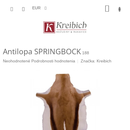
Prejsť
NÁKU
na
EUR
obsah
KOŠÍK
Antilopa SPRINGBOCK
188
Priemerné
Neohodnotené
Podrobnosti hodnotenia
Značka:
Kreibich
hodnotenie
produktu
je
0,0
z
5
hviezdičiek.