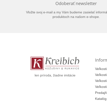
Odoberať newsletter
Vložte svoj e-mail a my Vám budeme zasielať inform
produktoch na našom e-shope.
Z
á
p
ä
t
Infor
i
e
Veľkosti
Veľkost
len príroda, žiadne imitácie
Veľkost
Veľkost
Predajň
Katalóg