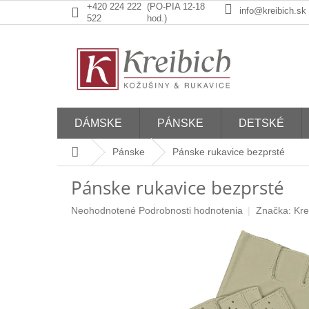
Prejsť
+420 224 222
(PO-PIA 12-18
info@kreibich.sk
na
522
hod.)
obsah
DÁMSKE
PÁNSKE
DETSKÉ
Domov
Pánske
Pánske rukavice bezprsté
Pánske rukavice bezprsté
Priemerné
Neohodnotené
Podrobnosti hodnotenia
Značka:
Kre
hodnotenie
produktu
je
0,0
z
5
hviezdičiek.