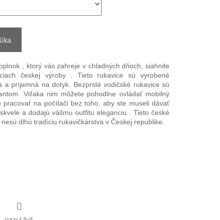
šíka
doplnok
, ktorý vás zahreje v chladných dňoch, siahnite
ciach českej výroby
. Tieto rukavice sú vyrobené
ná a príjemná na dotyk.
Bezprsté vodičské rukavice
sú
olantom. Vďaka nim môžete pohodlne ovládať mobilný
ebo pracovať na počítači bez toho, aby ste museli dávať
 skvele a dodajú vášmu outfitu
eleganciu
.
Tieto
české
 nesú dlhú tradíciu rukavičkárstva v Českej republike.