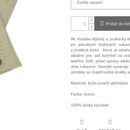
Pridať do ko
Ak hľadáte
štýlový a praktický 
po
pánskych kožených rukavi
z
kvalitná koža
, ktorá je odol
ideálne pre váš komfort za v
telefón, fotiť, písať správy al
dole rukavice. Navyše vyzerajú
výrobky
sú
majstrovské kvality
a
Materiál: koža (useň) jahňatina
Farba: breza
100% český výrobok