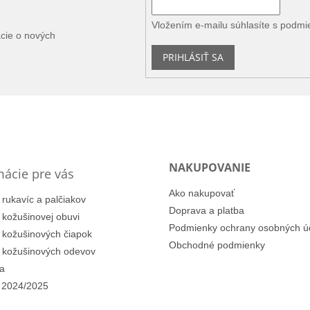
Vložením e-mailu súhlasíte s
podmi
ácie o nových
PRIHLÁSIŤ SA
NAKUPOVANIE
mácie pre vás
Ako nakupovať
 rukavíc a palčiakov
Doprava a platba
i kožušinovej obuvi
Podmienky ochrany osobných ú
i kožušinových čiapok
Obchodné podmienky
i kožušinových odevov
a
 2024/2025