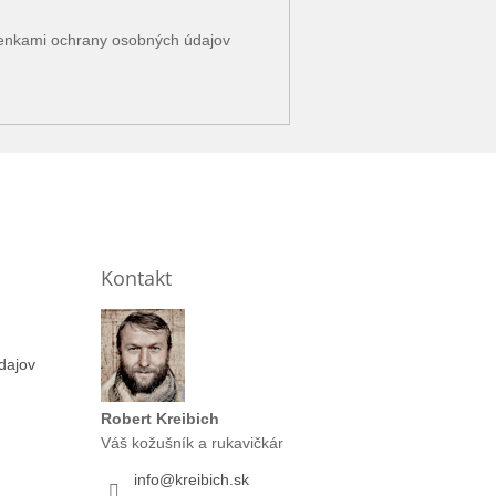
enkami ochrany osobných údajov
Kontakt
dajov
Robert Kreibich
Váš kožušník a rukavičkár
info
@
kreibich.sk