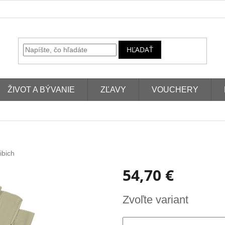
HĽADAŤ
ŽIVOT A BÝVANIE
ZĽAVY
VOUCHERY
ibich
54,70 €
Jednotková
Zvoľte variant
cena: