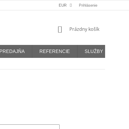
EUR
Prihlásenie
NÁKUPNÝ
Prázdny košík
KOŠÍK
PREDAJŇA
REFERENCIE
SLUŽBY