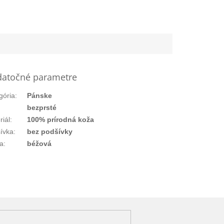
atočné parametre
gória
:
Pánske
bezprsté
riál
:
100% prírodná koža
ívka
:
bez podšívky
a
:
béžová