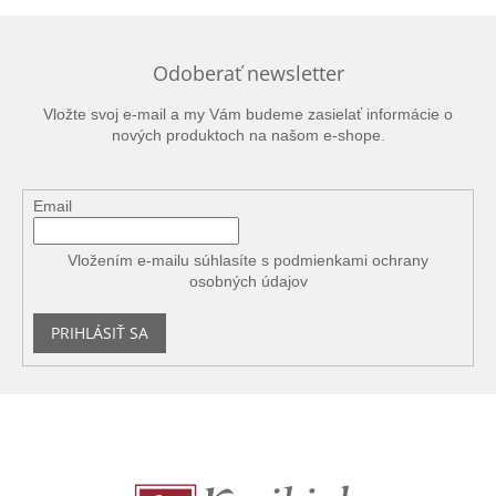
Odoberať newsletter
Vložte svoj e-mail a my Vám budeme zasielať informácie o
nových produktoch na našom e-shope.
Email
Vložením e-mailu súhlasíte s
podmienkami ochrany
osobných údajov
PRIHLÁSIŤ SA
Z
á
p
ä