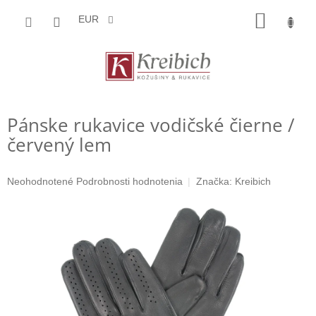
Prejsť
NÁKU
na
EUR
obsah
KOŠÍK
Pánske rukavice vodičské čierne /
červený lem
Priemerné
Neohodnotené
Podrobnosti hodnotenia
Značka:
Kreibich
hodnotenie
produktu
je
0,0
z
5
hviezdičiek.