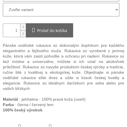
Pridať do košíka
Pánske vodičské rukavice sú dokonalým doplnkom pre každého
elegantného a štýlového muža. Rukavice sú vyrobené z jemnej
kože, ktorá vám zaistí pohodlie a ochranu pri riadení. Rukavice sú
tiež módne a univerzálne, môžete si ich vziať na akúkoľvek
príležitosť. Rukavice sú navyše produktom českej výroby a tradície,
ručne šité z kvalitnej a ekologickej kože. Objednajte si pánske
vodičské rukavice ešte dnes a užite si kúsok českej kvality a
elegancie. Rukavice sú ideálnym darčekom pre seba alebo pre
vašich blízkych.
Materiál
: jahňatina - 100% pravá koža (useň)
Farba
: čierna / červený lem
100% český výrobok