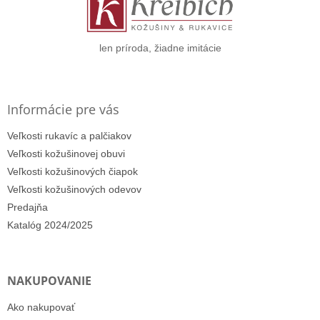
t
i
e
len príroda, žiadne imitácie
Informácie pre vás
Veľkosti rukavíc a palčiakov
Veľkosti kožušinovej obuvi
Veľkosti kožušinových čiapok
Veľkosti kožušinových odevov
Predajňa
Katalóg 2024/2025
NAKUPOVANIE
Ako nakupovať