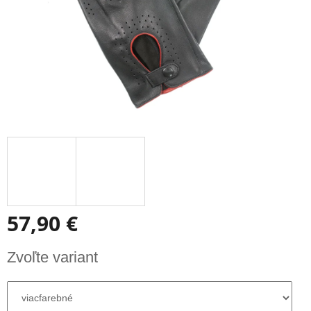
57,90 €
Jednotková
Zvoľte variant
cena: