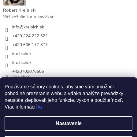
Robert Kreibich
Váš kožušník a rukavičkár
info
@
kreibich.sk
+420 224 222 522
+420 606 177 377
kreibichsk
kreibichsk
+420702076606
(iba chat)
Používame súbory cookies, aby sme vám umožnili
pohodlné prezeranie webu a vďaka analýze prevádzky
Prijímame online platby
neustále zlepšovali jeho funkcie, výkon a použiteľnosť.
Viac informácií
tu
.
Vytvoril Shoptet
Nastavenie