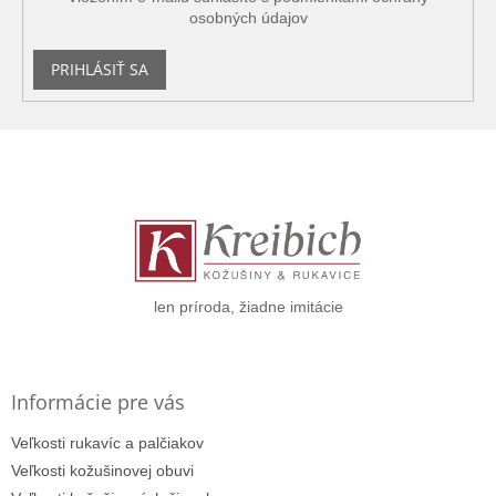
osobných údajov
PRIHLÁSIŤ SA
Z
á
p
ä
t
i
e
len príroda, žiadne imitácie
Informácie pre vás
Veľkosti rukavíc a palčiakov
Veľkosti kožušinovej obuvi