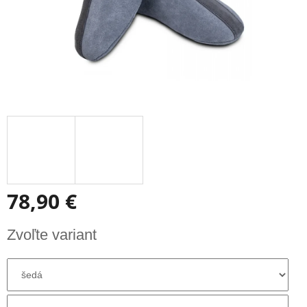
78,90 €
Jednotková
Zvoľte variant
cena: