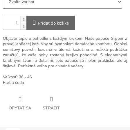
Pridať do košíka
Objavte teplo a pohodlie s každým krokom! Naše papuče Slipper z
pravej jahňacej kožušiny sú symbolom domáceho komfortu. Odolný
semišový povrch, luxusná vnútorná kožušina a mäkká podrážka
zaručujú, že vaše nohy zostanú hrejivo pohodlné. S elegantnými
farebnými švami a detailmi, tieto papuče sú nielen praktické, ale aj
štýlové. Perfektná voľba pre chladné večery.
Veľkosť: 36 - 46
Farba šedá
OPÝTAŤ SA
STRÁŽIŤ