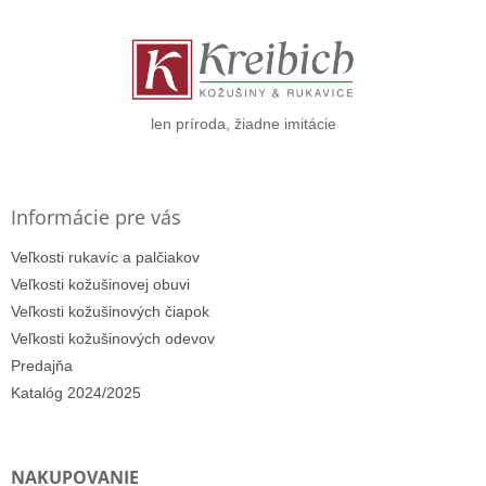
p
ä
t
i
e
len príroda, žiadne imitácie
Informácie pre vás
Veľkosti rukavíc a palčiakov
Veľkosti kožušinovej obuvi
Veľkosti kožušinových čiapok
Veľkosti kožušinových odevov
Predajňa
Katalóg 2024/2025
NAKUPOVANIE