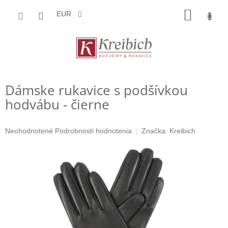
Prejsť
NÁKU
na
EUR
obsah
KOŠÍK
Dámske rukavice s podšívkou
hodvábu - čierne
Priemerné
Neohodnotené
Podrobnosti hodnotenia
Značka:
Kreibich
hodnotenie
produktu
je
0,0
z
5
hviezdičiek.