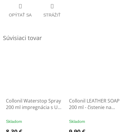
OPÝTAŤ SA
STRÁŽIŤ
Súvisiaci tovar
Collonil Waterstop Spray
Collonil LEATHER SOAP
200 ml impregnácia s UV
200 ml - čistenie na
filtrom - ochrana na
rukavice
rukavice
Skladom
Skladom
8,30 €
9,90 €