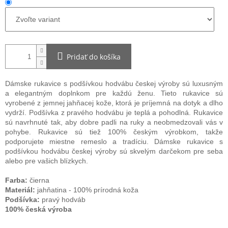
Pridať do košíka
Dámske rukavice s podšívkou hodvábu českej výroby sú luxusným
a elegantným doplnkom pre každú ženu. Tieto rukavice sú
vyrobené z jemnej jahňacej kože, ktorá je príjemná na dotyk a dlho
vydrží. Podšívka z pravého hodvábu je teplá a pohodlná. Rukavice
sú navrhnuté tak, aby dobre padli na ruky a neobmedzovali vás v
pohybe. Rukavice sú tiež 100% českým výrobkom, takže
podporujete miestne remeslo a tradíciu. Dámske rukavice s
podšívkou hodvábu českej výroby sú skvelým darčekom pre seba
alebo pre vašich blízkych.
Farba:
čierna
Materiál:
jahňatina - 100% prírodná koža
Podšívka:
pravý hodváb
100% česká výroba