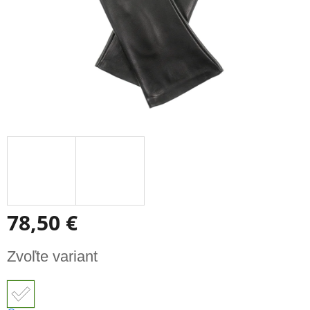
78,50 €
Jednotková
Zvoľte variant
cena: