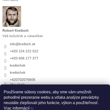
Robert Kreibich
Váš kožušník a rukavičkár
info
@
kreibich.sk
+420 224 222 522
+420 606 177 377
kreibichsk
kreibichsk
+420702076606
(iba chat)
Používame súbory cookies, aby sme vám umožnili
pohodlné prezeranie webu a vďaka analýze prevádzky
Prijímame online platby
neustále zlepšovali jeho funkcie, výkon a použiteľnosť.
Viac informácií
tu
.