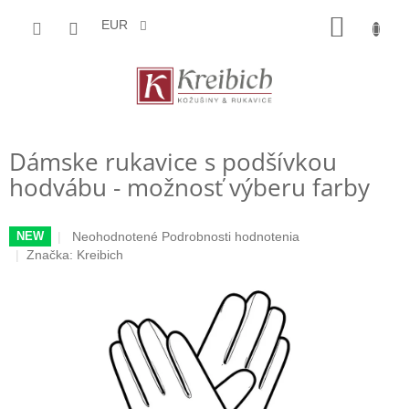
Prejsť
NÁKU
na
EUR
obsah
KOŠÍK
Dámske rukavice s podšívkou
hodvábu - možnosť výberu farby
Priemerné
Neohodnotené
Podrobnosti hodnotenia
NEW
hodnotenie
Značka:
Kreibich
produktu
je
0,0
z
5
hviezdičiek.