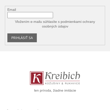
Email
Vložením e-mailu súhlasíte s
podmienkami ochrany
osobných údajov
PRIHLÁSIŤ SA
Z
á
p
ä
t
i
e
len príroda, žiadne imitácie