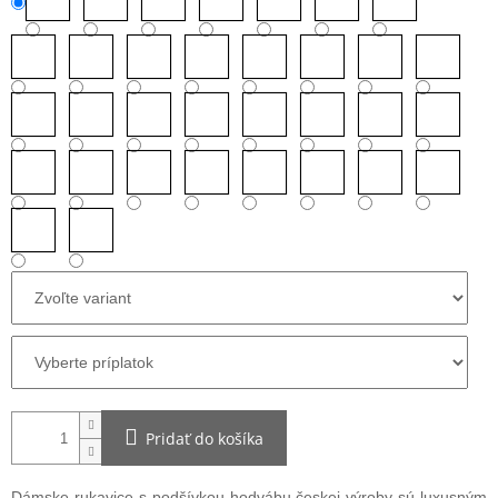
Pridať do košíka
Dámske rukavice s podšívkou hodvábu českej výroby sú luxusným