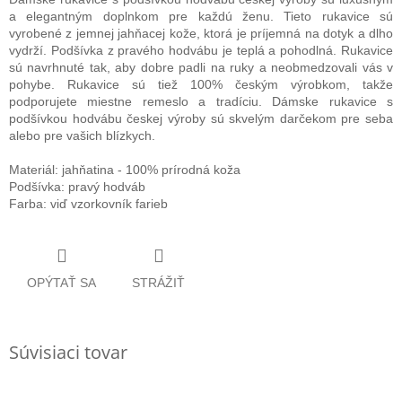
a elegantným doplnkom pre každú ženu. Tieto rukavice sú
vyrobené z jemnej jahňacej kože, ktorá je príjemná na dotyk a dlho
vydrží. Podšívka z pravého hodvábu je teplá a pohodlná. Rukavice
sú navrhnuté tak, aby dobre padli na ruky a neobmedzovali vás v
pohybe. Rukavice sú tiež 100% českým výrobkom, takže
podporujete miestne remeslo a tradíciu. Dámske rukavice s
podšívkou hodvábu českej výroby sú skvelým darčekom pre seba
alebo pre vašich blízkych.
Materiál: jahňatina - 100% prírodná koža
Podšívka: pravý hodváb
Farba: viď vzorkovník farieb
OPÝTAŤ SA
STRÁŽIŤ
Súvisiaci tovar