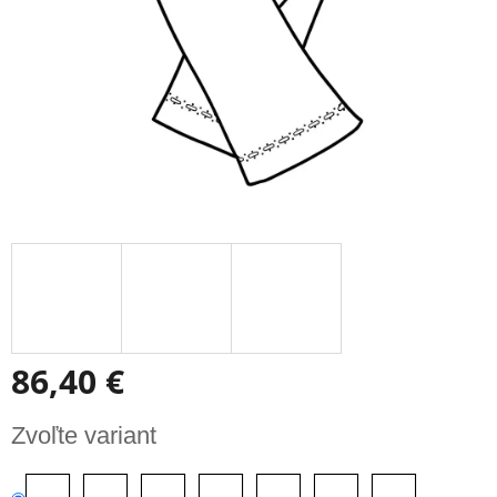
86,40 €
Jednotková
Zvoľte variant
cena: