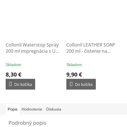
Collonil Waterstop Spray
Collonil LEATHER SOAP
200 ml impregnácia s UV
200 ml - čistenie na
filtrom - ochrana na
rukavice
rukavice
Skladom
Skladom
8,30 €
9,90 €
Do košíka
Do košíka
Popis
Hodnotenie
Diskusia
Podrobný popis