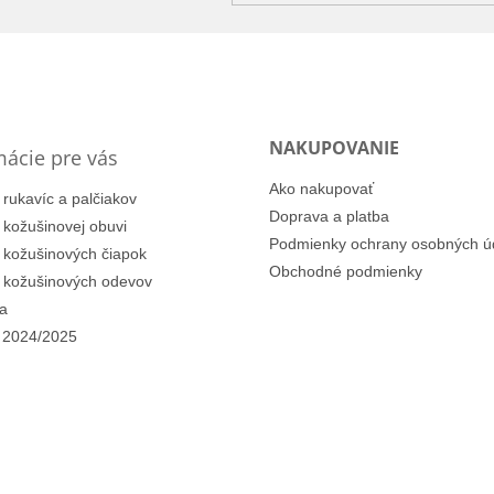
NAKUPOVANIE
mácie pre vás
Ako nakupovať
 rukavíc a palčiakov
Doprava a platba
i kožušinovej obuvi
Podmienky ochrany osobných ú
i kožušinových čiapok
Obchodné podmienky
i kožušinových odevov
a
 2024/2025