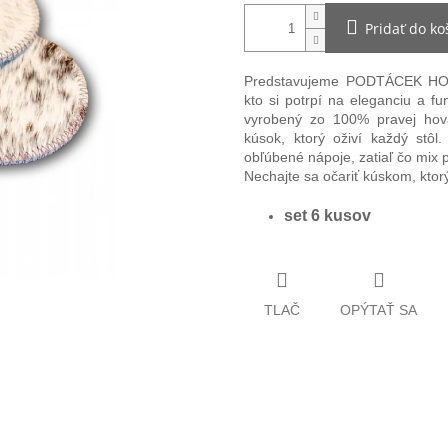
Pridať do ko
Predstavujeme PODTÁCEK HOV
kto si potrpí na eleganciu a f
vyrobený zo 100% pravej hoväd
kúsok, ktorý oživí každý stô
obľúbené nápoje, zatiaľ čo mix p
Nechajte sa očariť kúskom, ktor
set 6 kusov
TLAČ
OPÝTAŤ SA