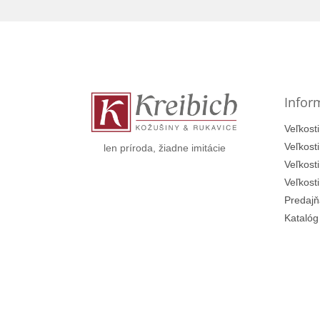
Z
á
p
ä
t
Infor
i
e
Veľkosti
Veľkost
len príroda, žiadne imitácie
Veľkost
Veľkost
Predajň
Katalóg