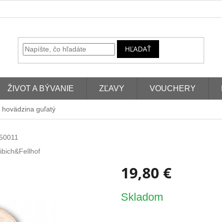
HĽADAŤ
ŽIVOT A BÝVANIE
ZĽAVY
VOUCHERY
 hovädzina guľatý
50011
ibich&Fellhof
19,80 €
Jednotková
Skladom
cena: