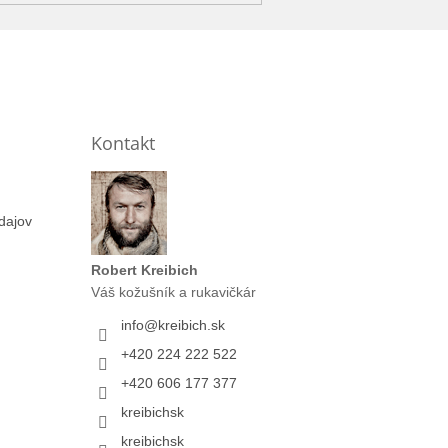
Kontakt
dajov
Robert Kreibich
Váš kožušník a rukavičkár
info
@
kreibich.sk
+420 224 222 522
+420 606 177 377
kreibichsk
kreibichsk