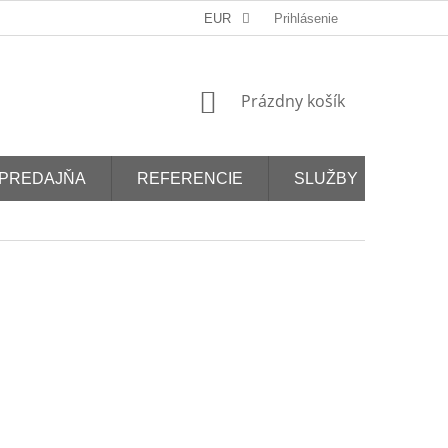
EUR
Prihlásenie
NÁKUPNÝ
Prázdny košík
KOŠÍK
PREDAJŇA
REFERENCIE
SLUŽBY