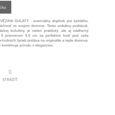
šíka
ĚZINA GULATÝ - esenciálny doplnok pre každého,
unkčnosť vo svojom domove. Tento unikátny podtácok,
zej kožušiny, je nielen praktický, ale aj nádherný
l. S priemerom 9,5 cm sa perfektne hodí pod vaše
rírodných farieb pridáva na originalite a teple domova.
ý kombinuje prírodu s eleganciou.
STRÁŽIŤ