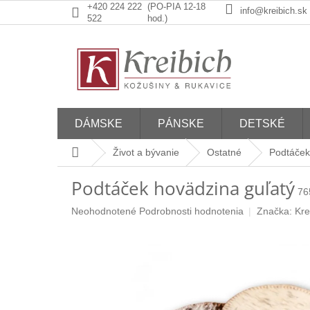
Prejsť
+420 224 222
(PO-PIA 12-18
info@kreibich.sk
na
522
hod.)
obsah
DÁMSKE
PÁNSKE
DETSKÉ
Domov
Život a bývanie
Ostatné
Podtáček
Podtáček hovädzina guľatý
76
Priemerné
Neohodnotené
Podrobnosti hodnotenia
Značka:
Kre
hodnotenie
produktu
je
0,0
z
5
hviezdičiek.