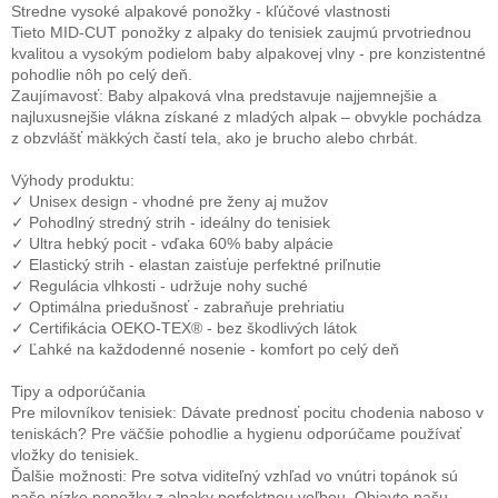
Stredne vysoké alpakové ponožky - kľúčové vlastnosti
Tieto MID-CUT ponožky z alpaky do tenisiek zaujmú prvotriednou
kvalitou a vysokým podielom baby alpakovej vlny - pre konzistentné
pohodlie nôh po celý deň.
Zaujímavosť: Baby alpaková vlna predstavuje najjemnejšie a
najluxusnejšie vlákna získané z mladých alpak – obvykle pochádza
z obzvlášť mäkkých častí tela, ako je brucho alebo chrbát.
Výhody produktu:
✓ Unisex design - vhodné pre ženy aj mužov
✓ Pohodlný stredný strih - ideálny do tenisiek
✓ Ultra hebký pocit - vďaka 60% baby alpácie
✓ Elastický strih - elastan zaisťuje perfektné priľnutie
✓ Regulácia vlhkosti - udržuje nohy suché
✓ Optimálna priedušnosť - zabraňuje prehriatiu
✓ Certifikácia OEKO-TEX® - bez škodlivých látok
✓ Ľahké na každodenné nosenie - komfort po celý deň
Tipy a odporúčania
Pre milovníkov tenisiek: Dávate prednosť pocitu chodenia naboso v
teniskách? Pre väčšie pohodlie a hygienu odporúčame používať
vložky do tenisiek.
Ďalšie možnosti: Pre sotva viditeľný vzhľad vo vnútri topánok sú
naše nízke ponožky z alpaky perfektnou voľbou. Objavte našu