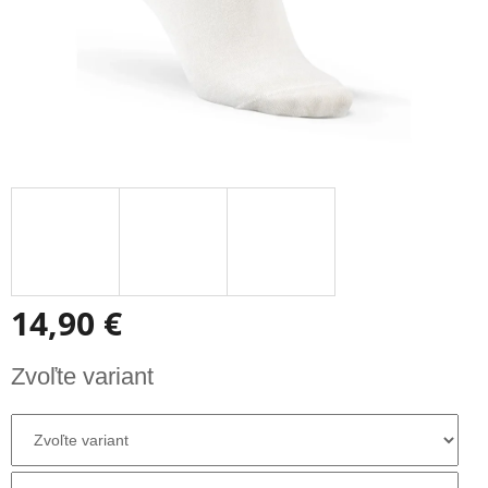
14,90 €
Jednotková
Zvoľte variant
cena: