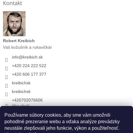
Kontakt
Robert Kreibich
Váš kožušník a rukavičkár
info
@
kreibich.sk
+420 224 222 522
+420 606 177 377
kreibichsk
kreibichsk
+420702076606
(iba chat)
Používame súbory cookies, aby sme vám umožnili
pohodlné prezeranie webu a vďaka analýze prevádzky
Prijímame online platby
neustále zlepšovali jeho funkcie, výkon a použiteľnosť.