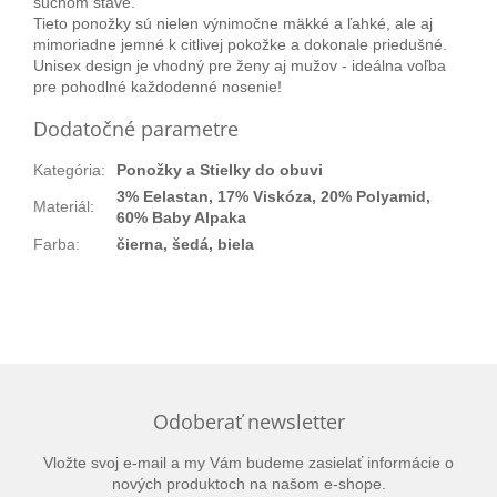
suchom stave.
Tieto ponožky sú nielen výnimočne mäkké a ľahké, ale aj
mimoriadne jemné k citlivej pokožke a dokonale priedušné.
Unisex design je vhodný pre ženy aj mužov - ideálna voľba
pre pohodlné každodenné nosenie!
Dodatočné parametre
Kategória
:
Ponožky a Stielky do obuvi
3% Eelastan, 17% Viskóza, 20% Polyamid,
Materiál
:
60% Baby Alpaka
Farba
:
čierna, šedá, biela
Odoberať newsletter
Vložte svoj e-mail a my Vám budeme zasielať informácie o
nových produktoch na našom e-shope.