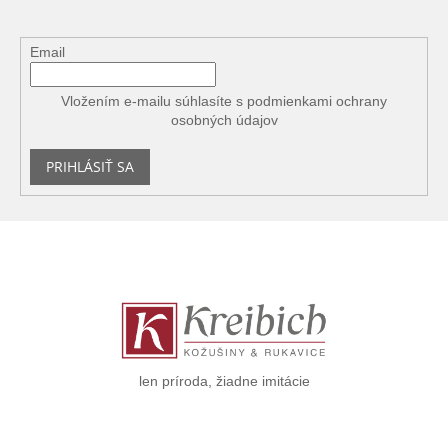
Email
Vložením e-mailu súhlasíte s
podmienkami ochrany
osobných údajov
PRIHLÁSIŤ SA
Z
á
p
ä
t
i
e
len príroda, žiadne imitácie