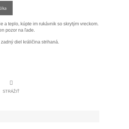
šíka
ie a teplo, kúpte im rukávnik so skrytým vreckom.
en pozor na ľade.
zadný diel králičina strihaná.
STRÁŽIŤ