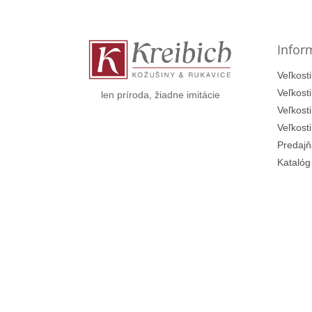
p
ä
t
Infor
i
e
Veľkosti
Veľkost
len príroda, žiadne imitácie
Veľkost
Veľkost
Predajň
Katalóg