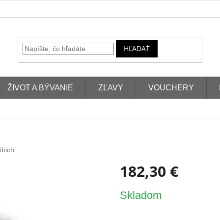
HĽADAŤ
ŽIVOT A BÝVANIE
ZĽAVY
VOUCHERY
ibich
182,30 €
Jednotková
Skladom
cena: