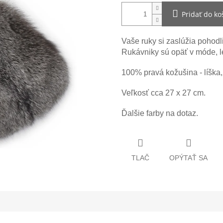
Pridať do ko
Vaše ruky si zaslúžia pohodl
Rukávniky sú opäť v móde, l
100% pravá kožušina - líška, 
Veľkosť cca 27 x 27 cm.
Ďalšie farby na dotaz.
TLAČ
OPÝTAŤ SA