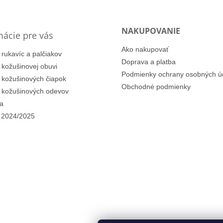
NAKUPOVANIE
mácie pre vás
Ako nakupovať
 rukavíc a palčiakov
Doprava a platba
i kožušinovej obuvi
Podmienky ochrany osobných ú
i kožušinových čiapok
Obchodné podmienky
i kožušinových odevov
a
 2024/2025