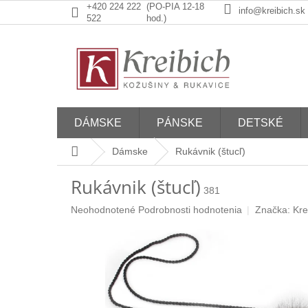
Prejsť
+420 224 222
(PO-PIA 12-18
info@kreibich.sk
na
522
hod.)
obsah
DÁMSKE
PÁNSKE
DETSKÉ
Domov
Dámske
Rukávnik (štucľ)
Rukávnik (štucľ)
381
Priemerné
Neohodnotené
Podrobnosti hodnotenia
Značka:
Kre
hodnotenie
produktu
je
0,0
z
5
hviezdičiek.