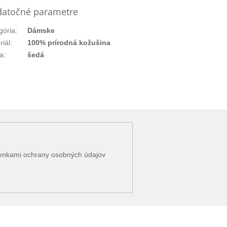
atočné parametre
gória
:
Dámske
riál
:
100% prírodná kožušina
a
:
šedá
enkami ochrany osobných údajov