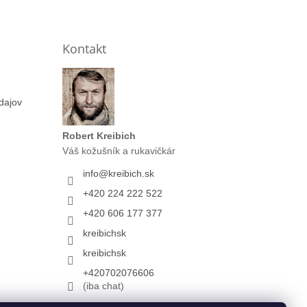
Kontakt
dajov
Robert Kreibich
Váš kožušník a rukavičkár
info
@
kreibich.sk
+420 224 222 522
+420 606 177 377
kreibichsk
kreibichsk
+420702076606
(iba chat)