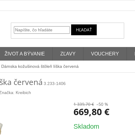
HĽADAŤ
ŽIVOT A BÝVANIE
ZĽAVY
VOUCHERY
Dámska kožušinová štôleň líška červená
íška červená
3.233-1406
Značka:
Kreibich
1 339,70 €
–50 %
669,80 €
Jednotková
Skladom
cena: