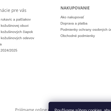
NAKUPOVANIE
mácie pre vás
Ako nakupovať
 rukavíc a palčiakov
Doprava a platba
i kožušinovej obuvi
Podmienky ochrany osobných ú
i kožušinových čiapok
Obchodné podmienky
i kožušinových odevov
a
 2024/2025
Prijímame online platby
Používame súbory cookies, aby