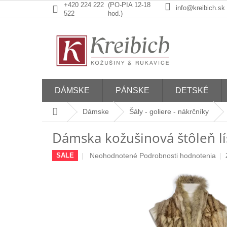
Prejsť
+420 224 222
(PO-PIA 12-18
info@kreibich.sk
na
522
hod.)
obsah
DÁMSKE
PÁNSKE
DETSKÉ
Domov
Dámske
Šály - goliere - nákrčníky
Dámska kožušinová štôleň l
Priemerné
Neohodnotené
Podrobnosti hodnotenia
SALE
hodnotenie
produktu
je
0,0
z
5
hviezdičiek.