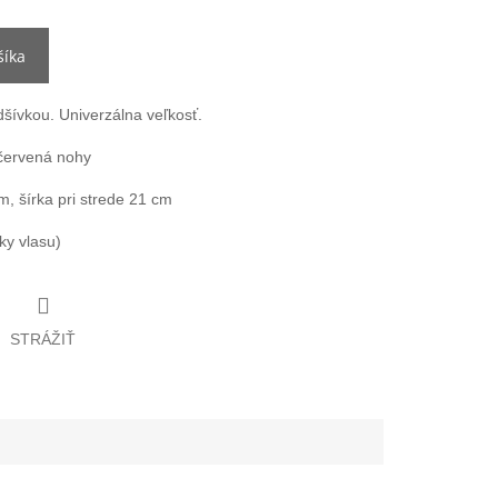
šíka
šívkou. Univerzálna veľkosť.
 červená nohy
, šírka pri strede 21 cm
ky vlasu)
STRÁŽIŤ