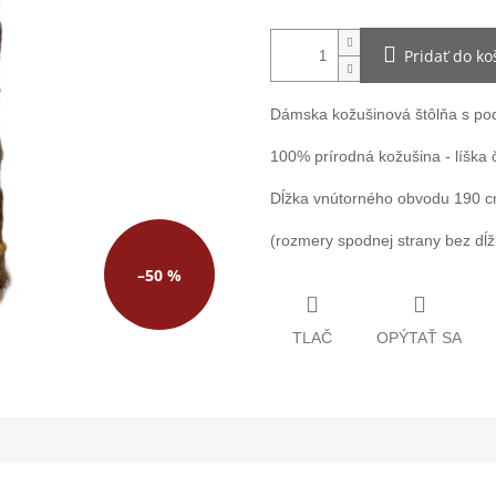
Pridať do ko
Dámska kožušinová štôlňa s pod
100% prírodná kožušina - líška
Dĺžka vnútorného obvodu 190 cm
(rozmery spodnej strany bez dĺž
–50 %
TLAČ
OPÝTAŤ SA