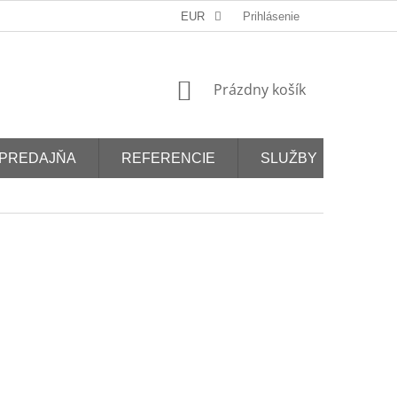
EUR
Prihlásenie
NÁKUPNÝ
Prázdny košík
KOŠÍK
PREDAJŇA
REFERENCIE
SLUŽBY