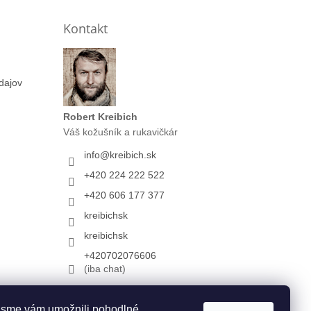
Kontakt
dajov
Robert Kreibich
Váš kožušník a rukavičkár
info
@
kreibich.sk
+420 224 222 522
+420 606 177 377
kreibichsk
kreibichsk
+420702076606
(iba chat)
 sme vám umožnili pohodlné