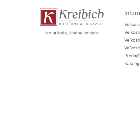
ä
t
Infor
i
e
Veľkosti
Veľkost
len príroda, žiadne imitácie
Veľkost
Veľkost
Predajň
Katalóg