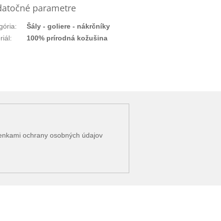
atočné parametre
gória
:
Šály - goliere - nákrčníky
riál
:
100% prírodná kožušina
enkami ochrany osobných údajov