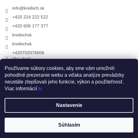
info
@
kreibich.sk
+420 224 222 522
+420 606 177 377
kreibichsk
kreibichsk
+420702076606
(iba chat)
Používame súbory cookies, aby sme vám umožnili
pohodlné prezeranie webu a vďaka analýze prevádzky
Prijímame online platby
neustále zlepšovali jeho funkcie, výkon a použiteľnosť.
Viac informácií
tu
.
Vytvoril Shoptet
Nastavenie
Copyright 2026
KREIBICH kožušiny & rukavice
. Všetky práva
Súhlasím
vyhradené.