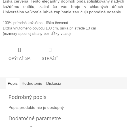
Líška červená. Tento elegantný doplnok pridá sofistikovaný nádych
každému outfitu, zatiaľ čo vás hreje v chladných dňoch.
Univerzálna veľkosť a ľahké zapínanie zaručujú pohodlné nosenie.
100% prírodná kožušina - líška červená
Dĺžka vnútorného obvodu 100 cm, šírka pri strede 13 cm
(rozmery spodnej strany bez dĺžky vlasu)
OPÝTAŤ SA
STRÁŽIŤ
Popis
Hodnotenie
Diskusia
Podrobný popis
Popis produktu nie je dostupný
Dodatočné parametre