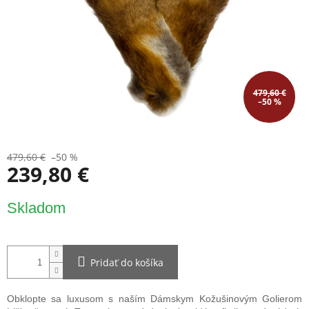
479,60 €
–50 %
479,60 €
–50 %
239,80 €
Jednotková
Skladom
cena:
Pridať do košíka
Obklopte sa luxusom s naším Dámskym Kožušinovým Golierom