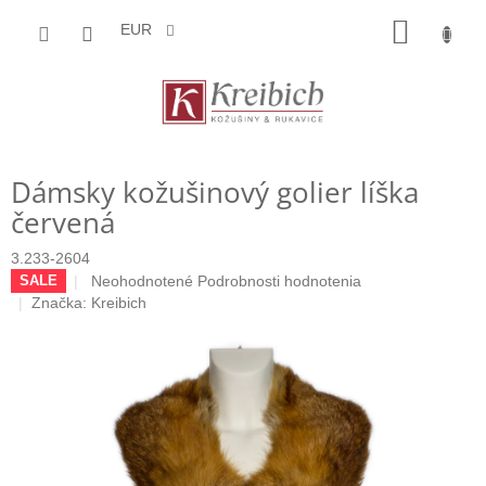
Prejsť
NÁKU
na
EUR
obsah
KOŠÍK
Dámsky kožušinový golier líška
červená
3.233-2604
Priemerné
Neohodnotené
Podrobnosti hodnotenia
SALE
hodnotenie
Značka:
Kreibich
produktu
je
0,0
z
5
hviezdičiek.