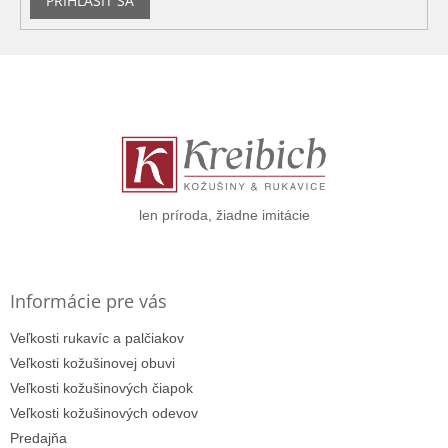
PRIHLÁSIŤ SA
Z
á
p
ä
t
i
e
len príroda, žiadne imitácie
Informácie pre vás
Veľkosti rukavíc a palčiakov
Veľkosti kožušinovej obuvi
Veľkosti kožušinových čiapok
Veľkosti kožušinových odevov
Predajňa