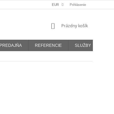
EUR
Prihlásenie
NÁKUPNÝ
Prázdny košík
KOŠÍK
PREDAJŇA
REFERENCIE
SLUŽBY