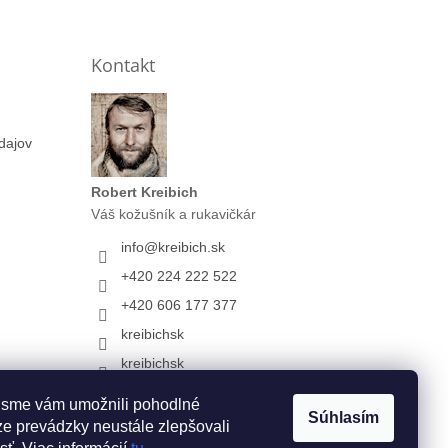
Kontakt
dajov
Robert Kreibich
Váš kožušník a rukavičkár
info
@
kreibich.sk
+420 224 222 522
+420 606 177 377
kreibichsk
kreibichsk
+420702076606
 sme vám umožnili pohodlné
(iba chat)
Súhlasím
e prevádzky neustále zlepšovali