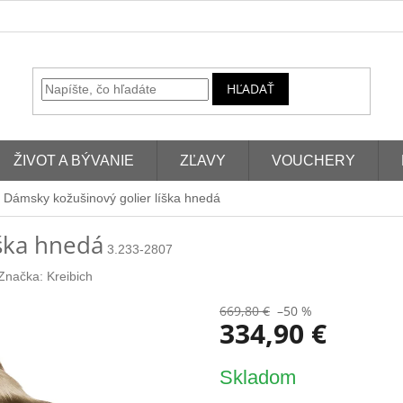
HĽADAŤ
ŽIVOT A BÝVANIE
ZĽAVY
VOUCHERY
Dámsky kožušinový golier líška hnedá
ška hnedá
3.233-2807
Značka:
Kreibich
669,80 €
–50 %
334,90 €
Jednotková
Skladom
cena: