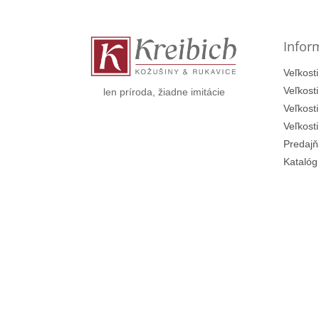
p
ä
t
Infor
i
e
Veľkosti
Veľkost
len príroda, žiadne imitácie
Veľkost
Veľkost
Predajň
Katalóg