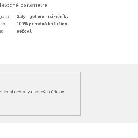
atočné parametre
gória
:
Šály - goliere - nákrčníky
riál
:
100% prírodná kožušina
a
:
béžová
enkami ochrany osobných údajov