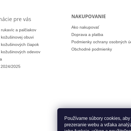
NAKUPOVANIE
mácie pre vás
Ako nakupovať
 rukavíc a palčiakov
Doprava a platba
i kožušinovej obuvi
Podmienky ochrany osobných ú
i kožušinových čiapok
Obchodné podmienky
i kožušinových odevov
a
 2024/2025
Používame súbory cookies, aby
prezeranie webu a vďaka analýz