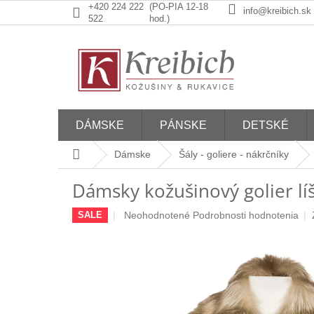
Prejsť
+420 224 222
(PO-PIA 12-18
info@kreibich.sk
na
522
hod.)
obsah
DÁMSKE
PÁNSKE
DETSKÉ
Domov
Dámske
Šály - goliere - nákrčníky
Dámsky kožušinový golier lí
Priemerné
Neohodnotené
Podrobnosti hodnotenia
SALE
hodnotenie
produktu
je
0,0
z
5
hviezdičiek.