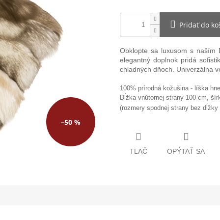
Pridať do ko
Obklopte sa luxusom s naším
elegantný doplnok pridá sofist
chladných dňoch. Univerzálna v
100% prírodná kožušina - líška hn
Dĺžka vnútornej strany 100 cm, šír
(rozmery spodnej strany bez dĺžky 
–50 %
TLAČ
OPÝTAŤ SA