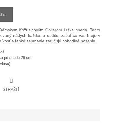
šíka
 Dámskym Kožušinovým Golierom Líška hnedá. Tento
ikovaný nádych každému outfitu, zatiaľ čo vás hreje v
eľkosť a ľahké zapínanie zaručujú pohodlné nosenie.
edá
ka pri strede 26 cm
vlasu)
STRÁŽIŤ