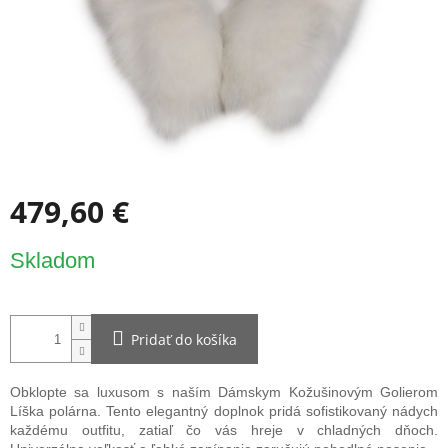
479,60 €
Jednotková
Skladom
cena:
Pridať do košíka
Obklopte sa luxusom s naším Dámskym Kožušinovým Golierom
Líška polárna. Tento elegantný doplnok pridá sofistikovaný nádych
každému outfitu, zatiaľ čo vás hreje v chladných dňoch.