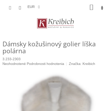
Prejsť
NÁKU
na
EUR
obsah
KOŠÍK
Dámsky kožušinový golier líška
polárna
3.233-2303
Priemerné
Neohodnotené
Podrobnosti hodnotenia
Značka:
Kreibich
hodnotenie
produktu
je
0,0
z
5
hviezdičiek.