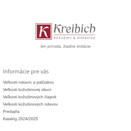
Z
á
p
ä
t
i
e
len príroda, žiadne imitácie
Informácie pre vás
Veľkosti rukavíc a palčiakov
Veľkosti kožušinovej obuvi
Veľkosti kožušinových čiapok
Veľkosti kožušinových odevov
Predajňa
Katalóg 2024/2025