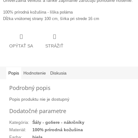
Univerzálna veľkosť a ľahké zapínanie zaručujú pohodlné nosenie.
100% prírodná kožušina - líška polárna
Dĺžka vnútornej strany 100 cm, šírka pri strede 16 cm
OPÝTAŤ SA
STRÁŽIŤ
Popis
Hodnotenie
Diskusia
Podrobný popis
Popis produktu nie je dostupný
Dodatočné parametre
Kategória
:
Šály - goliere - nákrčníky
Materiál
:
100% prírodná kožušina
Farba
:
biela