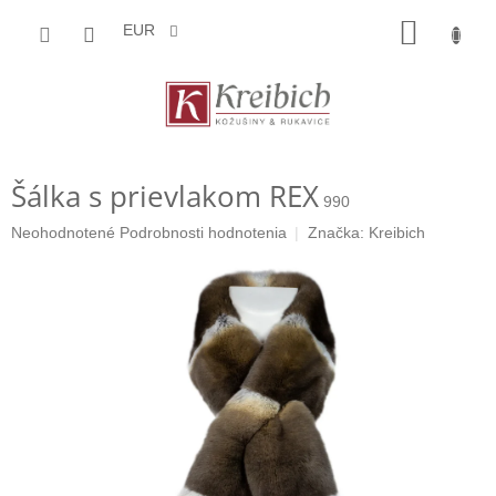
Prejsť
NÁKU
na
EUR
obsah
KOŠÍK
Šálka ​​s prievlakom REX
990
Priemerné
Neohodnotené
Podrobnosti hodnotenia
Značka:
Kreibich
hodnotenie
produktu
je
0,0
z
5
hviezdičiek.