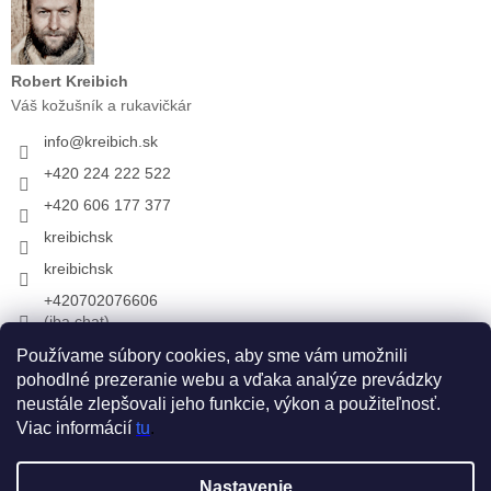
Robert Kreibich
Váš kožušník a rukavičkár
info
@
kreibich.sk
+420 224 222 522
+420 606 177 377
kreibichsk
kreibichsk
+420702076606
(iba chat)
Používame súbory cookies, aby sme vám umožnili
pohodlné prezeranie webu a vďaka analýze prevádzky
Prijímame online platby
neustále zlepšovali jeho funkcie, výkon a použiteľnosť.
Viac informácií
tu
.
Vytvoril Shoptet
Nastavenie