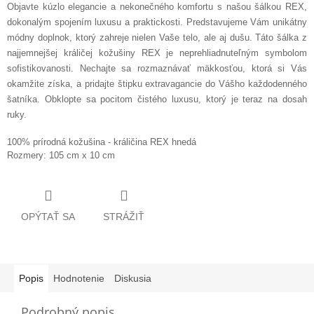
Objavte kúzlo elegancie a nekonečného komfortu s našou šálkou REX,
dokonalým spojením luxusu a praktickosti. Predstavujeme Vám unikátny
módny doplnok, ktorý zahreje nielen Vaše telo, ale aj dušu. Táto šálka z
najjemnejšej králičej kožušiny REX je neprehliadnuteľným symbolom
sofistikovanosti. Nechajte sa rozmaznávať mäkkosťou, ktorá si Vás
okamžite získa, a pridajte štipku extravagancie do Vášho každodenného
šatníka. Obklopte sa pocitom čistého luxusu, ktorý je teraz na dosah
ruky.
100% prírodná kožušina - králičina REX hnedá
Rozmery: 105 cm x 10 cm
OPÝTAŤ SA
STRÁŽIŤ
Popis
Hodnotenie
Diskusia
Podrobný popis