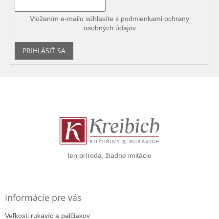
Vložením e-mailu súhlasíte s
podmienkami ochrany
osobných údajov
PRIHLÁSIŤ SA
Z
á
p
ä
t
i
e
len príroda, žiadne imitácie
Informácie pre vás
Veľkosti rukavíc a palčiakov