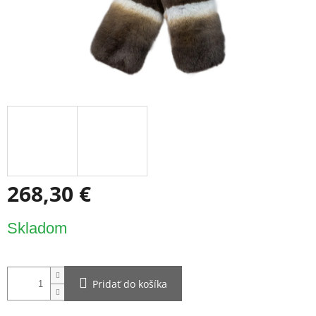
268,30 €
Jednotková
Skladom
cena:
Pridať do košíka