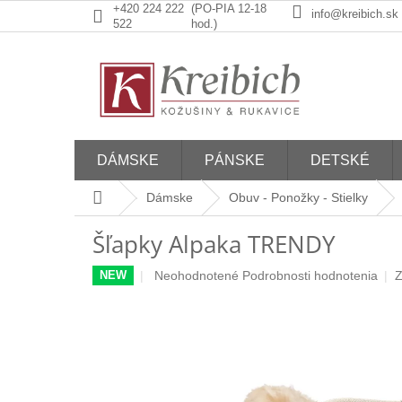
Prejsť
+420 224 222
(PO-PIA 12-18
info@kreibich.sk
na
522
hod.)
obsah
DÁMSKE
PÁNSKE
DETSKÉ
Domov
Dámske
Obuv - Ponožky - Stielky
Šľapky Alpaka TRENDY
Priemerné
Neohodnotené
Podrobnosti hodnotenia
Z
NEW
hodnotenie
produktu
je
0,0
z
5
hviezdičiek.