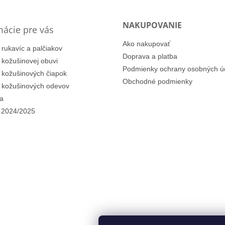
NAKUPOVANIE
mácie pre vás
Ako nakupovať
 rukavíc a palčiakov
Doprava a platba
i kožušinovej obuvi
Podmienky ochrany osobných ú
i kožušinových čiapok
Obchodné podmienky
i kožušinových odevov
a
 2024/2025