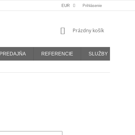
EUR
Prihlásenie
NÁKUPNÝ
Prázdny košík
KOŠÍK
PREDAJŇA
REFERENCIE
SLUŽBY