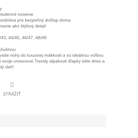
y
celodenné nosenie
 podošva pre bezpečný došľap doma
vanie ako štýlový detail
/43, 44/45, 46/47, 48/49
ožušinou
 vaše nohy do luxusnej mäkkosti a sú ideálnou voľbou
 si svoje unisexové Trendy alpakové šľapky ešte dnes a
ždý deň!
STRÁŽIŤ