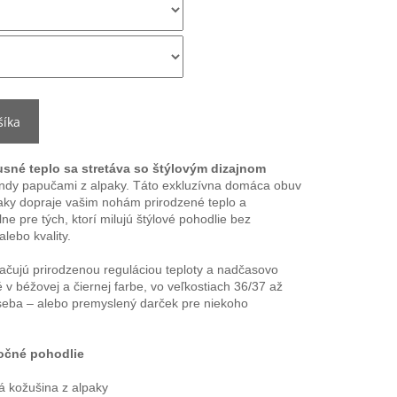
šíka
usné teplo sa stretáva so štýlovým dizajnom
rendy papučami z alpaky. Táto exkluzívna domáca obuv
ky dopraje vašim nohám prirodzené teplo a
ne pre tých, ktorí milujú štýlové pohodlie bez
lebo kvality.
ačujú prirodzenou reguláciou teploty a nadčasovo
v béžovej a čiernej farbe, vo veľkostiach 36/37 až
seba – alebo premyslený darček pre niekoho
močné pohodlie
 kožušina z alpaky