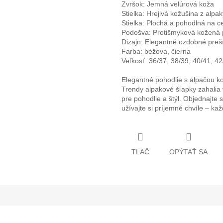
Zvršok: Jemná velúrová koža
Stielka: Hrejivá kožušina z alpak
Stielka: Plochá a pohodlná na 
Podošva: Protišmyková kožená
Dizajn: Elegantné ozdobné preší
Farba: béžová, čierna
Veľkosť: 36/37, 38/39, 40/41, 42
Elegantné pohodlie s alpačou k
Trendy alpakové šľapky zahalia
pre pohodlie a štýl. Objednajte
užívajte si príjemné chvíle – ka
TLAČ
OPÝTAŤ SA