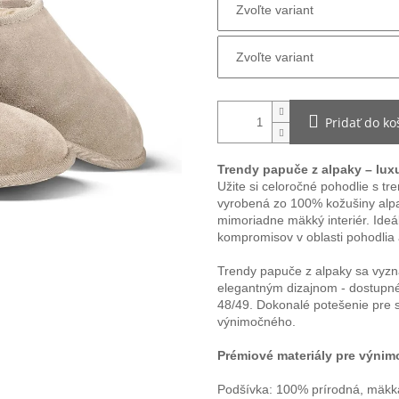
Pridať do ko
Trendy papuče z alpaky – lux
Užite si celoročné pohodlie s t
vyrobená zo 100% kožušiny alpa
mimoriadne mäkký interiér. Ideál
kompromisov v oblasti pohodlia a
Trendy papuče z alpaky sa vyzn
elegantným dizajnom - dostupné 
48/49. Dokonalé potešenie pre 
výnimočného.
Prémiové materiály pre výni
Podšívka: 100% prírodná, mäkká