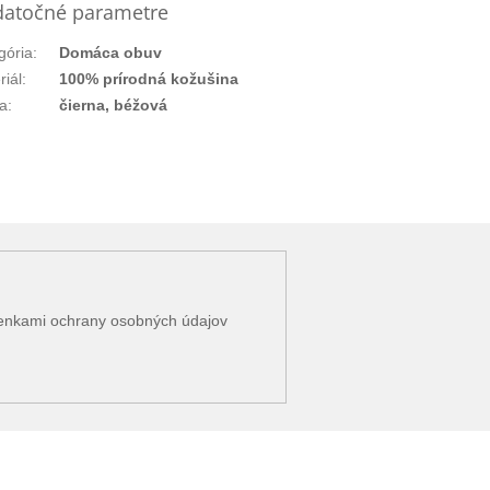
atočné parametre
gória
:
Domáca obuv
riál
:
100% prírodná kožušina
a
:
čierna, béžová
enkami ochrany osobných údajov