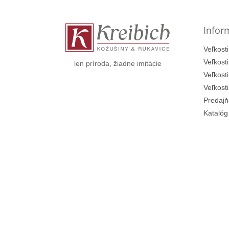
ä
t
Infor
i
e
Veľkosti
Veľkost
len príroda, žiadne imitácie
Veľkost
Veľkost
Predajň
Katalóg