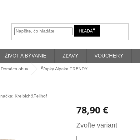
HĽADAŤ
ŽIVOT A BÝVANIE
ZĽAVY
VOUCHERY
Domáca obuv
Šľapky Alpaka TRENDY
načka:
Kreibich&Fellhof
78,90 €
Jednotková
Zvoľte variant
cena: