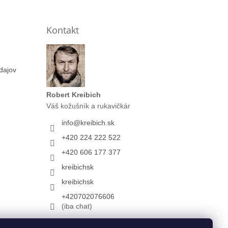
Kontakt
dajov
Robert Kreibich
Váš kožušník a rukavičkár
info
@
kreibich.sk
+420 224 222 522
+420 606 177 377
kreibichsk
kreibichsk
+420702076606
(iba chat)