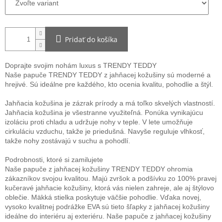
Pridať do košíka
Doprajte svojim nohám luxus s TRENDY TEDDY
Naše papuče TRENDY TEDDY z jahňacej kožušiny sú moderné a
hrejivé. Sú ideálne pre každého, kto ocenia kvalitu, pohodlie a štýl.
Jahňacia kožušina je zázrak prírody a má toľko skvelých vlastností.
Jahňacia kožušina je všestranne využiteľná. Ponúka vynikajúcu
izoláciu proti chladu a udržuje nohy v teple. V lete umožňuje
cirkuláciu vzduchu, takže je priedušná. Navyše reguluje vlhkosť,
takže nohy zostávajú v suchu a pohodlí.
Podrobnosti, ktoré si zamilujete
Naše papuče z jahňacej kožušiny TRENDY TEDDY ohromia
zákazníkov svojou kvalitou. Majú zvršok a podšívku zo 100% pravej
kučeravé jahňacie kožušiny, ktorá vás nielen zahreje, ale aj štýlovo
oblečie. Mäkká stielka poskytuje väčšie pohodlie. Vďaka novej,
vysoko kvalitnej podrážke EVA sú tieto šľapky z jahňacej kožušiny
ideálne do interiéru aj exteriéru. Naše papuče z jahňacej kožušiny