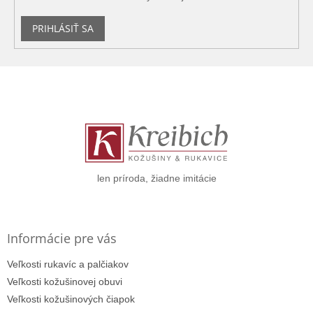
PRIHLÁSIŤ SA
Z
á
p
ä
t
i
e
len príroda, žiadne imitácie
Informácie pre vás
Veľkosti rukavíc a palčiakov
Veľkosti kožušinovej obuvi
Veľkosti kožušinových čiapok