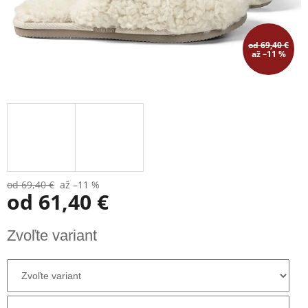
od 69,40 €
až –11 %
od 69,40 €
až –11 %
od
61,40 €
Jednotková
Zvoľte variant
cena: