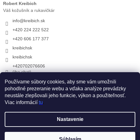
Robert Kreibich
Váš kožušník a rukavičkár
info
@
kreibich.sk
+420 224 222 522
+420 606 177 377
kreibichsk
kreibichsk
+420702076606
(iba chat)
Používame súbory cookies, aby sme vám umožnili
pohodlné prezeranie webu a vďaka analýze prevádzky
Prijímame online platby
neustále zlepšovali jeho funkcie, výkon a použiteľnosť.
Viac informácií
tu
.
Vytvoril Shoptet
Nastavenie
Copyright 2026
KREIBICH kožušiny & rukavice
. Všetky práva
Súhlasím
vyhradené.