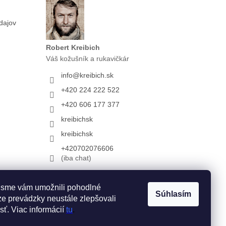
dajov
Robert Kreibich
Váš kožušník a rukavičkár
info
@
kreibich.sk
+420 224 222 522
+420 606 177 377
kreibichsk
kreibichsk
+420702076606
(iba chat)
 sme vám umožnili pohodlné
Súhlasím
e prevádzky neustále zlepšovali
sť. Viac informácií
tu
.
Vytvoril Shoptet