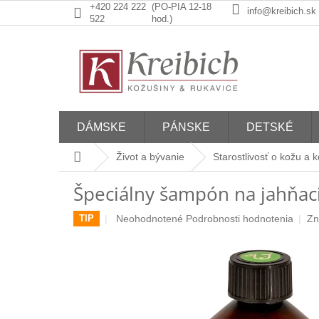
Prejsť
+420 224 222
(PO-PIA 12-18
info@kreibich.sk
na
522
hod.)
obsah
DÁMSKE
PÁNSKE
DETSKÉ
Domov
Život a bývanie
Starostlivosť o kožu a 
Špeciálny šampón na jahňaci
Priemerné
Neohodnotené
Podrobnosti hodnotenia
Zn
TIP
hodnotenie
produktu
je
0,0
z
5
hviezdičiek.