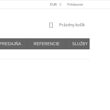
EUR
Prihlásenie
NÁKUPNÝ
Prázdny košík
KOŠÍK
PREDAJŇA
REFERENCIE
SLUŽBY