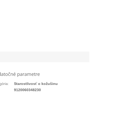
atočné parametre
gória
:
Starostlivosť o kožušinu
:
9120060348230