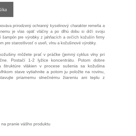
šíka
hováva prirodzený ochranný kyselinový charakter remeňa a
 nemu je vlas opäť vláčny a po dlhú dobu si drží svoju
ší šampón pre výrobky z jahňacích a ovčích kožušín firmy
 pre starostlivosť o useň, vlnu a kožušinové výrobky.
ožušiny môžete prať v práčke (jemný cyklus vlny pri
ne. Postačí 1-2 lyžice koncentrátu. Potom dobre
a štruktúre vlákien v procese sušenia sa kožušina
vlhkom stave vytiahnite a potom ju položte na rovinu,
tavujte priamemu slnečnému žiareniu ani teplu z
 na pranie vášho produktu