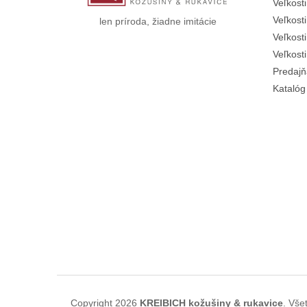
Veľkosti
Veľkost
len príroda, žiadne imitácie
Veľkost
Veľkost
Predajň
Katalóg
Copyright 2026
KREIBICH kožušiny & rukavice
. Vše