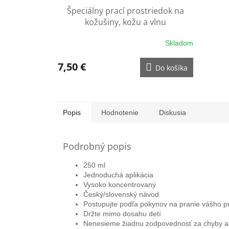
Špeciálny prací prostriedok na
kožušiny, kožu a vlnu
Skladom
7,50 €
Do košíka
Popis
Hodnotenie
Diskusia
Podrobný popis
250 ml
Jednoduchá aplikácia
Vysoko koncentrovaný
Český/slovenský návod
Postupujte podľa pokynov na pranie vášho p
Držte mimo dosahu detí
Nenesieme žiadnu zodpovednosť za chyby ap