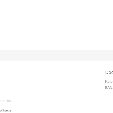
Dod
Kate
EAN
roduktu
likácie