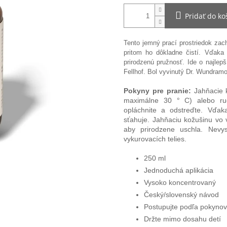
Pridať do ko
Tento jemný prací prostriedok zac
pritom ho dôkladne čistí. Vďaka
prirodzenú pružnosť. Ide o najlep
Fellhof. Bol vyvinutý
Dr. Wundramom
Pokyny pre
pranie:
Jahňacie k
maximálne 30 ° C) alebo ruč
opláchnite a odstreďte. Vďak
sťahuje. Jahňaciu kožušinu vo 
aby prirodzene uschla.
Nevys
vykurovacích telies.
250 ml
Jednoduchá aplikácia
Vysoko koncentrovaný
Český/slovenský návod
Postupujte podľa pokynov
Držte mimo dosahu detí