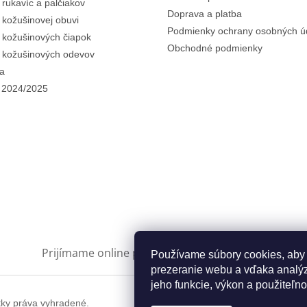
 rukavíc a palčiakov
Doprava a platba
i kožušinovej obuvi
Podmienky ochrany osobných ú
i kožušinových čiapok
Obchodné podmienky
i kožušinových odevov
a
 2024/2025
Prijímame online platby
Používame súbory cookies, aby
prezeranie webu a vďaka analýz
jeho funkcie, výkon a použiteľno
tky práva vyhradené.