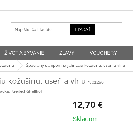
HĽADAŤ
ŽIVOT A BÝVANIE
ZĽAVY
VOUCHERY
kožušinu
Špeciálny šampón na jahňaciu kožušinu, useň a vlnu
u kožušinu, useň a vlnu
7801250
ačka:
Kreibich&Fellhof
12,70 €
Jednotková
Skladom
cena: