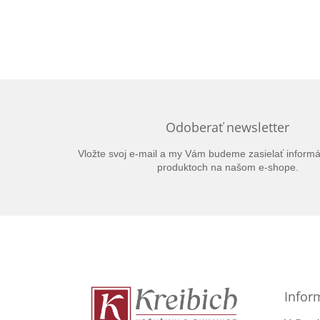
Odoberať newsletter
Vložte svoj e-mail a my Vám budeme zasielať inform
produktoch na našom e-shope.
Z
á
p
ä
t
Infor
i
e